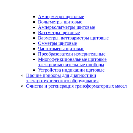
Амперметры щитовые
Вольтметры щитовые
Ампервольтметры щитовые
Ваттметры щитовые
Варметры, ваттварметры щитовые
Омметры щитовые
Частотомеры щитовые
Преобразователи измерительные
Многофункциональные щитовые
электроизмерительные приборы
Устройства индикации щитовые
Прочие приборы для диагностики
электротехнического оборудования
Очистка и регенерация трансформаторных масел