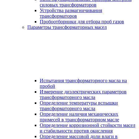
силовых трансформаторов
Устройства размагничивания
трансформаторов
Пробоотборники для отбора проб газов
Параметры трансформаторных масел
Испытания трансформаторного масла на
пробой
Измерение диэлектрических параметров
трансформаторного масла
Определение температуры вспышки
трансформаторного масла
Определение наличия механических
примесей в трансформаторном масле
Определение коррозионной стойкости масел
и стабильности против окисления
Определение массовой доли влаги в