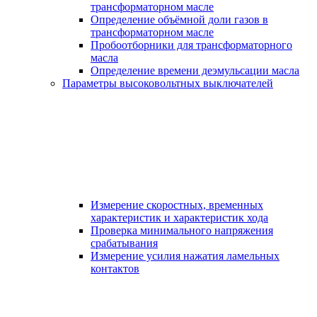
трансформаторном масле
Определение объёмной доли газов в
трансформаторном масле
Пробоотборники для трансформаторного
масла
Определение времени деэмульсации масла
Параметры высоковольтных выключателей
Измерение скоростных, временных
характеристик и характеристик хода
Проверка минимального напряжения
срабатывания
Измерение усилия нажатия ламельных
контактов