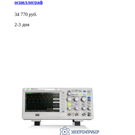
осциллограф
34 770
руб.
2-3 дня