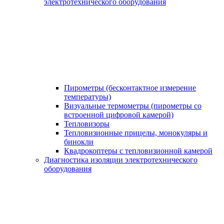
электротехнического оборудования
Пирометры (бесконтактное измерение
температуры)
Визуальные термометры (пирометры со
встроенной цифровой камерой)
Тепловизоры
Тепловизионные прицелы, монокуляры и
бинокли
Квадрокоптеры с тепловизионной камерой
Диагностика изоляции электротехнического
оборудования