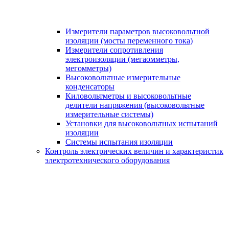
Измерители параметров высоковольтной
изоляции (мосты переменного тока)
Измерители сопротивления
электроизоляции (мегаомметры,
мегомметры)
Высоковольтные измерительные
конденсаторы
Киловольтметры и высоковольтные
делители напряжения (высоковольтные
измерительные системы)
Установки для высоковольтных испытаний
изоляции
Системы испытания изоляции
Контроль электрических величин и характеристик
электротехнического оборудования