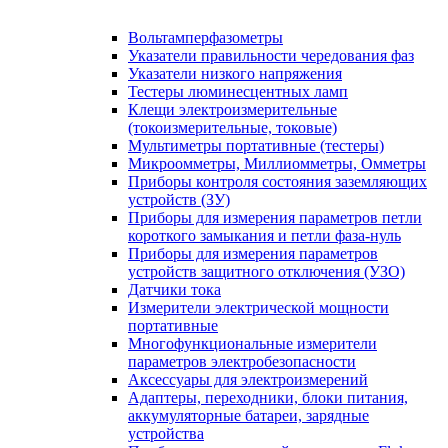
Вольтамперфазометры
Указатели правильности чередования фаз
Указатели низкого напряжения
Тестеры люминесцентных ламп
Клещи электроизмерительные
(токоизмерительные, токовые)
Мультиметры портативные (тестеры)
Микроомметры, Миллиомметры, Омметры
Приборы контроля состояния заземляющих
устройств (ЗУ)
Приборы для измерения параметров петли
короткого замыкания и петли фаза-нуль
Приборы для измерения параметров
устройств защитного отключения (УЗО)
Датчики тока
Измерители электрической мощности
портативные
Многофункциональные измерители
параметров электробезопасности
Аксессуары для электроизмерений
Адаптеры, переходники, блоки питания,
аккумуляторные батареи, зарядные
устройства