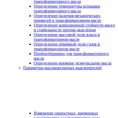
трансформаторного масла
Определение температуры вспышки
трансформаторного масла
Определение наличия механических
примесей в трансформаторном масле
Определение коррозионной стойкости масел
и стабильности против окисления
Определение массовой доли влаги в
трансформаторном масле
Определение объёмной доли газов в
трансформаторном масле
Пробоотборники для трансформаторного
масла
Определение времени деэмульсации масла
Параметры высоковольтных выключателей
Измерение скоростных, временных
характеристик и характеристик хода