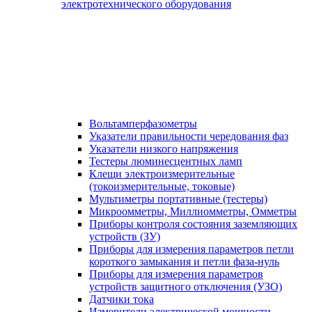
электротехнического оборудования
Вольтамперфазометры
Указатели правильности чередования фаз
Указатели низкого напряжения
Тестеры люминесцентных ламп
Клещи электроизмерительные
(токоизмерительные, токовые)
Мультиметры портативные (тестеры)
Микроомметры, Миллиомметры, Омметры
Приборы контроля состояния заземляющих
устройств (ЗУ)
Приборы для измерения параметров петли
короткого замыкания и петли фаза-нуль
Приборы для измерения параметров
устройств защитного отключения (УЗО)
Датчики тока
Измерители электрической мощности