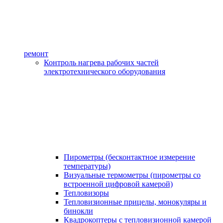
ремонт
Контроль нагрева рабочих частей
электротехнического оборудования
Пирометры (бесконтактное измерение
температуры)
Визуальные термометры (пирометры со
встроенной цифровой камерой)
Тепловизоры
Тепловизионные прицелы, монокуляры и
бинокли
Квадрокоптеры с тепловизионной камерой