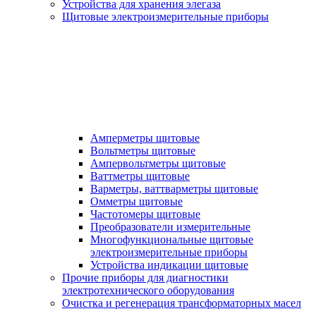
Устройства для хранения элегаза
Щитовые электроизмерительные приборы
Амперметры щитовые
Вольтметры щитовые
Ампервольтметры щитовые
Ваттметры щитовые
Варметры, ваттварметры щитовые
Омметры щитовые
Частотомеры щитовые
Преобразователи измерительные
Многофункциональные щитовые
электроизмерительные приборы
Устройства индикации щитовые
Прочие приборы для диагностики
электротехнического оборудования
Очистка и регенерация трансформаторных масел