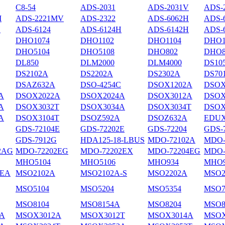
С8-54
ADS-2031
ADS-2031V
ADS-
M
ADS-2221MV
ADS-2322
ADS-6062H
ADS-
H
ADS-6124
ADS-6124H
ADS-6142H
ADS-
DHO1074
DHO1102
DHO1104
DHO1
DHO5104
DHO5108
DHO802
DHO8
DL850
DLM2000
DLM4000
DS10
DS2102А
DS2202A
DS2302A
DS70
DSAZ632A
DSO-4254C
DSOX1202A
DSOX
A
DSOX2022A
DSOX2024A
DSOX3012A
DSOX
A
DSOX3032T
DSOX3034A
DSOX3034T
DSOX
A
DSOX3104T
DSOZ592A
DSOZ632A
EDUX
GDS-72104E
GDS-72202E
GDS-72204
GDS-
GDS-7912G
HDA125-18-LBUS
MDO-72102A
MDO-
2AG
MDO-72202EG
MDO-72202EX
MDO-72204EG
MDO-
MHO5104
MHO5106
MHO934
MHO9
4EA
MSO2102A
MSO2102A-S
MSO2202A
MSO2
MSO5104
MSO5204
MSO5354
MSO7
MSO8104
MSO8154A
MSO8204
MSO8
A
MSOX3012A
MSOX3012T
MSOX3014A
MSOX