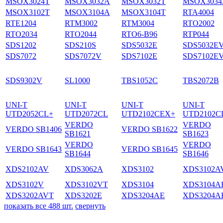
MSOX3024T
MSOX3032A
MSOX3032T
MSOX3034
MSOX3102T
MSOX3104A
MSOX3104T
RTA4004
RTE1204
RTM3002
RTM3004
RTO2002
RTO2034
RTO2044
RTO6-B96
RTP044
SDS1202
SDS210S
SDS5032E
SDS5032E
SDS7072
SDS7072V
SDS7102E
SDS7102E
SDS9302V
SL1000
TBS1052C
TBS2072B
UNI-T
UNI-T
UNI-T
UNI-T
UTD2052CL+
UTD2072CL
UTD2102CEX+
UTD2102C
VERDO
VERDO
VERDO SB1406
VERDO SB1622
SB1621
SB1623
VERDO
VERDO
VERDO SB1643
VERDO SB1645
SB1644
SB1646
XDS2102AV
XDS3062A
XDS3102
XDS3102A
XDS3102V
XDS3102VT
XDS3104
XDS3104A
XDS3202AVT
XDS3202E
XDS3204AE
XDS3204A
показать все 488 шт.
свернуть