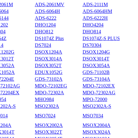
2061M
ADS-2061MV
ADS-2111M
6064
ADS-6064H
ADS-6064HM
6144
ADS-6222
ADS-6222H
202
DHO1204
DHO4204
04
DHO812
DHO814
54Z
DS1074Z Plus
DS1074Z-S PLUS
14
DS7024
DS70304
1202G
DSOX1204A
DSOX1204G
3012T
DSOX3014A
DSOX3014T
3052A
DSOX3052T
DSOX3054A
1052A
EDUX1052G
GDS-71102B
72204E
GDS-73102A
GDS-73104A
72102AG
MDO-72102EG
MDO-72102EX
72204EX
MDO-72302A
MDO-72302AG
54
MHO984
MPO-72000
202A-S
MSO2302A
MSO2302A-S
014
MSO7024
MSO7034
204A
MSOX2002A
MSOX2004A
3014T
MSOX3022T
MSOX3024A