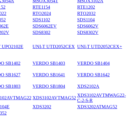
3054A
MSOX3054T
MSOX3102A
152
RTE1154
RTE1202
022
RTO2024
RTO2032
052
SDS1102
SDS1104
062E
SDS6062EV
SDS6062V
202V
SDS8302
SDS8302V
T UPO2102E
UNI-T UTD2052CEX
UNI-T UTD2052CEX+
O SB1402
VERDO SB1403
VERDO SB1404
O SB1627
VERDO SB1641
VERDO SB1642
O SB1803
VERDO SB1804
XDS2102A
XDS3102AVTMWAG22-
102AVTMAG22
XDS3102AVTMAG52
C-2-S-R
104E
XDS3202
XDS3202ATMAG52
352