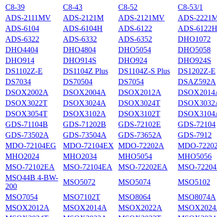
С8-39
С8-43
С8-52
С8-53/1
ADS-2111MV
ADS-2121M
ADS-2121MV
ADS-2221
ADS-6104
ADS-6104H
ADS-6122
ADS-6122
ADS-6322
ADS-6332
ADS-6352
DHO1072
DHO4404
DHO4804
DHO5054
DHO5058
DHO914
DHO914S
DHO924
DHO924S
DS1102Z-E
DS1104Z Plus
DS1104Z-S Plus
DS1202Z-E
DS7034
DS70504
DS7054
DSAZ592A
DSOX2002A
DSOX2004A
DSOX2012A
DSOX2014
DSOX3022T
DSOX3024A
DSOX3024T
DSOX3032
DSOX3054T
DSOX3102A
DSOX3102T
DSOX3104
GDS-71104B
GDS-71202B
GDS-72102E
GDS-72104
GDS-73502A
GDS-73504A
GDS-73652A
GDS-7912
MDO-72104EG
MDO-72104EX
MDO-72202A
MDO-7220
MHO2024
MHO2034
MHO5054
MHO5056
MSO-72102EA
MSO-72104EA
MSO-72202EA
MSO-7220
MSO44B 4-BW-
MSO5072
MSO5074
MSO5102
200
MSO7054
MSO7102T
MSO8064
MSO8074A
MSOX2012A
MSOX2014A
MSOX2022A
MSOX2024