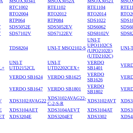
A
MSOX3034T
MSOX3052A
MSOX3052T
MSOX
RTC1002
RTE1102
RTE1104
RTE1
RTO2004
RTO2012
RTO2014
RTO2
RTP064
RTP084
SDS1022
SDS1
V
SDS5052E
SDS5052EV
SDS6062
SDS6
V
SDS7102V
SDS7122EV
SDS8102V
SDS8
UNI-T
UPO1102CS
TDS8204
UNI-T MSO2102-S
UNI-
(UPO2102E)
(UTD2102C)
UNI-T
UNI-T
VERDO
VERD
L+
UTD2152CL
UTD2202CEX+
SB1401
VERDO
VERDO SB1624
VERDO SB1625
VERD
SB1626
VERDO
VERDO SB1647
VERDO SB1801
VERD
SB1802
XDS3102AVAG22-
V
XDS3102AVAG22
XDS3102AVT
XDS3
C-2-S-R
E
XDS3104AET
XDS3104AEVT
XDS3104AT
XDS3
ET
XDS3204E
XDS3204ET
XDS3302
XDS4