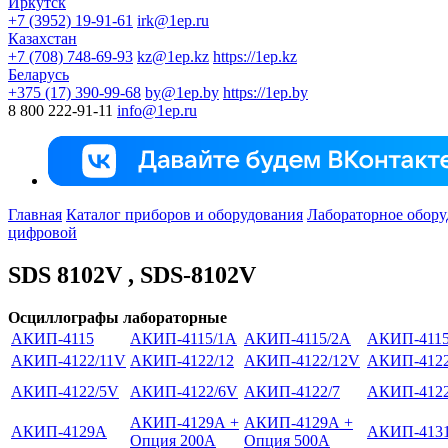
Иркутск
+7 (3952) 19-91-61
irk@1ep.ru
Казахстан
+7 (708) 748-69-93
kz@1ep.kz
https://1ep.kz
Беларусь
+375 (17) 390-99-68
by@1ep.by
https://1ep.by
8 800 222-91-11
info@1ep.ru
Главная
Каталог приборов и оборудования
Лабораторное обору
цифровой
SDS 8102V , SDS-8102V
Осциллографы лабораторные
АКИП-4115
АКИП-4115/1А
АКИП-4115/2А
АКИП-4115
АКИП-4122/11V
АКИП-4122/12
АКИП-4122/12V
АКИП-4122
АКИП-4122/5V
АКИП-4122/6V
АКИП-4122/7
АКИП-4122
АКИП-4129А +
АКИП-4129А +
АКИП-4129А
АКИП-413
Опция 200А
Опция 500А