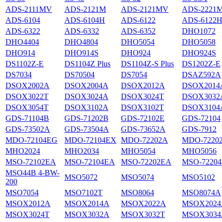
ADS-2111MV
ADS-2121M
ADS-2121MV
ADS-2221
ADS-6104
ADS-6104H
ADS-6122
ADS-6122
ADS-6322
ADS-6332
ADS-6352
DHO1072
DHO4404
DHO4804
DHO5054
DHO5058
DHO914
DHO914S
DHO924
DHO924S
DS1102Z-E
DS1104Z Plus
DS1104Z-S Plus
DS1202Z-E
DS7034
DS70504
DS7054
DSAZ592A
DSOX2002A
DSOX2004A
DSOX2012A
DSOX2014
DSOX3022T
DSOX3024A
DSOX3024T
DSOX3032
DSOX3054T
DSOX3102A
DSOX3102T
DSOX3104
GDS-71104B
GDS-71202B
GDS-72102E
GDS-72104
GDS-73502A
GDS-73504A
GDS-73652A
GDS-7912
MDO-72104EG
MDO-72104EX
MDO-72202A
MDO-7220
MHO2024
MHO2034
MHO5054
MHO5056
MSO-72102EA
MSO-72104EA
MSO-72202EA
MSO-7220
MSO44B 4-BW-
MSO5072
MSO5074
MSO5102
200
MSO7054
MSO7102T
MSO8064
MSO8074A
MSOX2012A
MSOX2014A
MSOX2022A
MSOX2024
MSOX3024T
MSOX3032A
MSOX3032T
MSOX3034