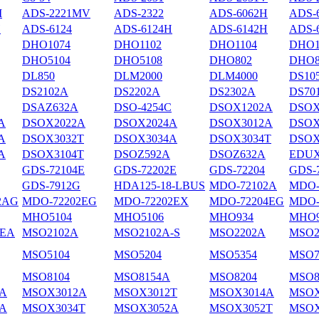
M
ADS-2221MV
ADS-2322
ADS-6062H
ADS-
H
ADS-6124
ADS-6124H
ADS-6142H
ADS-
DHO1074
DHO1102
DHO1104
DHO1
DHO5104
DHO5108
DHO802
DHO8
DL850
DLM2000
DLM4000
DS10
DS2102А
DS2202A
DS2302A
DS70
DSAZ632A
DSO-4254C
DSOX1202A
DSOX
A
DSOX2022A
DSOX2024A
DSOX3012A
DSOX
A
DSOX3032T
DSOX3034A
DSOX3034T
DSOX
A
DSOX3104T
DSOZ592A
DSOZ632A
EDUX
GDS-72104E
GDS-72202E
GDS-72204
GDS-
GDS-7912G
HDA125-18-LBUS
MDO-72102A
MDO-
2AG
MDO-72202EG
MDO-72202EX
MDO-72204EG
MDO-
MHO5104
MHO5106
MHO934
MHO9
4EA
MSO2102A
MSO2102A-S
MSO2202A
MSO2
MSO5104
MSO5204
MSO5354
MSO7
MSO8104
MSO8154A
MSO8204
MSO8
A
MSOX3012A
MSOX3012T
MSOX3014A
MSOX
A
MSOX3034T
MSOX3052A
MSOX3052T
MSOX