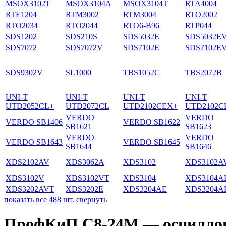
MSOX3102T
MSOX3104A
MSOX3104T
RTA4004
RTE1204
RTM3002
RTM3004
RTO2002
RTO2034
RTO2044
RTO6-B96
RTP044
SDS1202
SDS210S
SDS5032E
SDS5032E
SDS7072
SDS7072V
SDS7102E
SDS7102E
SDS9302V
SL1000
TBS1052C
TBS2072B
UNI-T
UNI-T
UNI-T
UNI-T
UTD2052CL+
UTD2072CL
UTD2102CEX+
UTD2102C
VERDO
VERDO
VERDO SB1406
VERDO SB1622
SB1621
SB1623
VERDO
VERDO
VERDO SB1643
VERDO SB1645
SB1644
SB1646
XDS2102AV
XDS3062A
XDS3102
XDS3102A
XDS3102V
XDS3102VT
XDS3104
XDS3104A
XDS3202AVT
XDS3202E
XDS3204AE
XDS3204A
показать все 488 шт.
свернуть
ПрофКиП С8-24М — осцилло