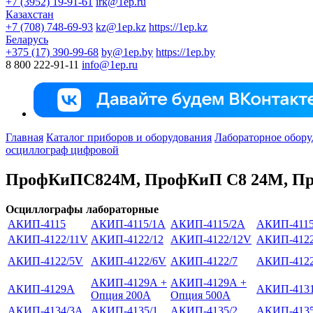
+7 (3952) 19-91-61
irk@1ep.ru
Казахстан
+7 (708) 748-69-93
kz@1ep.kz
https://1ep.kz
Беларусь
+375 (17) 390-99-68
by@1ep.by
https://1ep.by
8 800 222-91-11
info@1ep.ru
Главная
Каталог приборов и оборудования
Лабораторное обору
осциллограф цифровой
ПрофКиПС824М, ПрофКиП С8 24М, П
Осциллографы лабораторные
АКИП-4115
АКИП-4115/1А
АКИП-4115/2А
АКИП-4115
АКИП-4122/11V
АКИП-4122/12
АКИП-4122/12V
АКИП-4122
АКИП-4122/5V
АКИП-4122/6V
АКИП-4122/7
АКИП-4122
АКИП-4129А +
АКИП-4129А +
АКИП-4129А
АКИП-413
Опция 200А
Опция 500А
АКИП-4134/3А
АКИП-4135/1
АКИП-4135/2
АКИП-4135