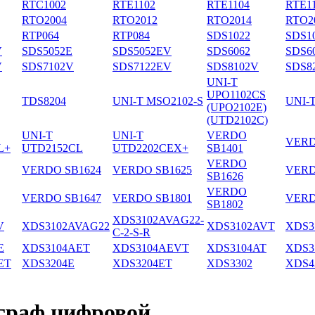
RTC1002
RTE1102
RTE1104
RTE1
RTO2004
RTO2012
RTO2014
RTO2
RTP064
RTP084
SDS1022
SDS1
V
SDS5052E
SDS5052EV
SDS6062
SDS6
V
SDS7102V
SDS7122EV
SDS8102V
SDS8
UNI-T
UPO1102CS
TDS8204
UNI-T MSO2102-S
UNI-
(UPO2102E)
(UTD2102C)
UNI-T
UNI-T
VERDO
VERD
L+
UTD2152CL
UTD2202CEX+
SB1401
VERDO
VERDO SB1624
VERDO SB1625
VERD
SB1626
VERDO
VERDO SB1647
VERDO SB1801
VERD
SB1802
XDS3102AVAG22-
V
XDS3102AVAG22
XDS3102AVT
XDS3
C-2-S-R
E
XDS3104AET
XDS3104AEVT
XDS3104AT
XDS3
ET
XDS3204E
XDS3204ET
XDS3302
XDS4
граф цифровой