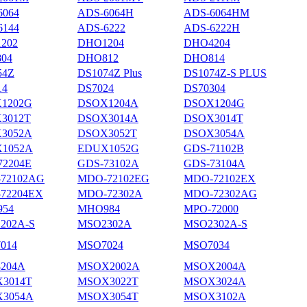
6064
ADS-6064H
ADS-6064HM
6144
ADS-6222
ADS-6222H
202
DHO1204
DHO4204
04
DHO812
DHO814
54Z
DS1074Z Plus
DS1074Z-S PLUS
14
DS7024
DS70304
1202G
DSOX1204A
DSOX1204G
3012T
DSOX3014A
DSOX3014T
3052A
DSOX3052T
DSOX3054A
1052A
EDUX1052G
GDS-71102B
72204E
GDS-73102A
GDS-73104A
72102AG
MDO-72102EG
MDO-72102EX
72204EX
MDO-72302A
MDO-72302AG
54
MHO984
MPO-72000
202A-S
MSO2302A
MSO2302A-S
014
MSO7024
MSO7034
204A
MSOX2002A
MSOX2004A
3014T
MSOX3022T
MSOX3024A
3054A
MSOX3054T
MSOX3102A