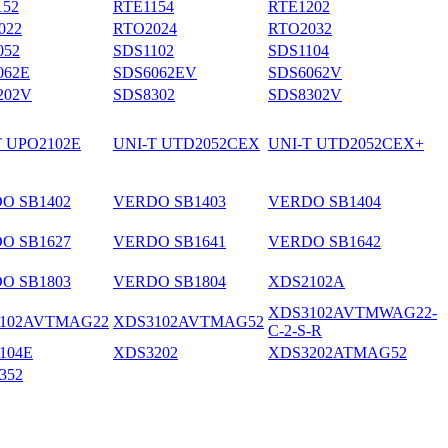
152
RTE1154
RTE1202
022
RTO2024
RTO2032
052
SDS1102
SDS1104
062E
SDS6062EV
SDS6062V
202V
SDS8302
SDS8302V
T UPO2102E
UNI-T UTD2052CEX
UNI-T UTD2052CEX+
O SB1402
VERDO SB1403
VERDO SB1404
O SB1627
VERDO SB1641
VERDO SB1642
O SB1803
VERDO SB1804
XDS2102A
XDS3102AVTMWAG22-
102AVTMAG22
XDS3102AVTMAG52
C-2-S-R
104E
XDS3202
XDS3202ATMAG52
352