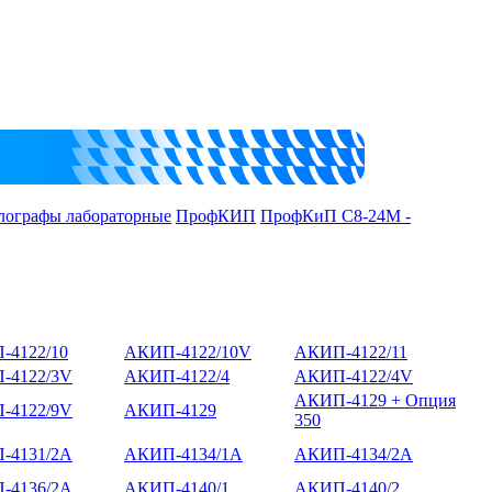
лографы лабораторные
ПрофКИП
ПрофКиП С8-24М -
-4122/10
АКИП-4122/10V
АКИП-4122/11
-4122/3V
АКИП-4122/4
АКИП-4122/4V
АКИП-4129 + Опция
-4122/9V
АКИП-4129
350
-4131/2А
АКИП-4134/1А
АКИП-4134/2А
-4136/2А
АКИП-4140/1
АКИП-4140/2