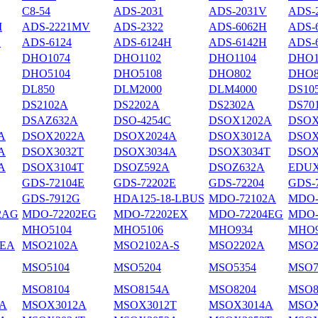
С8-54
ADS-2031
ADS-2031V
ADS-
M
ADS-2221MV
ADS-2322
ADS-6062H
ADS-
H
ADS-6124
ADS-6124H
ADS-6142H
ADS-
DHO1074
DHO1102
DHO1104
DHO1
DHO5104
DHO5108
DHO802
DHO8
DL850
DLM2000
DLM4000
DS10
DS2102А
DS2202A
DS2302A
DS70
DSAZ632A
DSO-4254C
DSOX1202A
DSOX
A
DSOX2022A
DSOX2024A
DSOX3012A
DSOX
A
DSOX3032T
DSOX3034A
DSOX3034T
DSOX
A
DSOX3104T
DSOZ592A
DSOZ632A
EDUX
GDS-72104E
GDS-72202E
GDS-72204
GDS-
GDS-7912G
HDA125-18-LBUS
MDO-72102A
MDO-
2AG
MDO-72202EG
MDO-72202EX
MDO-72204EG
MDO-
MHO5104
MHO5106
MHO934
MHO9
4EA
MSO2102A
MSO2102A-S
MSO2202A
MSO2
MSO5104
MSO5204
MSO5354
MSO7
MSO8104
MSO8154A
MSO8204
MSO8
A
MSOX3012A
MSOX3012T
MSOX3014A
MSOX