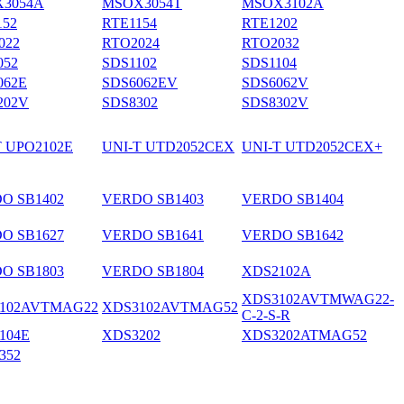
3054A
MSOX3054T
MSOX3102A
152
RTE1154
RTE1202
022
RTO2024
RTO2032
052
SDS1102
SDS1104
062E
SDS6062EV
SDS6062V
202V
SDS8302
SDS8302V
T UPO2102E
UNI-T UTD2052CEX
UNI-T UTD2052CEX+
O SB1402
VERDO SB1403
VERDO SB1404
O SB1627
VERDO SB1641
VERDO SB1642
O SB1803
VERDO SB1804
XDS2102A
XDS3102AVTMWAG22-
102AVTMAG22
XDS3102AVTMAG52
C-2-S-R
104E
XDS3202
XDS3202ATMAG52
352