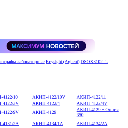
лографы лабораторные
Keysight (Agilent)
DSOX3102T -
-4122/10
АКИП-4122/10V
АКИП-4122/11
-4122/3V
АКИП-4122/4
АКИП-4122/4V
АКИП-4129 + Опция
-4122/9V
АКИП-4129
350
-4131/2А
АКИП-4134/1А
АКИП-4134/2А