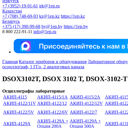
Иркутск
+7 (3952) 19-91-61
irk@1ep.ru
Казахстан
+7 (708) 748-69-93
kz@1ep.kz
https://1ep.kz
Беларусь
+375 (17) 390-99-68
by@1ep.by
https://1ep.by
8 800 222-91-11
info@1ep.ru
Главная
Каталог приборов и оборудования
Лабораторное обору
осциллограф, 1 ГГц, 2 аналоговых канала
DSOX3102T, DSOX 3102 T, DSOX-3102-T
Осциллографы лабораторные
АКИП-4115
АКИП-4115/1А
АКИП-4115/2А
АКИП-4115
АКИП-4122/11V
АКИП-4122/12
АКИП-4122/12V
АКИП-4122
АКИП-4122/5V
АКИП-4122/6V
АКИП-4122/7
АКИП-4122
АКИП-4129А +
АКИП-4129А +
АКИП-4129А
АКИП-413
Опция 200А
Опция 500А