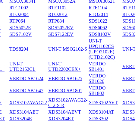
A
MSOX3034T
MSOX3052A
MSOX3052T
MSOX
RTC1002
RTE1102
RTE1104
RTE1
RTO2004
RTO2012
RTO2014
RTO2
RTP064
RTP084
SDS1022
SDS1
V
SDS5052E
SDS5052EV
SDS6062
SDS6
V
SDS7102V
SDS7122EV
SDS8102V
SDS8
UNI-T
UPO1102CS
TDS8204
UNI-T MSO2102-S
UNI-
(UPO2102E)
(UTD2102C)
UNI-T
UNI-T
VERDO
VERD
L+
UTD2152CL
UTD2202CEX+
SB1401
VERDO
VERDO SB1624
VERDO SB1625
VERD
SB1626
VERDO
VERDO SB1647
VERDO SB1801
VERD
SB1802
XDS3102AVAG22-
V
XDS3102AVAG22
XDS3102AVT
XDS3
C-2-S-R
E
XDS3104AET
XDS3104AEVT
XDS3104AT
XDS3
ET
XDS3204E
XDS3204ET
XDS3302
XDS4