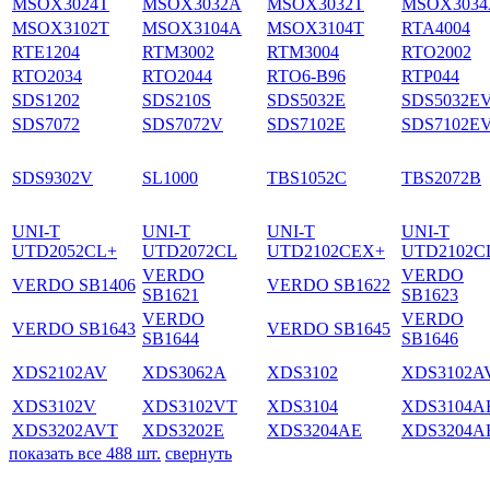
MSOX3024T
MSOX3032A
MSOX3032T
MSOX3034
MSOX3102T
MSOX3104A
MSOX3104T
RTA4004
RTE1204
RTM3002
RTM3004
RTO2002
RTO2034
RTO2044
RTO6-B96
RTP044
SDS1202
SDS210S
SDS5032E
SDS5032E
SDS7072
SDS7072V
SDS7102E
SDS7102E
SDS9302V
SL1000
TBS1052C
TBS2072B
UNI-T
UNI-T
UNI-T
UNI-T
UTD2052CL+
UTD2072CL
UTD2102CEX+
UTD2102C
VERDO
VERDO
VERDO SB1406
VERDO SB1622
SB1621
SB1623
VERDO
VERDO
VERDO SB1643
VERDO SB1645
SB1644
SB1646
XDS2102AV
XDS3062A
XDS3102
XDS3102A
XDS3102V
XDS3102VT
XDS3104
XDS3104A
XDS3202AVT
XDS3202E
XDS3204AE
XDS3204A
показать все 488 шт.
свернуть