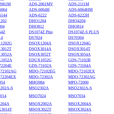
2061M
ADS-2061MV
ADS-2111M
6064
ADS-6064H
ADS-6064HM
6144
ADS-6222
ADS-6222H
202
DHO1204
DHO4204
04
DHO812
DHO814
54Z
DS1074Z Plus
DS1074Z-S PLUS
14
DS7024
DS70304
1202G
DSOX1204A
DSOX1204G
3012T
DSOX3014A
DSOX3014T
3052A
DSOX3052T
DSOX3054A
1052A
EDUX1052G
GDS-71102B
72204E
GDS-73102A
GDS-73104A
72102AG
MDO-72102EG
MDO-72102EX
72204EX
MDO-72302A
MDO-72302AG
54
MHO984
MPO-72000
202A-S
MSO2302A
MSO2302A-S
014
MSO7024
MSO7034
204A
MSOX2002A
MSOX2004A
3014T
MSOX3022T
MSOX3024A