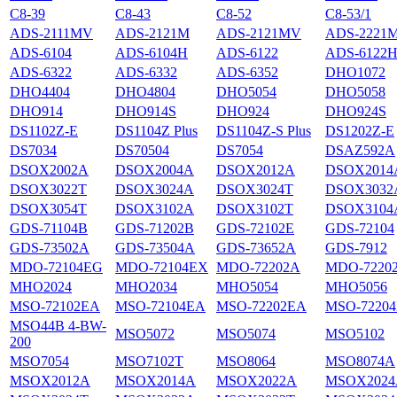
С8-39
С8-43
С8-52
С8-53/1
ADS-2111MV
ADS-2121M
ADS-2121MV
ADS-2221
ADS-6104
ADS-6104H
ADS-6122
ADS-6122
ADS-6322
ADS-6332
ADS-6352
DHO1072
DHO4404
DHO4804
DHO5054
DHO5058
DHO914
DHO914S
DHO924
DHO924S
DS1102Z-E
DS1104Z Plus
DS1104Z-S Plus
DS1202Z-E
DS7034
DS70504
DS7054
DSAZ592A
DSOX2002A
DSOX2004A
DSOX2012A
DSOX2014
DSOX3022T
DSOX3024A
DSOX3024T
DSOX3032
DSOX3054T
DSOX3102A
DSOX3102T
DSOX3104
GDS-71104B
GDS-71202B
GDS-72102E
GDS-72104
GDS-73502A
GDS-73504A
GDS-73652A
GDS-7912
MDO-72104EG
MDO-72104EX
MDO-72202A
MDO-7220
MHO2024
MHO2034
MHO5054
MHO5056
MSO-72102EA
MSO-72104EA
MSO-72202EA
MSO-7220
MSO44B 4-BW-
MSO5072
MSO5074
MSO5102
200
MSO7054
MSO7102T
MSO8064
MSO8074A
MSOX2012A
MSOX2014A
MSOX2022A
MSOX2024