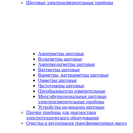
Щитовые электроизмерительные приборы
Амперметры щитовые
Вольтметры щитовые
Ампервольтметры щитовые
Ваттметры щитовые
Варметры, ваттварметры щитовые
Омметры щитовые
Частотомеры щитовые
Преобразователи измерительные
Многофункциональные щитовые
электроизмерительные приборы
Устройства индикации щитовые
Прочие приборы для диагностики
электротехнического оборудования
Очистка и регенерация трансформаторных масел