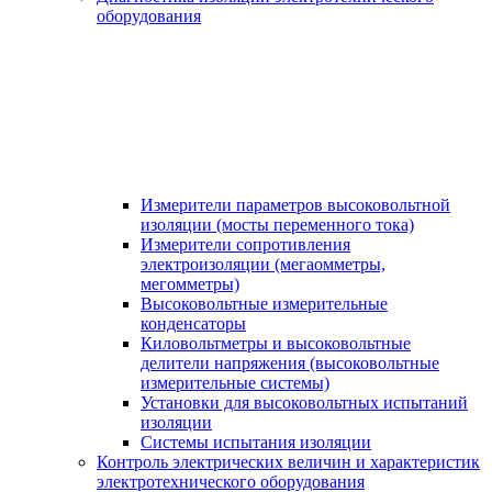
оборудования
Измерители параметров высоковольтной
изоляции (мосты переменного тока)
Измерители сопротивления
электроизоляции (мегаомметры,
мегомметры)
Высоковольтные измерительные
конденсаторы
Киловольтметры и высоковольтные
делители напряжения (высоковольтные
измерительные системы)
Установки для высоковольтных испытаний
изоляции
Системы испытания изоляции
Контроль электрических величин и характеристик
электротехнического оборудования