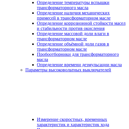
Определение температуры вспышки
трансформаторного масла
Определение наличия механических
примесей в трансформаторном масле
Определение коррозионной стойкости масел
и стабильности против окисления
Определение массовой доли влаги в
трансформаторном масле
Определение объёмной доли газов в
трансформаторном масле
Пробоотборники для трансформаторного
масла
Определение времени деэмульсации масла
Параметры высоковольтных выключателей
Измерение скоростных, временных
характеристик и характеристик хода