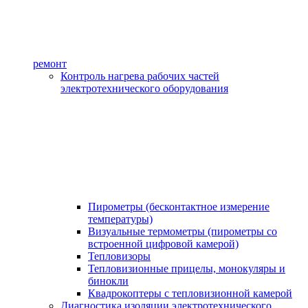
ремонт
Контроль нагрева рабочих частей
электротехнического оборудования
Пирометры (бесконтактное измерение
температуры)
Визуальные термометры (пирометры со
встроенной цифровой камерой)
Тепловизоры
Тепловизионные прицелы, монокуляры и
бинокли
Квадрокоптеры с тепловизионной камерой
Диагностика изоляции электротехнического