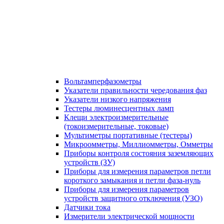
Вольтамперфазометры
Указатели правильности чередования фаз
Указатели низкого напряжения
Тестеры люминесцентных ламп
Клещи электроизмерительные
(токоизмерительные, токовые)
Мультиметры портативные (тестеры)
Микроомметры, Миллиомметры, Омметры
Приборы контроля состояния заземляющих
устройств (ЗУ)
Приборы для измерения параметров петли
короткого замыкания и петли фаза-нуль
Приборы для измерения параметров
устройств защитного отключения (УЗО)
Датчики тока
Измерители электрической мощности