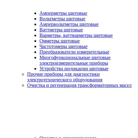
Амперметры щитовые
Вольтметры щитовые
Ампервольтметры щитовые
Ваттметры щитовые
Варметры, ваттварметры щитовые
Омметры щитовые
Частотомеры щитовые
Преобразователи измерительные
Многофункциональные щитовые
электроизмерительные приборы
Устройства индикации щитовые
Прочие приборы для диагностики
электротехнического оборудования
Очистка и регенерация трансформаторных масел