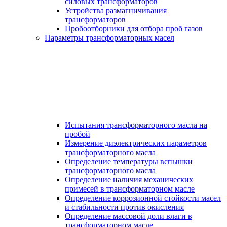
силовых трансформаторов
Устройства размагничивания
трансформаторов
Пробоотборники для отбора проб газов
Параметры трансформаторных масел
Испытания трансформаторного масла на
пробой
Измерение диэлектрических параметров
трансформаторного масла
Определение температуры вспышки
трансформаторного масла
Определение наличия механических
примесей в трансформаторном масле
Определение коррозионной стойкости масел
и стабильности против окисления
Определение массовой доли влаги в
трансформаторном масле