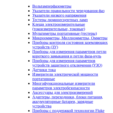
Вольтамперфазометры
Указатели правильности чередования фаз
Указатели низкого напряжения
Тестеры люминесцентных ламп
Клещи электроизмерительные
(токоизмерительные, токовые)
Мультиметры портативные (тестеры)
Микроомметры, Миллиомметры, Омметры
Приборы контроля состояния заземляющих
устройств (ЗУ)
Приборы для измерения параметров петли
короткого замыкания и петли фаза-нуль
Приборы для измерения параметров
устройств защитного отключения (УЗО)
Датчики тока
Измерители электрической мощности
портативные
Многофункциональные измерители
параметров электробезопасности
Аксессуары для электроизмерений
Адаптеры, переходники, блоки питания,
аккумуляторные батареи, зарядные
устройства
Приборы с поддержкой технологии Fluke