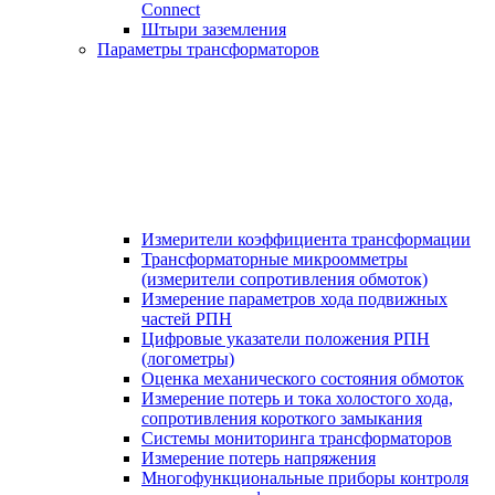
Connect
Штыри заземления
Параметры трансформаторов
Измерители коэффициента трансформации
Трансформаторные микроомметры
(измерители сопротивления обмоток)
Измерение параметров хода подвижных
частей РПН
Цифровые указатели положения РПН
(логометры)
Оценка механического состояния обмоток
Измерение потерь и тока холостого хода,
сопротивления короткого замыкания
Системы мониторинга трансформаторов
Измерение потерь напряжения
Многофункциональные приборы контроля