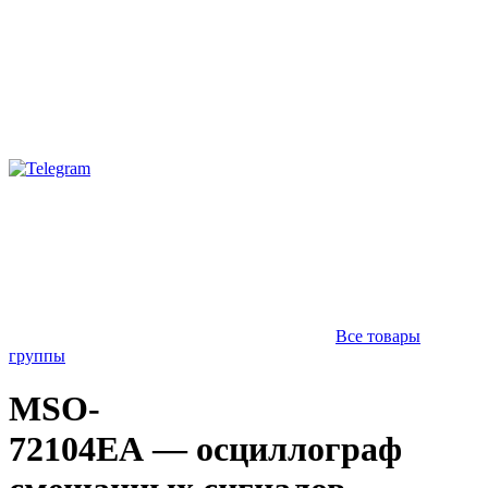
Все товары
группы
MSO-
72104EA — осциллограф