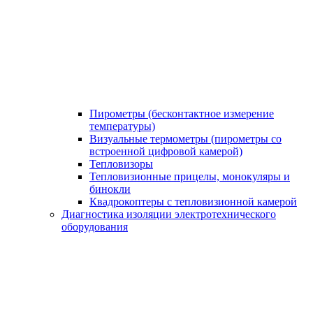
Пирометры (бесконтактное измерение
температуры)
Визуальные термометры (пирометры со
встроенной цифровой камерой)
Тепловизоры
Тепловизионные прицелы, монокуляры и
бинокли
Квадрокоптеры с тепловизионной камерой
Диагностика изоляции электротехнического
оборудования