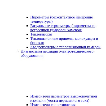
Пирометры (бесконтактное измерение
температуры)
Визуальные термометры (пирометры со
встроенной цифровой камерой)
Тепловизоры
Тепловизионные прицелы, монокуляры и
бинокли
Квадрокоптеры с тепловизионной камерой
Диагностика изоляции электротехнического
оборудования
Измерители параметров высоковольтной
изоляции (мосты переменного тока)
Измерители сопротивления