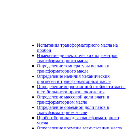
Испытания трансформаторного масла на
пробой
Измерение диэлектрических параметров
трансформаторного масла
Определение температуры вспышки
трансформаторного масла
Определение наличия механических
примесей в трансформаторном масле
Определение коррозионной стойкости масел
и стабильности против окисления
Определение массовой доли влаги в
трансформаторном масле
Определение объёмной доли газов в
трансформаторном масле
Пробоотборники для трансформаторного
масла
Определение времени деэмульсации масла