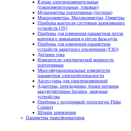
Клещи электроизмерительные
(токоизмерительные, токовые)
Мультиметры портативные (тестеры)
Микроомметры, Миллиомметры, Омметры
Приборы контроля состояния заземляющих
устройств (ЗУ)
Приборы для измерения параметров петли
короткого замыкания и петли фаза-нуль
Приборы для измерения параметров
устройств защитного отключения (УЗО)
Датчики тока
Измерители электрической мощности
портативные
Многофункциональные измерители
параметров электробезопасности
Аксессуары для электроизмерений
Адаптеры, переходники, блоки питания,
аккумуляторные батареи, зарядные
устройства
Приборы с поддержкой технологии Fluke
Connect
Штыри заземления
Параметры трансформаторов