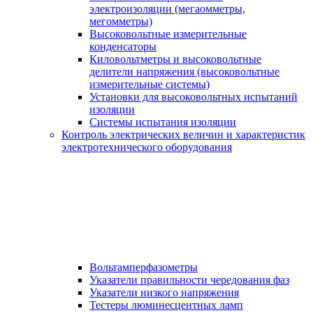
электроизоляции (мегаомметры,
мегомметры)
Высоковольтные измерительные
конденсаторы
Киловольтметры и высоковольтные
делители напряжения (высоковольтные
измерительные системы)
Установки для высоковольтных испытаний
изоляции
Системы испытания изоляции
Контроль электрических величин и характеристик
электротехнического оборудования
Вольтамперфазометры
Указатели правильности чередования фаз
Указатели низкого напряжения
Тестеры люминесцентных ламп