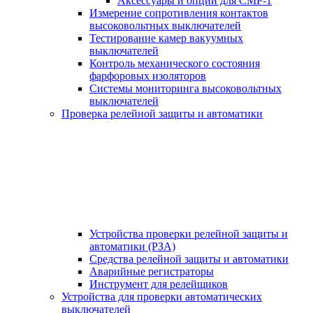
Аксессуары и опции для СМР-1
Измерение сопротивления контактов
высоковольтных выключателей
Тестирование камер вакуумных
выключателей
Контроль механического состояния
фарфоровых изоляторов
Системы мониторинга высоковольтных
выключателей
Проверка релейной защиты и автоматики
Устройства проверки релейной защиты и
автоматики (РЗА)
Средства релейной защиты и автоматики
Аварийные регистраторы
Инструмент для релейщиков
Устройства для проверки автоматических
выключателей