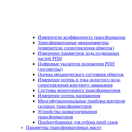
Измерители коэффициента трансформации
Трансформаторные микроомметры
(измерители сопротивления обмоток)
Измерение параметров хода подвижных
частей РПН
Цифровые указатели положения РПН
(логометры)
Оценка механического состояния обмоток
Измерение потерь и тока холостого хода,
сопротивления короткого замыкания
Системы мониторинга трансформаторов
Измерение потерь напряжения
Многофункциональные приборы контроля
силовых трансформаторов
Устройства размагничивания
трансформаторов
Пробоотборники для отбора проб газов
Параметры трансформаторных масел