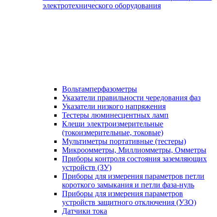
электротехнического оборудования
Вольтамперфазометры
Указатели правильности чередования фаз
Указатели низкого напряжения
Тестеры люминесцентных ламп
Клещи электроизмерительные
(токоизмерительные, токовые)
Мультиметры портативные (тестеры)
Микроомметры, Миллиомметры, Омметры
Приборы контроля состояния заземляющих
устройств (ЗУ)
Приборы для измерения параметров петли
короткого замыкания и петли фаза-нуль
Приборы для измерения параметров
устройств защитного отключения (УЗО)
Датчики тока