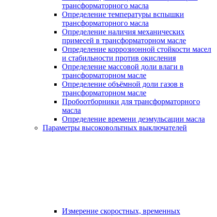
трансформаторного масла
Определение температуры вспышки
трансформаторного масла
Определение наличия механических
примесей в трансформаторном масле
Определение коррозионной стойкости масел
и стабильности против окисления
Определение массовой доли влаги в
трансформаторном масле
Определение объёмной доли газов в
трансформаторном масле
Пробоотборники для трансформаторного
масла
Определение времени деэмульсации масла
Параметры высоковольтных выключателей
Измерение скоростных, временных