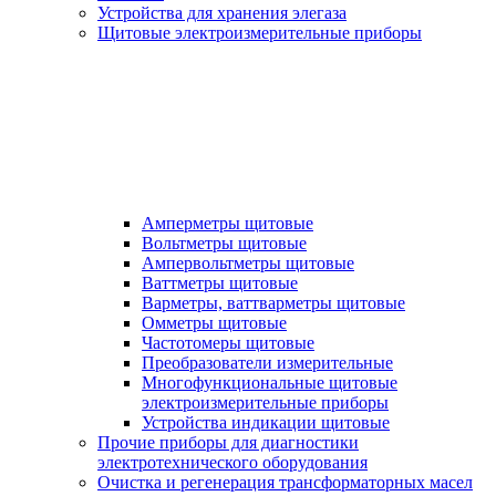
Устройства для хранения элегаза
Щитовые электроизмерительные приборы
Амперметры щитовые
Вольтметры щитовые
Ампервольтметры щитовые
Ваттметры щитовые
Варметры, ваттварметры щитовые
Омметры щитовые
Частотомеры щитовые
Преобразователи измерительные
Многофункциональные щитовые
электроизмерительные приборы
Устройства индикации щитовые
Прочие приборы для диагностики
электротехнического оборудования
Очистка и регенерация трансформаторных масел