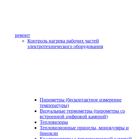
ремонт
Контроль нагрева рабочих частей
электротехнического оборудования
Пирометры (бесконтактное измерение
температуры)
Визуальные термометры (пирометры со
встроенной цифровой камерой)
Тепловизоры
Тепловизионные прицелы, монокуляры и
бинокли
Квадрокоптеры с тепловизионной камерой