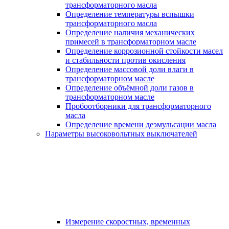
трансформаторного масла
Определение температуры вспышки
трансформаторного масла
Определение наличия механических
примесей в трансформаторном масле
Определение коррозионной стойкости масел
и стабильности против окисления
Определение массовой доли влаги в
трансформаторном масле
Определение объёмной доли газов в
трансформаторном масле
Пробоотборники для трансформаторного
масла
Определение времени деэмульсации масла
Параметры высоковольтных выключателей
Измерение скоростных, временных