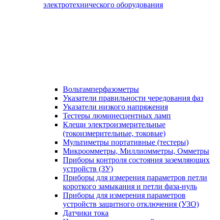
электротехнического оборудования
Вольтамперфазометры
Указатели правильности чередования фаз
Указатели низкого напряжения
Тестеры люминесцентных ламп
Клещи электроизмерительные
(токоизмерительные, токовые)
Мультиметры портативные (тестеры)
Микроомметры, Миллиомметры, Омметры
Приборы контроля состояния заземляющих
устройств (ЗУ)
Приборы для измерения параметров петли
короткого замыкания и петли фаза-нуль
Приборы для измерения параметров
устройств защитного отключения (УЗО)
Датчики тока