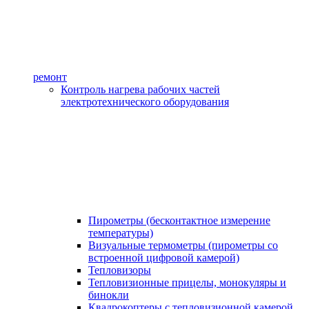
ремонт
Контроль нагрева рабочих частей
электротехнического оборудования
Пирометры (бесконтактное измерение
температуры)
Визуальные термометры (пирометры со
встроенной цифровой камерой)
Тепловизоры
Тепловизионные прицелы, монокуляры и
бинокли
Квадрокоптеры с тепловизионной камерой