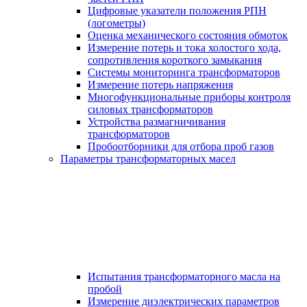
Цифровые указатели положения РПН
(логометры)
Оценка механического состояния обмоток
Измерение потерь и тока холостого хода,
сопротивления короткого замыкания
Системы мониторинга трансформаторов
Измерение потерь напряжения
Многофункциональные приборы контроля
силовых трансформаторов
Устройства размагничивания
трансформаторов
Пробоотборники для отбора проб газов
Параметры трансформаторных масел
Испытания трансформаторного масла на
пробой
Измерение диэлектрических параметров