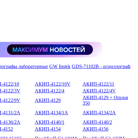
лографы лабораторные
GW Instek
GDS-71102B - осциллограф
-4122/10
АКИП-4122/10V
АКИП-4122/11
-4122/3V
АКИП-4122/4
АКИП-4122/4V
АКИП-4129 + Опция
-4122/9V
АКИП-4129
350
-4131/2А
АКИП-4134/1А
АКИП-4134/2А
-4136/2А
АКИП-4140/1
АКИП-4140/2
-4152
АКИП-4154
АКИП-4156