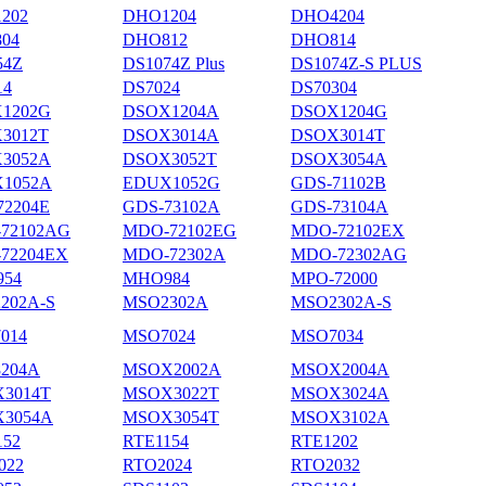
202
DHO1204
DHO4204
04
DHO812
DHO814
54Z
DS1074Z Plus
DS1074Z-S PLUS
14
DS7024
DS70304
1202G
DSOX1204A
DSOX1204G
3012T
DSOX3014A
DSOX3014T
3052A
DSOX3052T
DSOX3054A
1052A
EDUX1052G
GDS-71102B
72204E
GDS-73102A
GDS-73104A
72102AG
MDO-72102EG
MDO-72102EX
72204EX
MDO-72302A
MDO-72302AG
54
MHO984
MPO-72000
202A-S
MSO2302A
MSO2302A-S
014
MSO7024
MSO7034
204A
MSOX2002A
MSOX2004A
3014T
MSOX3022T
MSOX3024A
3054A
MSOX3054T
MSOX3102A
152
RTE1154
RTE1202
022
RTO2024
RTO2032