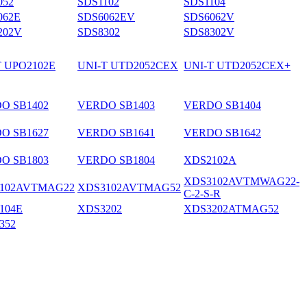
052
SDS1102
SDS1104
062E
SDS6062EV
SDS6062V
202V
SDS8302
SDS8302V
T UPO2102E
UNI-T UTD2052CEX
UNI-T UTD2052CEX+
O SB1402
VERDO SB1403
VERDO SB1404
O SB1627
VERDO SB1641
VERDO SB1642
O SB1803
VERDO SB1804
XDS2102A
XDS3102AVTMWAG22-
102AVTMAG22
XDS3102AVTMAG52
C-2-S-R
104E
XDS3202
XDS3202ATMAG52
352