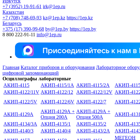
Иркутск
+7 (3952) 19-91-61
irk@1ep.ru
Казахстан
+7 (708) 748-69-93
kz@1ep.kz
https://1ep.kz
Беларусь
+375 (17) 390-99-68
by@1ep.by
https://1ep.by
8 800 222-91-11
info@1ep.ru
Главная
Каталог приборов и оборудования
Лабораторное обору
цифровой запоминающий
Осциллографы лабораторные
АКИП-4115
АКИП-4115/1А
АКИП-4115/2А
АКИП-4115
АКИП-4122/11V
АКИП-4122/12
АКИП-4122/12V
АКИП-4122
АКИП-4122/5V
АКИП-4122/6V
АКИП-4122/7
АКИП-4122
АКИП-4129А +
АКИП-4129А +
АКИП-4129А
АКИП-413
Опция 200А
Опция 500А
АКИП-4134/3А
АКИП-4135/1
АКИП-4135/2
АКИП-4135
АКИП-4140/3
АКИП-4140/4
АКИП-4143/2А
АКИП-4143
МЕГЕОН