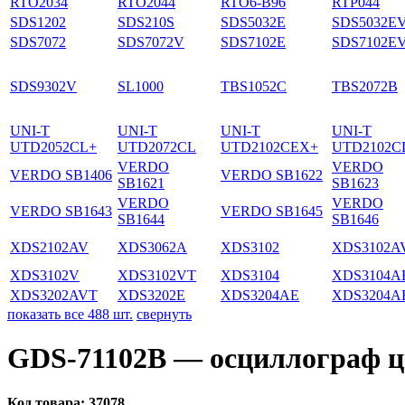
RTO2034
RTO2044
RTO6-B96
RTP044
SDS1202
SDS210S
SDS5032E
SDS5032E
SDS7072
SDS7072V
SDS7102E
SDS7102E
SDS9302V
SL1000
TBS1052C
TBS2072B
UNI-T
UNI-T
UNI-T
UNI-T
UTD2052CL+
UTD2072CL
UTD2102CEX+
UTD2102C
VERDO
VERDO
VERDO SB1406
VERDO SB1622
SB1621
SB1623
VERDO
VERDO
VERDO SB1643
VERDO SB1645
SB1644
SB1646
XDS2102AV
XDS3062A
XDS3102
XDS3102A
XDS3102V
XDS3102VT
XDS3104
XDS3104A
XDS3202AVT
XDS3202E
XDS3204AE
XDS3204A
показать все 488 шт.
свернуть
GDS-71102B — осциллограф 
Код товара:
37078