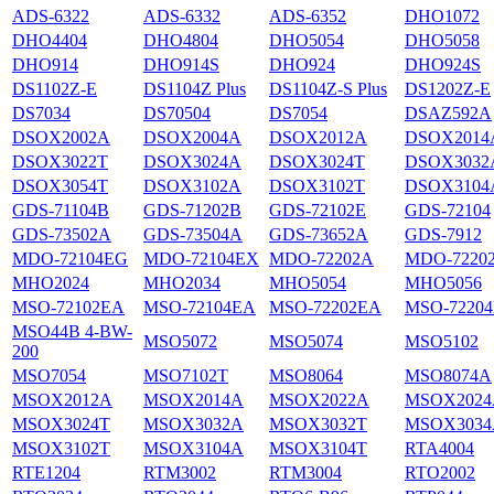
ADS-6322
ADS-6332
ADS-6352
DHO1072
DHO4404
DHO4804
DHO5054
DHO5058
DHO914
DHO914S
DHO924
DHO924S
DS1102Z-E
DS1104Z Plus
DS1104Z-S Plus
DS1202Z-E
DS7034
DS70504
DS7054
DSAZ592A
DSOX2002A
DSOX2004A
DSOX2012A
DSOX2014
DSOX3022T
DSOX3024A
DSOX3024T
DSOX3032
DSOX3054T
DSOX3102A
DSOX3102T
DSOX3104
GDS-71104B
GDS-71202B
GDS-72102E
GDS-72104
GDS-73502A
GDS-73504A
GDS-73652A
GDS-7912
MDO-72104EG
MDO-72104EX
MDO-72202A
MDO-7220
MHO2024
MHO2034
MHO5054
MHO5056
MSO-72102EA
MSO-72104EA
MSO-72202EA
MSO-7220
MSO44B 4-BW-
MSO5072
MSO5074
MSO5102
200
MSO7054
MSO7102T
MSO8064
MSO8074A
MSOX2012A
MSOX2014A
MSOX2022A
MSOX2024
MSOX3024T
MSOX3032A
MSOX3032T
MSOX3034
MSOX3102T
MSOX3104A
MSOX3104T
RTA4004
RTE1204
RTM3002
RTM3004
RTO2002