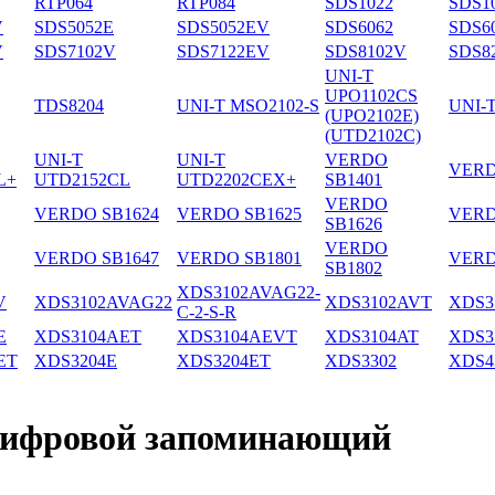
RTP064
RTP084
SDS1022
SDS1
V
SDS5052E
SDS5052EV
SDS6062
SDS6
V
SDS7102V
SDS7122EV
SDS8102V
SDS8
UNI-T
UPO1102CS
TDS8204
UNI-T MSO2102-S
UNI-
(UPO2102E)
(UTD2102C)
UNI-T
UNI-T
VERDO
VERD
L+
UTD2152CL
UTD2202CEX+
SB1401
VERDO
VERDO SB1624
VERDO SB1625
VERD
SB1626
VERDO
VERDO SB1647
VERDO SB1801
VERD
SB1802
XDS3102AVAG22-
V
XDS3102AVAG22
XDS3102AVT
XDS3
C-2-S-R
E
XDS3104AET
XDS3104AEVT
XDS3104AT
XDS3
ET
XDS3204E
XDS3204ET
XDS3302
XDS4
цифровой запоминающий