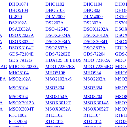
DHO1074
DHO1102
DHO1104
DHO1
DHO5104
DHO5108
DHO802
DHO8
DL850
DLM2000
DLM4000
DS10
DS2102А
DS2202A
DS2302A
DS70
DSAZ632A
DSO-4254C
DSOX1202A
DSOX
A
DSOX2022A
DSOX2024A
DSOX3012A
DSOX
A
DSOX3032T
DSOX3034A
DSOX3034T
DSOX
A
DSOX3104T
DSOZ592A
DSOZ632A
EDUX
GDS-72104E
GDS-72202E
GDS-72204
GDS-
GDS-7912G
HDA125-18-LBUS
MDO-72102A
MDO-
2AG
MDO-72202EG
MDO-72202EX
MDO-72204EG
MDO-
MHO5104
MHO5106
MHO934
MHO9
4EA
MSO2102A
MSO2102A-S
MSO2202A
MSO2
MSO5104
MSO5204
MSO5354
MSO7
MSO8104
MSO8154A
MSO8204
MSO8
A
MSOX3012A
MSOX3012T
MSOX3014A
MSOX
A
MSOX3034T
MSOX3052A
MSOX3052T
MSOX
RTC1002
RTE1102
RTE1104
RTE1
RTO2004
RTO2012
RTO2014
RTO2