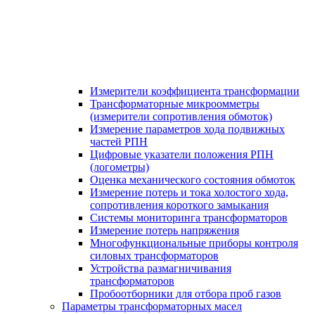
Измерители коэффициента трансформации
Трансформаторные микроомметры
(измерители сопротивления обмоток)
Измерение параметров хода подвижных
частей РПН
Цифровые указатели положения РПН
(логометры)
Оценка механического состояния обмоток
Измерение потерь и тока холостого хода,
сопротивления короткого замыкания
Системы мониторинга трансформаторов
Измерение потерь напряжения
Многофункциональные приборы контроля
силовых трансформаторов
Устройства размагничивания
трансформаторов
Пробоотборники для отбора проб газов
Параметры трансформаторных масел