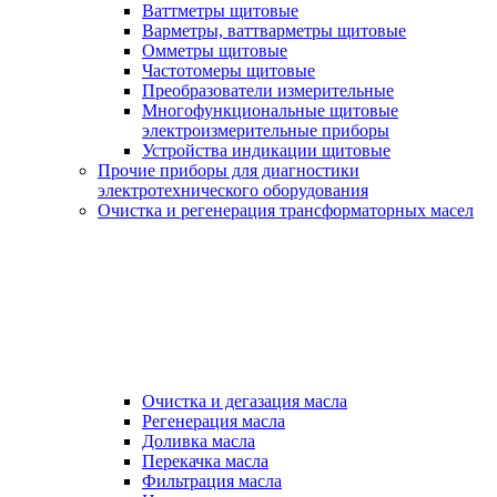
Ваттметры щитовые
Варметры, ваттварметры щитовые
Омметры щитовые
Частотомеры щитовые
Преобразователи измерительные
Многофункциональные щитовые
электроизмерительные приборы
Устройства индикации щитовые
Прочие приборы для диагностики
электротехнического оборудования
Очистка и регенерация трансформаторных масел
Очистка и дегазация масла
Регенерация масла
Доливка масла
Перекачка масла
Фильтрация масла