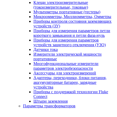
Клещи электроизмерительные
(токоизмерительные, токовые)
Мультиметры портативные (тестеры)
Микроомметры, Миллиомметры, Омметры
Приборы контроля состояния заземляющих
устройств (ЗУ)
Приборы для измерения параметров петли
короткого замыкания и петли фаза-нуль
Приборы для измерения параметров
устройств защитного отключения (УЗО)
Датчики тока
Измерители электрической мощности
портативные
Многофункциональные измерители
параметров электробезопасности
Аксессуары для электроизмерений
Адаптеры, переходники, блоки питания,
аккумуляторные батареи, зарядные
устройства
Приборы с поддержкой технологии Fluke
Connect
Штыри заземления
Параметры трансформаторов