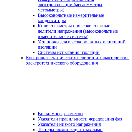
электроизоляции (мегаомметры,
мегомметры)
Высоковольтные измерительные
конденсаторы
Киловольтметры и высоковольтные
делители напряжения (высоковольтные
измерительные системы)
Установки для высоковольтных испытаний
изоляции
Системы испытания изоляции
Контроль электрических величин и характеристик
электротехнического оборудования
Вольтамперфазометры
Указатели правильности чередования фаз
Указатели низкого напряжения
Тестеры люминесцентных ламп