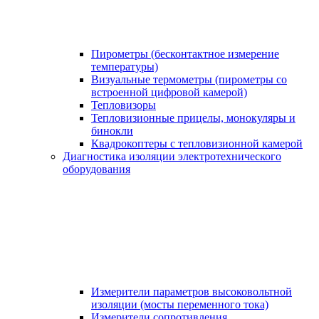
Пирометры (бесконтактное измерение
температуры)
Визуальные термометры (пирометры со
встроенной цифровой камерой)
Тепловизоры
Тепловизионные прицелы, монокуляры и
бинокли
Квадрокоптеры с тепловизионной камерой
Диагностика изоляции электротехнического
оборудования
Измерители параметров высоковольтной
изоляции (мосты переменного тока)
Измерители сопротивления