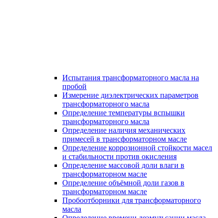
Испытания трансформаторного масла на
пробой
Измерение диэлектрических параметров
трансформаторного масла
Определение температуры вспышки
трансформаторного масла
Определение наличия механических
примесей в трансформаторном масле
Определение коррозионной стойкости масел
и стабильности против окисления
Определение массовой доли влаги в
трансформаторном масле
Определение объёмной доли газов в
трансформаторном масле
Пробоотборники для трансформаторного
масла
Определение времени деэмульсации масла