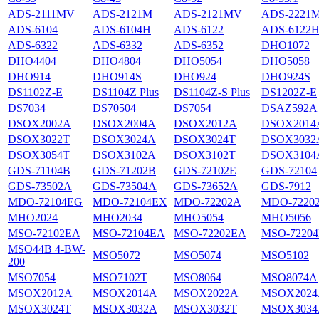
ADS-2111MV
ADS-2121M
ADS-2121MV
ADS-2221
ADS-6104
ADS-6104H
ADS-6122
ADS-6122
ADS-6322
ADS-6332
ADS-6352
DHO1072
DHO4404
DHO4804
DHO5054
DHO5058
DHO914
DHO914S
DHO924
DHO924S
DS1102Z-E
DS1104Z Plus
DS1104Z-S Plus
DS1202Z-E
DS7034
DS70504
DS7054
DSAZ592A
DSOX2002A
DSOX2004A
DSOX2012A
DSOX2014
DSOX3022T
DSOX3024A
DSOX3024T
DSOX3032
DSOX3054T
DSOX3102A
DSOX3102T
DSOX3104
GDS-71104B
GDS-71202B
GDS-72102E
GDS-72104
GDS-73502A
GDS-73504A
GDS-73652A
GDS-7912
MDO-72104EG
MDO-72104EX
MDO-72202A
MDO-7220
MHO2024
MHO2034
MHO5054
MHO5056
MSO-72102EA
MSO-72104EA
MSO-72202EA
MSO-7220
MSO44B 4-BW-
MSO5072
MSO5074
MSO5102
200
MSO7054
MSO7102T
MSO8064
MSO8074A
MSOX2012A
MSOX2014A
MSOX2022A
MSOX2024
MSOX3024T
MSOX3032A
MSOX3032T
MSOX3034