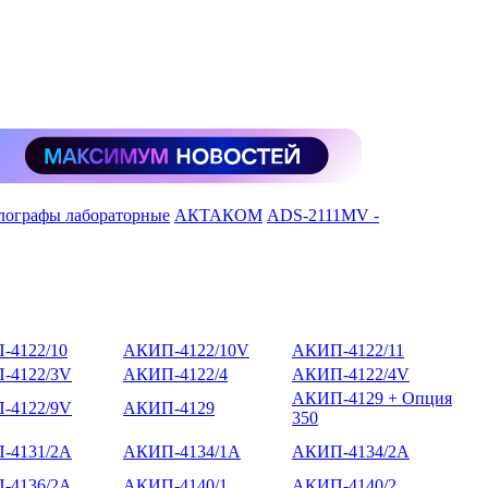
лографы лабораторные
АКТАКОМ
ADS-2111MV -
-4122/10
АКИП-4122/10V
АКИП-4122/11
-4122/3V
АКИП-4122/4
АКИП-4122/4V
АКИП-4129 + Опция
-4122/9V
АКИП-4129
350
-4131/2А
АКИП-4134/1А
АКИП-4134/2А
-4136/2А
АКИП-4140/1
АКИП-4140/2