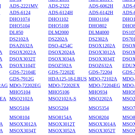
M
ADS-2221MV
ADS-2322
ADS-6062H
ADS-
H
ADS-6124
ADS-6124H
ADS-6142H
ADS-
DHO1074
DHO1102
DHO1104
DHO1
DHO5104
DHO5108
DHO802
DHO8
DL850
DLM2000
DLM4000
DS10
DS2102А
DS2202A
DS2302A
DS70
DSAZ632A
DSO-4254C
DSOX1202A
DSOX
A
DSOX2022A
DSOX2024A
DSOX3012A
DSOX
A
DSOX3032T
DSOX3034A
DSOX3034T
DSOX
A
DSOX3104T
DSOZ592A
DSOZ632A
EDUX
GDS-72104E
GDS-72202E
GDS-72204
GDS-
GDS-7912G
HDA125-18-LBUS
MDO-72102A
MDO-
2AG
MDO-72202EG
MDO-72202EX
MDO-72204EG
MDO-
MHO5104
MHO5106
MHO934
MHO9
4EA
MSO2102A
MSO2102A-S
MSO2202A
MSO2
MSO5104
MSO5204
MSO5354
MSO7
MSO8104
MSO8154A
MSO8204
MSO8
A
MSOX3012A
MSOX3012T
MSOX3014A
MSOX
A
MSOX3034T
MSOX3052A
MSOX3052T
MSOX