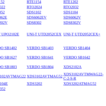
152
RTE1154
RTE1202
022
RTO2024
RTO2032
052
SDS1102
SDS1104
062E
SDS6062EV
SDS6062V
202V
SDS8302
SDS8302V
T UPO2102E
UNI-T UTD2052CEX
UNI-T UTD2052CEX+
O SB1402
VERDO SB1403
VERDO SB1404
O SB1627
VERDO SB1641
VERDO SB1642
O SB1803
VERDO SB1804
XDS2102A
XDS3102AVTMWAG22-
102AVTMAG22
XDS3102AVTMAG52
C-2-S-R
104E
XDS3202
XDS3202ATMAG52
352