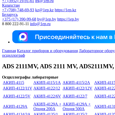
+7 (3952) 19-91-61
irk@1ep.ru
Казахстан
+7 (708) 748-69-93
kz@1ep.kz
https://1ep.kz
Беларусь
+375 (17) 390-99-68
by@1ep.by
https://1ep.by
8 800 222-91-11
info@1ep.ru
Главная
Каталог приборов и оборудования
Лабораторное обору
осциллограф
ADS 2111MV, ADS 2111 MV, ADS2111MV,
Осциллографы лабораторные
АКИП-4115
АКИП-4115/1А
АКИП-4115/2А
АКИП-4115
АКИП-4122/11V
АКИП-4122/12
АКИП-4122/12V
АКИП-4122
АКИП-4122/5V
АКИП-4122/6V
АКИП-4122/7
АКИП-4122
АКИП-4129А +
АКИП-4129А +
АКИП-4129А
АКИП-413
Опция 200А
Опция 500А
АКИП-4134/3А
АКИП-4135/1
АКИП-4135/2
АКИП-4135