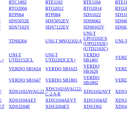
RTC1002
RTE1102
RTE1104
RTE1
RTO2004
RTO2012
RTO2014
RTO2
RTP064
RTP084
SDS1022
SDS1
V
SDS5052E
SDS5052EV
SDS6062
SDS6
V
SDS7102V
SDS7122EV
SDS8102V
SDS8
UNI-T
UPO1102CS
TDS8204
UNI-T MSO2102-S
UNI-
(UPO2102E)
(UTD2102C)
UNI-T
UNI-T
VERDO
VERD
L+
UTD2152CL
UTD2202CEX+
SB1401
VERDO
VERDO SB1624
VERDO SB1625
VERD
SB1626
VERDO
VERDO SB1647
VERDO SB1801
VERD
SB1802
XDS3102AVAG22-
V
XDS3102AVAG22
XDS3102AVT
XDS3
C-2-S-R
E
XDS3104AET
XDS3104AEVT
XDS3104AT
XDS3
ET
XDS3204E
XDS3204ET
XDS3302
XDS4