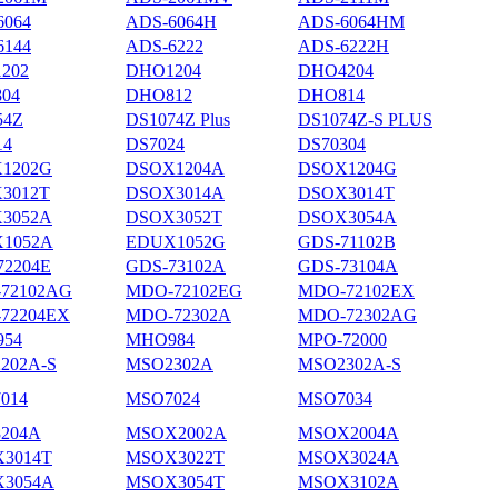
6064
ADS-6064H
ADS-6064HM
6144
ADS-6222
ADS-6222H
202
DHO1204
DHO4204
04
DHO812
DHO814
54Z
DS1074Z Plus
DS1074Z-S PLUS
14
DS7024
DS70304
1202G
DSOX1204A
DSOX1204G
3012T
DSOX3014A
DSOX3014T
3052A
DSOX3052T
DSOX3054A
1052A
EDUX1052G
GDS-71102B
72204E
GDS-73102A
GDS-73104A
72102AG
MDO-72102EG
MDO-72102EX
72204EX
MDO-72302A
MDO-72302AG
54
MHO984
MPO-72000
202A-S
MSO2302A
MSO2302A-S
014
MSO7024
MSO7034
204A
MSOX2002A
MSOX2004A
3014T
MSOX3022T
MSOX3024A
3054A
MSOX3054T
MSOX3102A