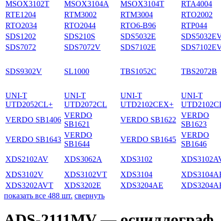
MSOX3102T
MSOX3104A
MSOX3104T
RTA4004
RTE1204
RTM3002
RTM3004
RTO2002
RTO2034
RTO2044
RTO6-B96
RTP044
SDS1202
SDS210S
SDS5032E
SDS5032E
SDS7072
SDS7072V
SDS7102E
SDS7102E
SDS9302V
SL1000
TBS1052C
TBS2072B
UNI-T
UNI-T
UNI-T
UNI-T
UTD2052CL+
UTD2072CL
UTD2102CEX+
UTD2102C
VERDO
VERDO
VERDO SB1406
VERDO SB1622
SB1621
SB1623
VERDO
VERDO
VERDO SB1643
VERDO SB1645
SB1644
SB1646
XDS2102AV
XDS3062A
XDS3102
XDS3102A
XDS3102V
XDS3102VT
XDS3104
XDS3104A
XDS3202AVT
XDS3202E
XDS3204AE
XDS3204A
показать все 488 шт.
свернуть
ADS-2111MV — осциллограф