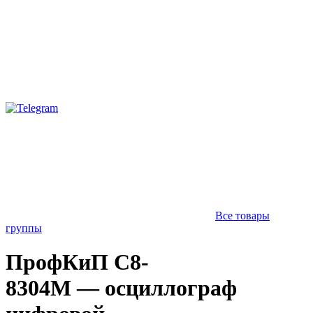
Все товары
группы
ПрофКиП С8-
8304М — осциллограф