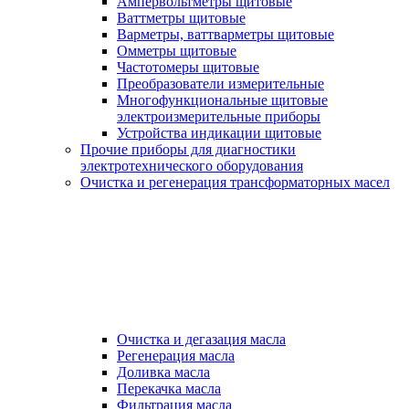
Ампервольтметры щитовые
Ваттметры щитовые
Варметры, ваттварметры щитовые
Омметры щитовые
Частотомеры щитовые
Преобразователи измерительные
Многофункциональные щитовые
электроизмерительные приборы
Устройства индикации щитовые
Прочие приборы для диагностики
электротехнического оборудования
Очистка и регенерация трансформаторных масел
Очистка и дегазация масла
Регенерация масла
Доливка масла
Перекачка масла
Фильтрация масла