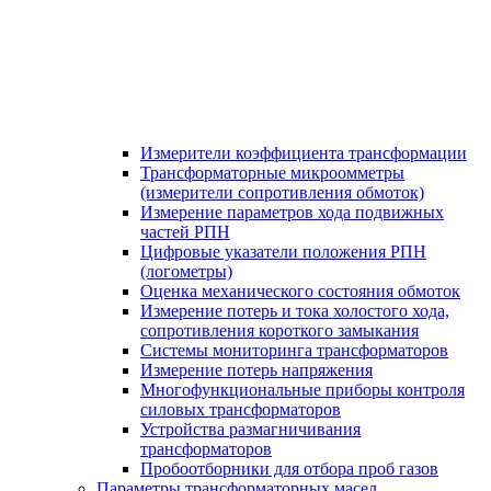
Измерители коэффициента трансформации
Трансформаторные микроомметры
(измерители сопротивления обмоток)
Измерение параметров хода подвижных
частей РПН
Цифровые указатели положения РПН
(логометры)
Оценка механического состояния обмоток
Измерение потерь и тока холостого хода,
сопротивления короткого замыкания
Системы мониторинга трансформаторов
Измерение потерь напряжения
Многофункциональные приборы контроля
силовых трансформаторов
Устройства размагничивания
трансформаторов
Пробоотборники для отбора проб газов
Параметры трансформаторных масел