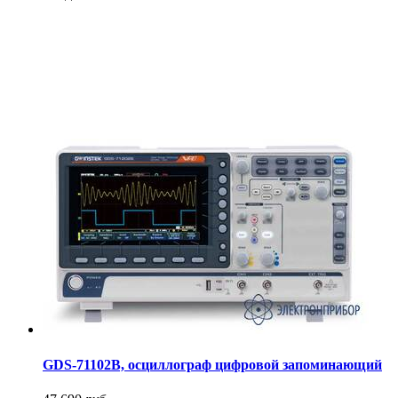
GDS-71102B, осциллограф цифровой запоминающий