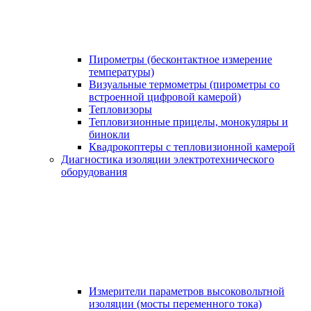
Пирометры (бесконтактное измерение
температуры)
Визуальные термометры (пирометры со
встроенной цифровой камерой)
Тепловизоры
Тепловизионные прицелы, монокуляры и
бинокли
Квадрокоптеры с тепловизионной камерой
Диагностика изоляции электротехнического
оборудования
Измерители параметров высоковольтной
изоляции (мосты переменного тока)