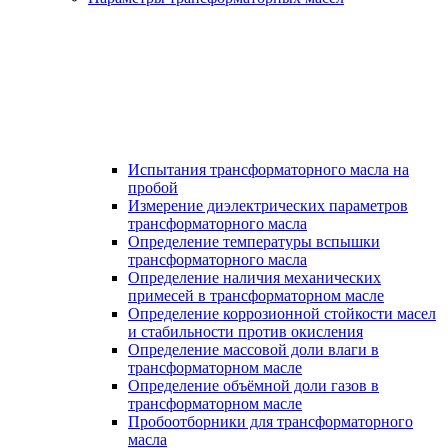
Испытания трансформаторного масла на
пробой
Измерение диэлектрических параметров
трансформаторного масла
Определение температуры вспышки
трансформаторного масла
Определение наличия механических
примесей в трансформаторном масле
Определение коррозионной стойкости масел
и стабильности против окисления
Определение массовой доли влаги в
трансформаторном масле
Определение объёмной доли газов в
трансформаторном масле
Пробоотборники для трансформаторного
масла