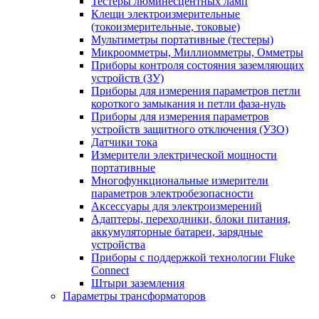
Тестеры люминесцентных ламп
Клещи электроизмерительные
(токоизмерительные, токовые)
Мультиметры портативные (тестеры)
Микроомметры, Миллиомметры, Омметры
Приборы контроля состояния заземляющих
устройств (ЗУ)
Приборы для измерения параметров петли
короткого замыкания и петли фаза-нуль
Приборы для измерения параметров
устройств защитного отключения (УЗО)
Датчики тока
Измерители электрической мощности
портативные
Многофункциональные измерители
параметров электробезопасности
Аксессуары для электроизмерений
Адаптеры, переходники, блоки питания,
аккумуляторные батареи, зарядные
устройства
Приборы с поддержкой технологии Fluke
Connect
Штыри заземления
Параметры трансформаторов