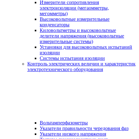
Измерители сопротивления
электроизоляции (мегаомметры,
мегомметры)
Высоковольтные измерительные
конденсаторы
Киловольтметры и высоковольтные
делители напряжения (высоковольтные
измерительные системы)
Установки для высоковольтных испытаний
изоляции
Системы испытания изоляции
Контроль электрических величин и характеристик
электротехнического оборудования
Вольтамперфазометры
Указатели правильности чередования фаз
Указатели низкого напряжения