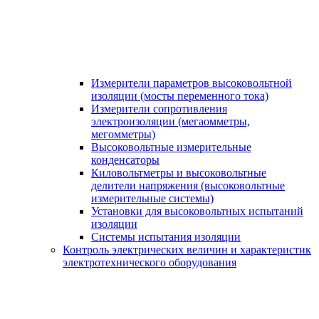
Измерители параметров высоковольтной
изоляции (мосты переменного тока)
Измерители сопротивления
электроизоляции (мегаомметры,
мегомметры)
Высоковольтные измерительные
конденсаторы
Киловольтметры и высоковольтные
делители напряжения (высоковольтные
измерительные системы)
Установки для высоковольтных испытаний
изоляции
Системы испытания изоляции
Контроль электрических величин и характеристик
электротехнического оборудования