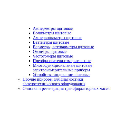
Амперметры щитовые
Вольтметры щитовые
Ампервольтметры щитовые
Ваттметры щитовые
Варметры, ваттварметры щитовые
Омметры щитовые
Частотомеры щитовые
Преобразователи измерительные
Многофункциональные щитовые
электроизмерительные приборы
Устройства индикации щитовые
Прочие приборы для диагностики
электротехнического оборудования
Очистка и регенерация трансформаторных масел