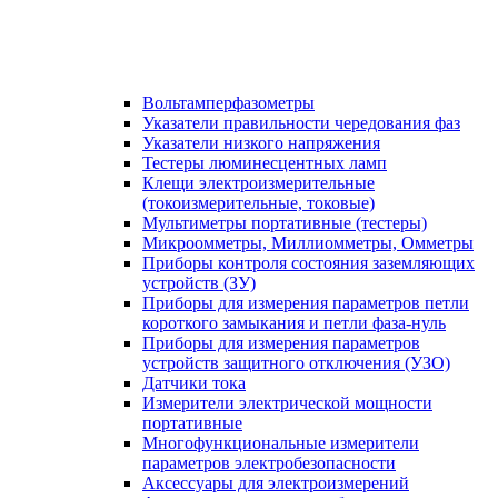
Вольтамперфазометры
Указатели правильности чередования фаз
Указатели низкого напряжения
Тестеры люминесцентных ламп
Клещи электроизмерительные
(токоизмерительные, токовые)
Мультиметры портативные (тестеры)
Микроомметры, Миллиомметры, Омметры
Приборы контроля состояния заземляющих
устройств (ЗУ)
Приборы для измерения параметров петли
короткого замыкания и петли фаза-нуль
Приборы для измерения параметров
устройств защитного отключения (УЗО)
Датчики тока
Измерители электрической мощности
портативные
Многофункциональные измерители
параметров электробезопасности
Аксессуары для электроизмерений