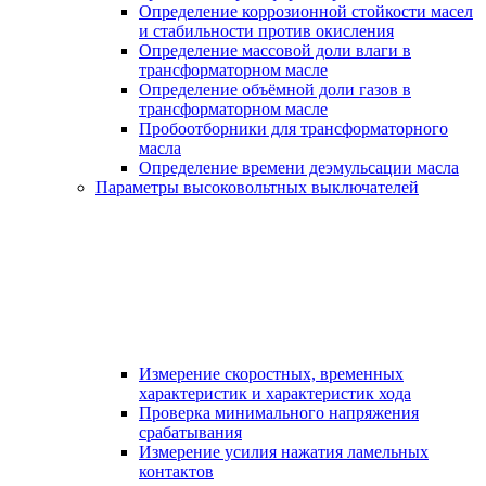
Определение коррозионной стойкости масел
и стабильности против окисления
Определение массовой доли влаги в
трансформаторном масле
Определение объёмной доли газов в
трансформаторном масле
Пробоотборники для трансформаторного
масла
Определение времени деэмульсации масла
Параметры высоковольтных выключателей
Измерение скоростных, временных
характеристик и характеристик хода
Проверка минимального напряжения
срабатывания
Измерение усилия нажатия ламельных
контактов