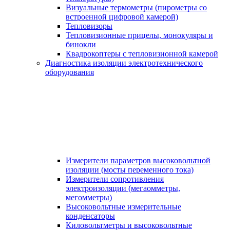
Визуальные термометры (пирометры со
встроенной цифровой камерой)
Тепловизоры
Тепловизионные прицелы, монокуляры и
бинокли
Квадрокоптеры с тепловизионной камерой
Диагностика изоляции электротехнического
оборудования
Измерители параметров высоковольтной
изоляции (мосты переменного тока)
Измерители сопротивления
электроизоляции (мегаомметры,
мегомметры)
Высоковольтные измерительные
конденсаторы
Киловольтметры и высоковольтные