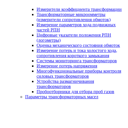
Измерители коэффициента трансформации
Трансформаторные микроомметры
(измерители сопротивления обмоток)
Измерение параметров хода подвижных
частей РПН
Цифровые указатели положения РПН
(логометры)
Оценка механического состояния обмоток
Измерение потерь и тока холостого хода,
сопротивления короткого замыкания
Системы мониторинга трансформаторов
Измерение потерь напряжения
Многофункциональные приборы контроля
силовых трансформаторов
Устройства размагничивания
трансформаторов
Пробоотборники для отбора проб газов
Параметры трансформаторных масел