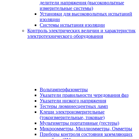
делители напряжения (высоковольтные
измерительные системы)
Установки для высоковольтных испытаний
изоляции
Системы испытания изоляции
Контроль электрических величин и характеристик
электротехнического оборудования
Вольтамперфазометры
Указатели правильности чередования фаз
Указатели низкого напряжения
Тестеры люминесцентных ламп
Клещи электроизмерительные
(токоизмерительные, токовые)
Мультиметры портативные (тестеры)
Микроомметры, Миллиомметры, Омметры
Приборы контроля состояния заземляющих