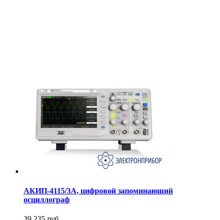
АКИП-4115/3А, цифровой запоминающий
осциллограф
39 235
руб.