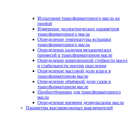
Испытания трансформаторного масла на
пробой
Измерение диэлектрических параметров
трансформаторного масла
Определение температуры вспышки
трансформаторного масла
Определение наличия механических
примесей в трансформаторном масле
Определение коррозионной стойкости масел
и стабильности против окисления
Определение массовой доли влаги в
трансформаторном масле
Определение объёмной доли газов в
трансформаторном масле
Пробоотборники для трансформаторного
масла
Определение времени деэмульсации масла
Параметры высоковольтных выключателей