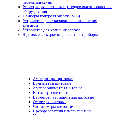
перенапряжений
Регистрация частичных разрядов высоковольтного
оборудования
Приборы контроля элегаза (SF6)
Устройства для откачивания и заполнения
элегазом
Устройства для хранения элегаза
Щитовые электроизмерительные приборы
Амперметры щитовые
Вольтметры щитовые
Ампервольтметры щитовые
Ваттметры щитовые
Варметры, ваттварметры щитовые
Омметры щитовые
Частотомеры щитовые
Преобразователи измерительные