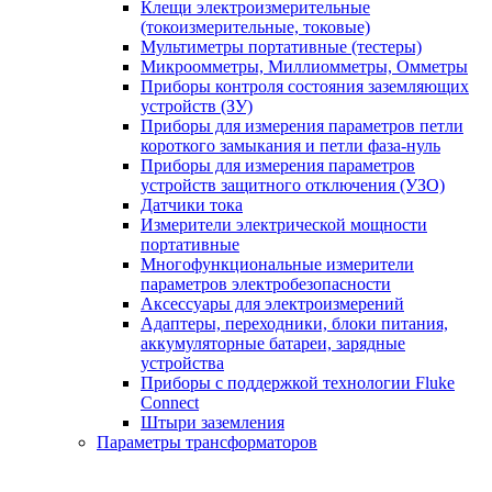
Клещи электроизмерительные
(токоизмерительные, токовые)
Мультиметры портативные (тестеры)
Микроомметры, Миллиомметры, Омметры
Приборы контроля состояния заземляющих
устройств (ЗУ)
Приборы для измерения параметров петли
короткого замыкания и петли фаза-нуль
Приборы для измерения параметров
устройств защитного отключения (УЗО)
Датчики тока
Измерители электрической мощности
портативные
Многофункциональные измерители
параметров электробезопасности
Аксессуары для электроизмерений
Адаптеры, переходники, блоки питания,
аккумуляторные батареи, зарядные
устройства
Приборы с поддержкой технологии Fluke
Connect
Штыри заземления
Параметры трансформаторов