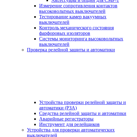
Аксессуары и опции для СМР-1
Измерение сопротивления контактов
высоковольтных выключателей
Тестирование камер вакуумных
выключателей
Контроль механического состояния
фарфоровых изоляторов
Системы мониторинга высоковольтных
выключателей
Проверка релейной защиты и автоматики
Устройства проверки релейной защиты и
автоматики (РЗА)
Средства релейной защиты и автоматики
Аварийные регистраторы
Инструмент для релейщиков
Устройства для проверки автоматических
выключателей