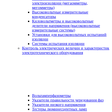
электроизоляции (мегаомметры,
мегомметры)
Высоковольтные измерительные
конденсаторы
Киловольтметры и высоковольтные
делители напряжения (высоковольтные
измерительные системы)
Установки для высоковольтных испытаний
изоляции
Системы испытания изоляции
Контроль электрических величин и характеристик
электротехнического оборудования
Вольтамперфазометры
Указатели правильности чередования фаз
Указатели низкого напряжения
Тестеры люминесцентных ламп