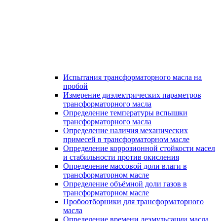
Испытания трансформаторного масла на
пробой
Измерение диэлектрических параметров
трансформаторного масла
Определение температуры вспышки
трансформаторного масла
Определение наличия механических
примесей в трансформаторном масле
Определение коррозионной стойкости масел
и стабильности против окисления
Определение массовой доли влаги в
трансформаторном масле
Определение объёмной доли газов в
трансформаторном масле
Пробоотборники для трансформаторного
масла
Определение времени деэмульсации масла