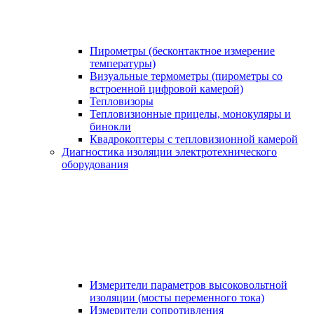
Пирометры (бесконтактное измерение
температуры)
Визуальные термометры (пирометры со
встроенной цифровой камерой)
Тепловизоры
Тепловизионные прицелы, монокуляры и
бинокли
Квадрокоптеры с тепловизионной камерой
Диагностика изоляции электротехнического
оборудования
Измерители параметров высоковольтной
изоляции (мосты переменного тока)
Измерители сопротивления