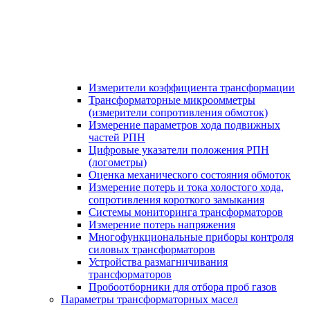
Измерители коэффициента трансформации
Трансформаторные микроомметры
(измерители сопротивления обмоток)
Измерение параметров хода подвижных
частей РПН
Цифровые указатели положения РПН
(логометры)
Оценка механического состояния обмоток
Измерение потерь и тока холостого хода,
сопротивления короткого замыкания
Системы мониторинга трансформаторов
Измерение потерь напряжения
Многофункциональные приборы контроля
силовых трансформаторов
Устройства размагничивания
трансформаторов
Пробоотборники для отбора проб газов
Параметры трансформаторных масел