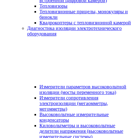
встроенной цифровой камерой)
Тепловизоры
Тепловизионные прицелы, монокуляры и
бинокли
Квадрокоптеры с тепловизионной камерой
Диагностика изоляции электротехнического
оборудования
Измерители параметров высоковольтной
изоляции (мосты переменного тока)
Измерители сопротивления
электроизоляции (мегаомметры,
мегомметры)
Высоковольтные измерительные
конденсаторы
Киловольтметры и высоковольтные
делители напряжения (высоковольтные
измерительные системы)