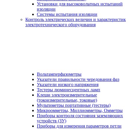
Установки для высоковольтных испытаний
изоляции
Системы испытания изоляции
Контроль электрических величин и характеристик
электротехнического оборудования
Вольтамперфазометры
Указатели правильности чередования фаз
Указатели низкого напряжения
Тестеры люминесцентных ламп
Клещи электроизмерительные
(токоизмерительные, токовые)
Мультиметры портативные (тестеры)
Микроомметры, Миллиомметры, Омметры
Приборы контроля состояния заземляющих
устройств (ЗУ)
Приборы для измерения параметров петли