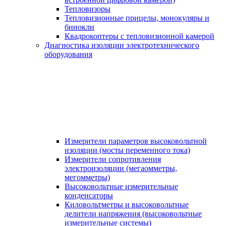
Тепловизоры
Тепловизионные прицелы, монокуляры и
бинокли
Квадрокоптеры с тепловизионной камерой
Диагностика изоляции электротехнического
оборудования
Измерители параметров высоковольтной
изоляции (мосты переменного тока)
Измерители сопротивления
электроизоляции (мегаомметры,
мегомметры)
Высоковольтные измерительные
конденсаторы
Киловольтметры и высоковольтные
делители напряжения (высоковольтные
измерительные системы)