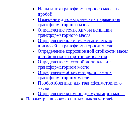
Испытания трансформаторного масла на
пробой
Измерение диэлектрических параметров
трансформаторного масла
Определение температуры вспышки
трансформаторного масла
Определение наличия механических
примесей в трансформаторном масле
Определение коррозионной стойкости масел
и стабильности против окисления
Определение массовой доли влаги в
трансформаторном масле
Определение объёмной доли газов в
трансформаторном масле
Пробоотборники для трансформаторного
масла
Определение времени деэмульсации масла
Параметры высоковольтных выключателей