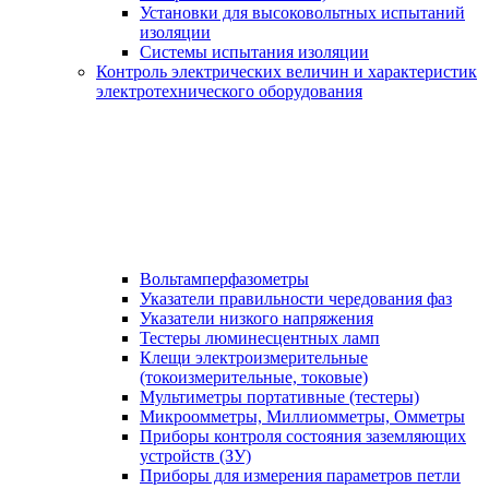
Установки для высоковольтных испытаний
изоляции
Системы испытания изоляции
Контроль электрических величин и характеристик
электротехнического оборудования
Вольтамперфазометры
Указатели правильности чередования фаз
Указатели низкого напряжения
Тестеры люминесцентных ламп
Клещи электроизмерительные
(токоизмерительные, токовые)
Мультиметры портативные (тестеры)
Микроомметры, Миллиомметры, Омметры
Приборы контроля состояния заземляющих
устройств (ЗУ)
Приборы для измерения параметров петли