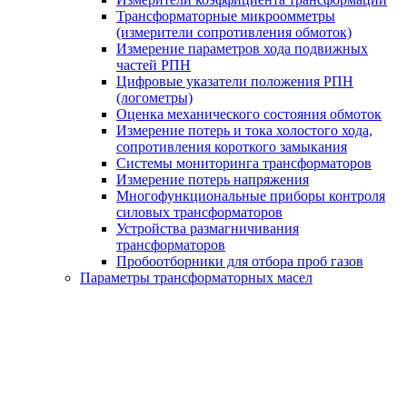
Трансформаторные микроомметры
(измерители сопротивления обмоток)
Измерение параметров хода подвижных
частей РПН
Цифровые указатели положения РПН
(логометры)
Оценка механического состояния обмоток
Измерение потерь и тока холостого хода,
сопротивления короткого замыкания
Системы мониторинга трансформаторов
Измерение потерь напряжения
Многофункциональные приборы контроля
силовых трансформаторов
Устройства размагничивания
трансформаторов
Пробоотборники для отбора проб газов
Параметры трансформаторных масел