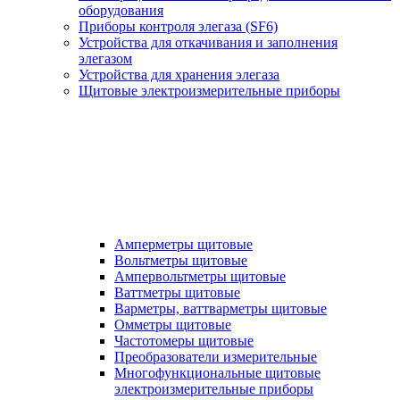
оборудования
Приборы контроля элегаза (SF6)
Устройства для откачивания и заполнения
элегазом
Устройства для хранения элегаза
Щитовые электроизмерительные приборы
Амперметры щитовые
Вольтметры щитовые
Ампервольтметры щитовые
Ваттметры щитовые
Варметры, ваттварметры щитовые
Омметры щитовые
Частотомеры щитовые
Преобразователи измерительные
Многофункциональные щитовые
электроизмерительные приборы