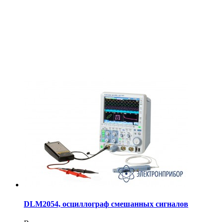
DLM2054, осциллограф смешанных сигналов