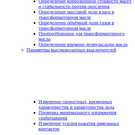
Определение коррозионной стойкости масел
и стабильности против окисления
Определение массовой доли влаги в
трансформаторном масле
Определение объёмной доли газов в
трансформаторном масле
Пробоотборники для трансформаторного
масла
Определение времени деэмульсации масла
Параметры высоковольтных выключателей
Измерение скоростных, временных
характеристик и характеристик хода
Проверка минимального напряжения
срабатывания
Измерение усилия нажатия ламельных
контактов