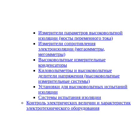
Измерители параметров высоковольтной
изоляции (мосты переменного тока)
Измерители сопротивления
электроизоляции (мегаомметры,
мегомметры)
Высоковольтные измерительные
конденсаторы
Киловольтметры и высоковольтные
делители напряжения (высоковольтные
измерительные системы)
Установки для высоковольтных испытаний
изоляции
Системы испытания изоляции
Контроль электрических величин и характеристик
электротехнического оборудования