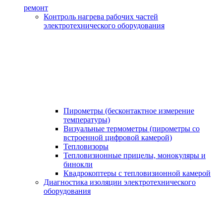
ремонт
Контроль нагрева рабочих частей
электротехнического оборудования
Пирометры (бесконтактное измерение
температуры)
Визуальные термометры (пирометры со
встроенной цифровой камерой)
Тепловизоры
Тепловизионные прицелы, монокуляры и
бинокли
Квадрокоптеры с тепловизионной камерой
Диагностика изоляции электротехнического
оборудования