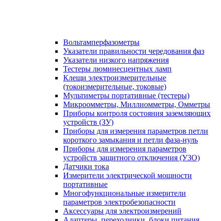
Вольтамперфазометры
Указатели правильности чередования фаз
Указатели низкого напряжения
Тестеры люминесцентных ламп
Клещи электроизмерительные
(токоизмерительные, токовые)
Мультиметры портативные (тестеры)
Микроомметры, Миллиомметры, Омметры
Приборы контроля состояния заземляющих
устройств (ЗУ)
Приборы для измерения параметров петли
короткого замыкания и петли фаза-нуль
Приборы для измерения параметров
устройств защитного отключения (УЗО)
Датчики тока
Измерители электрической мощности
портативные
Многофункциональные измерители
параметров электробезопасности
Аксессуары для электроизмерений
Адаптеры, переходники, блоки питания,