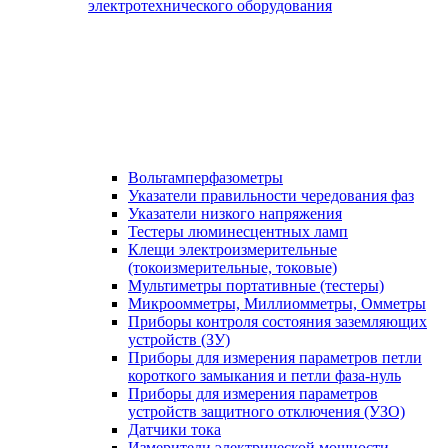
электротехнического оборудования
Вольтамперфазометры
Указатели правильности чередования фаз
Указатели низкого напряжения
Тестеры люминесцентных ламп
Клещи электроизмерительные
(токоизмерительные, токовые)
Мультиметры портативные (тестеры)
Микроомметры, Миллиомметры, Омметры
Приборы контроля состояния заземляющих
устройств (ЗУ)
Приборы для измерения параметров петли
короткого замыкания и петли фаза-нуль
Приборы для измерения параметров
устройств защитного отключения (УЗО)
Датчики тока
Измерители электрической мощности