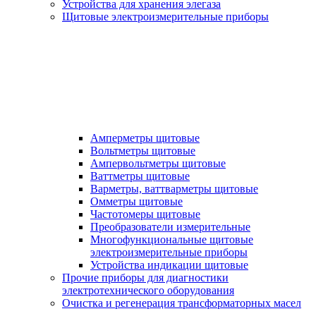
Устройства для хранения элегаза
Щитовые электроизмерительные приборы
Амперметры щитовые
Вольтметры щитовые
Ампервольтметры щитовые
Ваттметры щитовые
Варметры, ваттварметры щитовые
Омметры щитовые
Частотомеры щитовые
Преобразователи измерительные
Многофункциональные щитовые
электроизмерительные приборы
Устройства индикации щитовые
Прочие приборы для диагностики
электротехнического оборудования
Очистка и регенерация трансформаторных масел