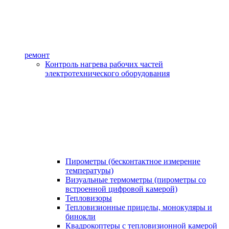
ремонт
Контроль нагрева рабочих частей
электротехнического оборудования
Пирометры (бесконтактное измерение
температуры)
Визуальные термометры (пирометры со
встроенной цифровой камерой)
Тепловизоры
Тепловизионные прицелы, монокуляры и
бинокли
Квадрокоптеры с тепловизионной камерой