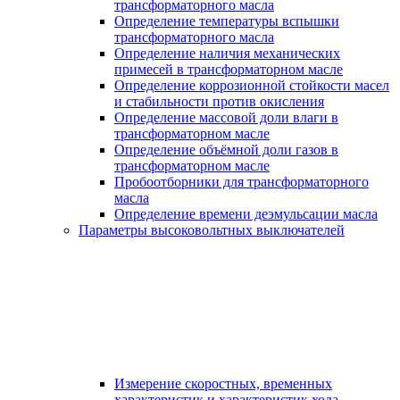
трансформаторного масла
Определение температуры вспышки
трансформаторного масла
Определение наличия механических
примесей в трансформаторном масле
Определение коррозионной стойкости масел
и стабильности против окисления
Определение массовой доли влаги в
трансформаторном масле
Определение объёмной доли газов в
трансформаторном масле
Пробоотборники для трансформаторного
масла
Определение времени деэмульсации масла
Параметры высоковольтных выключателей
Измерение скоростных, временных
характеристик и характеристик хода