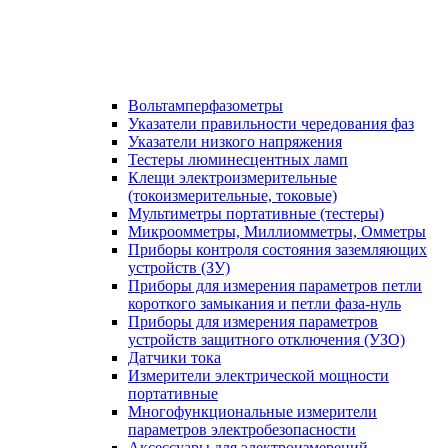
Вольтамперфазометры
Указатели правильности чередования фаз
Указатели низкого напряжения
Тестеры люминесцентных ламп
Клещи электроизмерительные
(токоизмерительные, токовые)
Мультиметры портативные (тестеры)
Микроомметры, Миллиомметры, Омметры
Приборы контроля состояния заземляющих
устройств (ЗУ)
Приборы для измерения параметров петли
короткого замыкания и петли фаза-нуль
Приборы для измерения параметров
устройств защитного отключения (УЗО)
Датчики тока
Измерители электрической мощности
портативные
Многофункциональные измерители
параметров электробезопасности
Аксессуары для электроизмерений