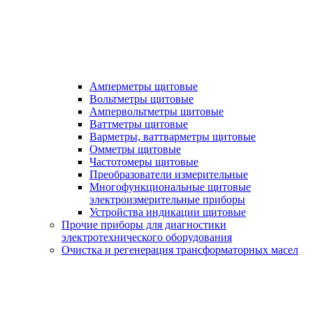
Амперметры щитовые
Вольтметры щитовые
Ампервольтметры щитовые
Ваттметры щитовые
Варметры, ваттварметры щитовые
Омметры щитовые
Частотомеры щитовые
Преобразователи измерительные
Многофункциональные щитовые
электроизмерительные приборы
Устройства индикации щитовые
Прочие приборы для диагностики
электротехнического оборудования
Очистка и регенерация трансформаторных масел