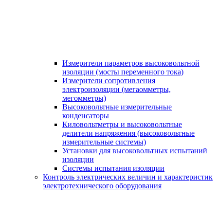
Измерители параметров высоковольтной
изоляции (мосты переменного тока)
Измерители сопротивления
электроизоляции (мегаомметры,
мегомметры)
Высоковольтные измерительные
конденсаторы
Киловольтметры и высоковольтные
делители напряжения (высоковольтные
измерительные системы)
Установки для высоковольтных испытаний
изоляции
Системы испытания изоляции
Контроль электрических величин и характеристик
электротехнического оборудования