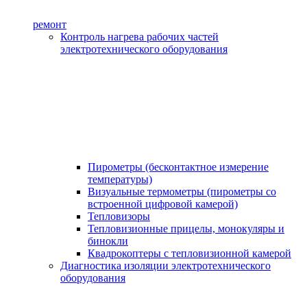
ремонт
Контроль нагрева рабочих частей
электротехнического оборудования
Пирометры (бесконтактное измерение
температуры)
Визуальные термометры (пирометры со
встроенной цифровой камерой)
Тепловизоры
Тепловизионные прицелы, монокуляры и
бинокли
Квадрокоптеры с тепловизионной камерой
Диагностика изоляции электротехнического
оборудования