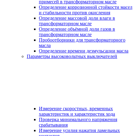
примесей в трансформаторном масле
Определение коррозионной стойкости масел
и стабильности против окисления
Определение массовой доли влаги в
трансформаторном масле
Определение объёмной доли газов в
трансформаторном масле
Пробоотборники для трансформаторного
масла
Определение времени деэмульсации масла
Параметры высоковольтных выключателей
Измерение скоростных, временных
характеристик и характеристик хода
Проверка минимального напряжения
срабатывания
Измерение усилия нажатия ламельных
контактов