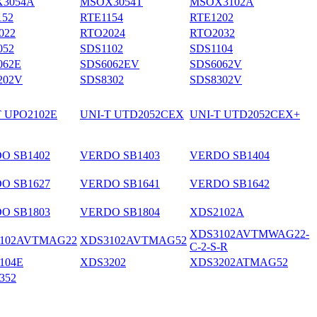
3054A
MSOX3054T
MSOX3102A
152
RTE1154
RTE1202
022
RTO2024
RTO2032
052
SDS1102
SDS1104
062E
SDS6062EV
SDS6062V
202V
SDS8302
SDS8302V
T UPO2102E
UNI-T UTD2052CEX
UNI-T UTD2052CEX+
O SB1402
VERDO SB1403
VERDO SB1404
O SB1627
VERDO SB1641
VERDO SB1642
O SB1803
VERDO SB1804
XDS2102A
XDS3102AVTMWAG22-
102AVTMAG22
XDS3102AVTMAG52
C-2-S-R
104E
XDS3202
XDS3202ATMAG52
352