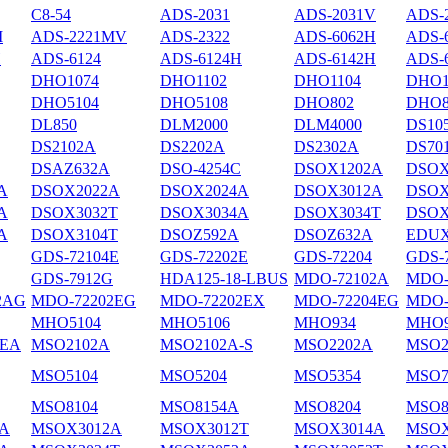
С8-54
ADS-2031
ADS-2031V
ADS-
M
ADS-2221MV
ADS-2322
ADS-6062H
ADS-
H
ADS-6124
ADS-6124H
ADS-6142H
ADS-
DHO1074
DHO1102
DHO1104
DHO1
DHO5104
DHO5108
DHO802
DHO8
DL850
DLM2000
DLM4000
DS10
DS2102А
DS2202A
DS2302A
DS70
DSAZ632A
DSO-4254C
DSOX1202A
DSOX
A
DSOX2022A
DSOX2024A
DSOX3012A
DSOX
A
DSOX3032T
DSOX3034A
DSOX3034T
DSOX
A
DSOX3104T
DSOZ592A
DSOZ632A
EDUX
GDS-72104E
GDS-72202E
GDS-72204
GDS-
GDS-7912G
HDA125-18-LBUS
MDO-72102A
MDO-
2AG
MDO-72202EG
MDO-72202EX
MDO-72204EG
MDO-
MHO5104
MHO5106
MHO934
MHO9
4EA
MSO2102A
MSO2102A-S
MSO2202A
MSO2
MSO5104
MSO5204
MSO5354
MSO7
MSO8104
MSO8154A
MSO8204
MSO8
A
MSOX3012A
MSOX3012T
MSOX3014A
MSOX