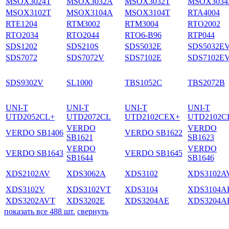
MSOX3024T
MSOX3032A
MSOX3032T
MSOX3034
MSOX3102T
MSOX3104A
MSOX3104T
RTA4004
RTE1204
RTM3002
RTM3004
RTO2002
RTO2034
RTO2044
RTO6-B96
RTP044
SDS1202
SDS210S
SDS5032E
SDS5032E
SDS7072
SDS7072V
SDS7102E
SDS7102E
SDS9302V
SL1000
TBS1052C
TBS2072B
UNI-T
UNI-T
UNI-T
UNI-T
UTD2052CL+
UTD2072CL
UTD2102CEX+
UTD2102C
VERDO
VERDO
VERDO SB1406
VERDO SB1622
SB1621
SB1623
VERDO
VERDO
VERDO SB1643
VERDO SB1645
SB1644
SB1646
XDS2102AV
XDS3062A
XDS3102
XDS3102A
XDS3102V
XDS3102VT
XDS3104
XDS3104A
XDS3202AVT
XDS3202E
XDS3204AE
XDS3204A
показать все 488 шт.
свернуть