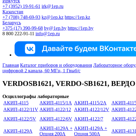
Иркутск
+7 (3952) 19-91-61
irk@1ep.ru
Казахстан
+7 (708) 748-69-93
kz@1ep.kz
https://1ep.kz
Беларусь
+375 (17) 390-99-68
by@1ep.by
https://1ep.by
8 800 222-91-11
info@1ep.ru
Главная
Каталог приборов и оборудования
Лабораторное обору
цифровой 2 канала, 60 МГц, 1 Гвыб/с
VERDOSB1621, VERDO-SB1621, ВЕРДО 
Осциллографы лабораторные
АКИП-4115
АКИП-4115/1А
АКИП-4115/2А
АКИП-4115
АКИП-4122/11V
АКИП-4122/12
АКИП-4122/12V
АКИП-4122
АКИП-4122/5V
АКИП-4122/6V
АКИП-4122/7
АКИП-4122
АКИП-4129А +
АКИП-4129А +
АКИП-4129А
АКИП-413
Опция 200А
Опция 500А