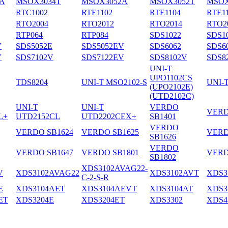
A
MSOX3034T
MSOX3052A
MSOX3052T
MSOX
RTC1002
RTE1102
RTE1104
RTE1
RTO2004
RTO2012
RTO2014
RTO2
RTP064
RTP084
SDS1022
SDS1
V
SDS5052E
SDS5052EV
SDS6062
SDS6
V
SDS7102V
SDS7122EV
SDS8102V
SDS8
UNI-T
UPO1102CS
TDS8204
UNI-T MSO2102-S
UNI-
(UPO2102E)
(UTD2102C)
UNI-T
UNI-T
VERDO
VERD
L+
UTD2152CL
UTD2202CEX+
SB1401
VERDO
VERDO SB1624
VERDO SB1625
VERD
SB1626
VERDO
VERDO SB1647
VERDO SB1801
VERD
SB1802
XDS3102AVAG22-
V
XDS3102AVAG22
XDS3102AVT
XDS3
C-2-S-R
E
XDS3104AET
XDS3104AEVT
XDS3104AT
XDS3
ET
XDS3204E
XDS3204ET
XDS3302
XDS4