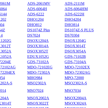
2061M
ADS-2061MV
ADS-2111M
6064
ADS-6064H
ADS-6064HM
6144
ADS-6222
ADS-6222H
202
DHO1204
DHO4204
04
DHO812
DHO814
54Z
DS1074Z Plus
DS1074Z-S PLUS
14
DS7024
DS70304
1202G
DSOX1204A
DSOX1204G
3012T
DSOX3014A
DSOX3014T
3052A
DSOX3052T
DSOX3054A
1052A
EDUX1052G
GDS-71102B
72204E
GDS-73102A
GDS-73104A
72102AG
MDO-72102EG
MDO-72102EX
72204EX
MDO-72302A
MDO-72302AG
54
MHO984
MPO-72000
202A-S
MSO2302A
MSO2302A-S
014
MSO7024
MSO7034
204A
MSOX2002A
MSOX2004A
3014T
MSOX3022T
MSOX3024A