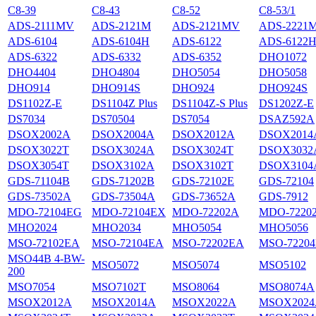
С8-39
С8-43
С8-52
С8-53/1
ADS-2111MV
ADS-2121M
ADS-2121MV
ADS-2221
ADS-6104
ADS-6104H
ADS-6122
ADS-6122
ADS-6322
ADS-6332
ADS-6352
DHO1072
DHO4404
DHO4804
DHO5054
DHO5058
DHO914
DHO914S
DHO924
DHO924S
DS1102Z-E
DS1104Z Plus
DS1104Z-S Plus
DS1202Z-E
DS7034
DS70504
DS7054
DSAZ592A
DSOX2002A
DSOX2004A
DSOX2012A
DSOX2014
DSOX3022T
DSOX3024A
DSOX3024T
DSOX3032
DSOX3054T
DSOX3102A
DSOX3102T
DSOX3104
GDS-71104B
GDS-71202B
GDS-72102E
GDS-72104
GDS-73502A
GDS-73504A
GDS-73652A
GDS-7912
MDO-72104EG
MDO-72104EX
MDO-72202A
MDO-7220
MHO2024
MHO2034
MHO5054
MHO5056
MSO-72102EA
MSO-72104EA
MSO-72202EA
MSO-7220
MSO44B 4-BW-
MSO5072
MSO5074
MSO5102
200
MSO7054
MSO7102T
MSO8064
MSO8074A
MSOX2012A
MSOX2014A
MSOX2022A
MSOX2024