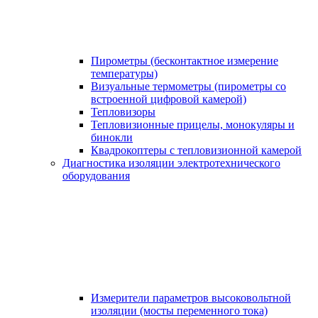
Пирометры (бесконтактное измерение
температуры)
Визуальные термометры (пирометры со
встроенной цифровой камерой)
Тепловизоры
Тепловизионные прицелы, монокуляры и
бинокли
Квадрокоптеры с тепловизионной камерой
Диагностика изоляции электротехнического
оборудования
Измерители параметров высоковольтной
изоляции (мосты переменного тока)