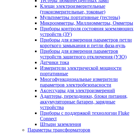
Тестеры люминесцентных ламп
Клещи электроизмерительные
(токоизмерительные, токовые)
Мультиметры портативные (тестеры)
Микроомметры, Миллиомметры, Омметры
Приборы контроля состояния заземляющих
устройств (ЗУ)
Приборы для измерения параметров петли
короткого замыкания и петли фаза-нуль
Приборы для измерения параметров
устройств защитного отключения (УЗО)
Датчики тока
Измерители электрической мощности
портативные
Многофункциональные измерители
параметров электробезопасности
Аксессуары для электроизмерений
Адаптеры, переходники, блоки питания,
аккумуляторные батареи, зарядные
устройства
Приборы с поддержкой технологии Fluke
Connect
Штыри заземления
Параметры трансформаторов