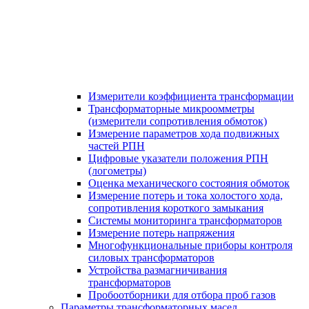
Измерители коэффициента трансформации
Трансформаторные микроомметры
(измерители сопротивления обмоток)
Измерение параметров хода подвижных
частей РПН
Цифровые указатели положения РПН
(логометры)
Оценка механического состояния обмоток
Измерение потерь и тока холостого хода,
сопротивления короткого замыкания
Системы мониторинга трансформаторов
Измерение потерь напряжения
Многофункциональные приборы контроля
силовых трансформаторов
Устройства размагничивания
трансформаторов
Пробоотборники для отбора проб газов
Параметры трансформаторных масел