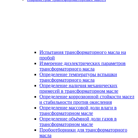
Испытания трансформаторного масла на
пробой
Измерение диэлектрических параметров
трансформаторного масла
Определение температуры вспышки
трансформаторного масла
Определение наличия механических
примесей в трансформаторном масле
Определение коррозионной стойкости масел
и стабильности против окисления
Определение массовой доли влаги в
трансформаторном масле
Определение объёмной доли газов в
трансформаторном масле
Пробоотборники для трансформаторного
масла