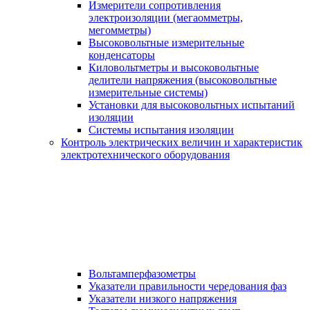
Измерители сопротивления
электроизоляции (мегаомметры,
мегомметры)
Высоковольтные измерительные
конденсаторы
Киловольтметры и высоковольтные
делители напряжения (высоковольтные
измерительные системы)
Установки для высоковольтных испытаний
изоляции
Системы испытания изоляции
Контроль электрических величин и характеристик
электротехнического оборудования
Вольтамперфазометры
Указатели правильности чередования фаз
Указатели низкого напряжения