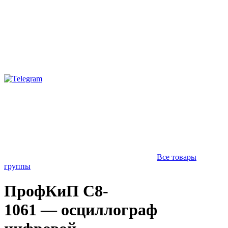
Все товары
группы
ПрофКиП С8-
1061 — осциллограф