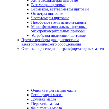
Ампервольтметры щитовые
Ваттметры щитовые
Варметры, ваттварметры щитовые
Омметры щитовые
Частотомеры щитовые
Преобразователи измерительные
Многофункциональные щитовые
электроизмерительные приборы
Устройства индикации щитовые
Прочие приборы для диагностики
электротехнического оборудования
Очистка и регенерация трансформаторных масел
Очистка и дегазация масла
Регенерация масла
Доливка масла
Перекачка масла
Фильтрация масла