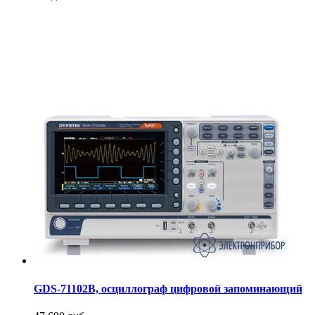
GDS-71102B, осциллограф цифровой запоминающий