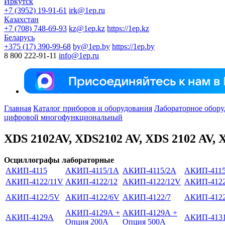
Иркутск
+7 (3952) 19-91-61
irk@1ep.ru
Казахстан
+7 (708) 748-69-93
kz@1ep.kz
https://1ep.kz
Беларусь
+375 (17) 390-99-68
by@1ep.by
https://1ep.by
8 800 222-91-11
info@1ep.ru
Главная
Каталог приборов и оборудования
Лабораторное обору
цифровой многофункциональный
XDS 2102AV, XDS2102 AV, XDS 2102 AV, 
Осциллографы лабораторные
АКИП-4115
АКИП-4115/1А
АКИП-4115/2А
АКИП-4115
АКИП-4122/11V
АКИП-4122/12
АКИП-4122/12V
АКИП-4122
АКИП-4122/5V
АКИП-4122/6V
АКИП-4122/7
АКИП-4122
АКИП-4129А +
АКИП-4129А +
АКИП-4129А
АКИП-413
Опция 200А
Опция 500А