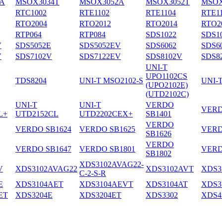
A
MSOX3034T
MSOX3052A
MSOX3052T
MSOX
RTC1002
RTE1102
RTE1104
RTE1
RTO2004
RTO2012
RTO2014
RTO2
RTP064
RTP084
SDS1022
SDS1
V
SDS5052E
SDS5052EV
SDS6062
SDS6
V
SDS7102V
SDS7122EV
SDS8102V
SDS8
UNI-T
UPO1102CS
TDS8204
UNI-T MSO2102-S
UNI-
(UPO2102E)
(UTD2102C)
UNI-T
UNI-T
VERDO
VERD
L+
UTD2152CL
UTD2202CEX+
SB1401
VERDO
VERDO SB1624
VERDO SB1625
VERD
SB1626
VERDO
VERDO SB1647
VERDO SB1801
VERD
SB1802
XDS3102AVAG22-
V
XDS3102AVAG22
XDS3102AVT
XDS3
C-2-S-R
E
XDS3104AET
XDS3104AEVT
XDS3104AT
XDS3
ET
XDS3204E
XDS3204ET
XDS3302
XDS4