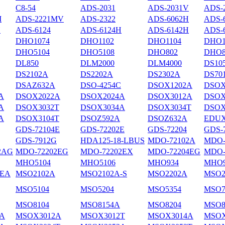
С8-54
ADS-2031
ADS-2031V
ADS-
M
ADS-2221MV
ADS-2322
ADS-6062H
ADS-
H
ADS-6124
ADS-6124H
ADS-6142H
ADS-
DHO1074
DHO1102
DHO1104
DHO1
DHO5104
DHO5108
DHO802
DHO8
DL850
DLM2000
DLM4000
DS10
DS2102А
DS2202A
DS2302A
DS70
DSAZ632A
DSO-4254C
DSOX1202A
DSOX
A
DSOX2022A
DSOX2024A
DSOX3012A
DSOX
A
DSOX3032T
DSOX3034A
DSOX3034T
DSOX
A
DSOX3104T
DSOZ592A
DSOZ632A
EDUX
GDS-72104E
GDS-72202E
GDS-72204
GDS-
GDS-7912G
HDA125-18-LBUS
MDO-72102A
MDO-
2AG
MDO-72202EG
MDO-72202EX
MDO-72204EG
MDO-
MHO5104
MHO5106
MHO934
MHO9
4EA
MSO2102A
MSO2102A-S
MSO2202A
MSO2
MSO5104
MSO5204
MSO5354
MSO7
MSO8104
MSO8154A
MSO8204
MSO8
A
MSOX3012A
MSOX3012T
MSOX3014A
MSOX