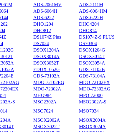
2061M
ADS-2061MV
ADS-2111M
6064
ADS-6064H
ADS-6064HM
6144
ADS-6222
ADS-6222H
202
DHO1204
DHO4204
04
DHO812
DHO814
54Z
DS1074Z Plus
DS1074Z-S PLUS
14
DS7024
DS70304
1202G
DSOX1204A
DSOX1204G
3012T
DSOX3014A
DSOX3014T
3052A
DSOX3052T
DSOX3054A
1052A
EDUX1052G
GDS-71102B
72204E
GDS-73102A
GDS-73104A
72102AG
MDO-72102EG
MDO-72102EX
72204EX
MDO-72302A
MDO-72302AG
54
MHO984
MPO-72000
202A-S
MSO2302A
MSO2302A-S
014
MSO7024
MSO7034
204A
MSOX2002A
MSOX2004A
3014T
MSOX3022T
MSOX3024A