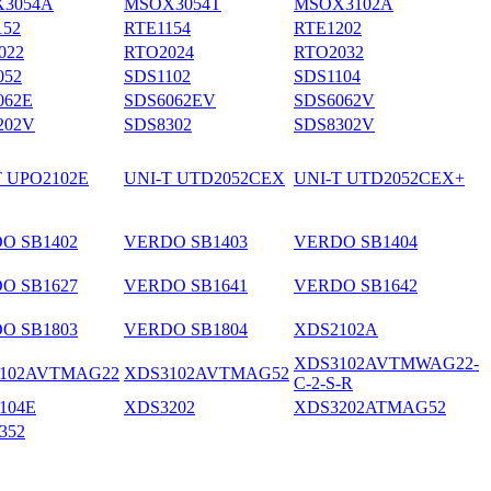
3054A
MSOX3054T
MSOX3102A
152
RTE1154
RTE1202
022
RTO2024
RTO2032
052
SDS1102
SDS1104
062E
SDS6062EV
SDS6062V
202V
SDS8302
SDS8302V
T UPO2102E
UNI-T UTD2052CEX
UNI-T UTD2052CEX+
O SB1402
VERDO SB1403
VERDO SB1404
O SB1627
VERDO SB1641
VERDO SB1642
O SB1803
VERDO SB1804
XDS2102A
XDS3102AVTMWAG22-
102AVTMAG22
XDS3102AVTMAG52
C-2-S-R
104E
XDS3202
XDS3202ATMAG52
352