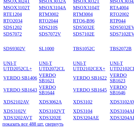
MSOX3024T
MSOX3032A
MSOX3032T
MSOX3034
MSOX3102T
MSOX3104A
MSOX3104T
RTA4004
RTE1204
RTM3002
RTM3004
RTO2002
RTO2034
RTO2044
RTO6-B96
RTP044
SDS1202
SDS210S
SDS5032E
SDS5032E
SDS7072
SDS7072V
SDS7102E
SDS7102E
SDS9302V
SL1000
TBS1052C
TBS2072B
UNI-T
UNI-T
UNI-T
UNI-T
UTD2052CL+
UTD2072CL
UTD2102CEX+
UTD2102C
VERDO
VERDO
VERDO SB1406
VERDO SB1622
SB1621
SB1623
VERDO
VERDO
VERDO SB1643
VERDO SB1645
SB1644
SB1646
XDS2102AV
XDS3062A
XDS3102
XDS3102A
XDS3102V
XDS3102VT
XDS3104
XDS3104A
XDS3202AVT
XDS3202E
XDS3204AE
XDS3204A
показать все 488 шт.
свернуть