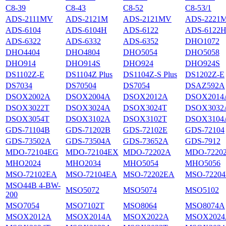
С8-39
С8-43
С8-52
С8-53/1
ADS-2111MV
ADS-2121M
ADS-2121MV
ADS-2221
ADS-6104
ADS-6104H
ADS-6122
ADS-6122
ADS-6322
ADS-6332
ADS-6352
DHO1072
DHO4404
DHO4804
DHO5054
DHO5058
DHO914
DHO914S
DHO924
DHO924S
DS1102Z-E
DS1104Z Plus
DS1104Z-S Plus
DS1202Z-E
DS7034
DS70504
DS7054
DSAZ592A
DSOX2002A
DSOX2004A
DSOX2012A
DSOX2014
DSOX3022T
DSOX3024A
DSOX3024T
DSOX3032
DSOX3054T
DSOX3102A
DSOX3102T
DSOX3104
GDS-71104B
GDS-71202B
GDS-72102E
GDS-72104
GDS-73502A
GDS-73504A
GDS-73652A
GDS-7912
MDO-72104EG
MDO-72104EX
MDO-72202A
MDO-7220
MHO2024
MHO2034
MHO5054
MHO5056
MSO-72102EA
MSO-72104EA
MSO-72202EA
MSO-7220
MSO44B 4-BW-
MSO5072
MSO5074
MSO5102
200
MSO7054
MSO7102T
MSO8064
MSO8074A
MSOX2012A
MSOX2014A
MSOX2022A
MSOX2024