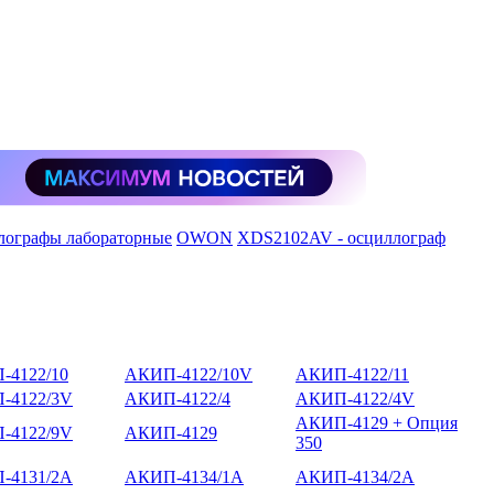
лографы лабораторные
OWON
XDS2102AV - осциллограф
-4122/10
АКИП-4122/10V
АКИП-4122/11
-4122/3V
АКИП-4122/4
АКИП-4122/4V
АКИП-4129 + Опция
-4122/9V
АКИП-4129
350
-4131/2А
АКИП-4134/1А
АКИП-4134/2А