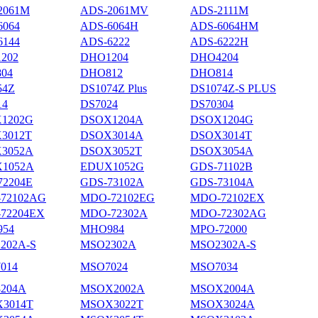
2061M
ADS-2061MV
ADS-2111M
6064
ADS-6064H
ADS-6064HM
6144
ADS-6222
ADS-6222H
202
DHO1204
DHO4204
04
DHO812
DHO814
54Z
DS1074Z Plus
DS1074Z-S PLUS
14
DS7024
DS70304
1202G
DSOX1204A
DSOX1204G
3012T
DSOX3014A
DSOX3014T
3052A
DSOX3052T
DSOX3054A
1052A
EDUX1052G
GDS-71102B
72204E
GDS-73102A
GDS-73104A
72102AG
MDO-72102EG
MDO-72102EX
72204EX
MDO-72302A
MDO-72302AG
54
MHO984
MPO-72000
202A-S
MSO2302A
MSO2302A-S
014
MSO7024
MSO7034
204A
MSOX2002A
MSOX2004A
3014T
MSOX3022T
MSOX3024A