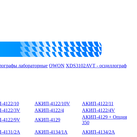
лографы лабораторные
OWON
XDS3102AVT - осциллограф
-4122/10
АКИП-4122/10V
АКИП-4122/11
-4122/3V
АКИП-4122/4
АКИП-4122/4V
АКИП-4129 + Опция
-4122/9V
АКИП-4129
350
-4131/2А
АКИП-4134/1А
АКИП-4134/2А