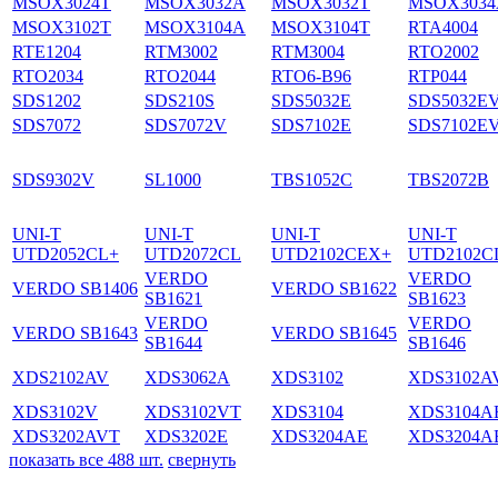
MSOX3024T
MSOX3032A
MSOX3032T
MSOX3034
MSOX3102T
MSOX3104A
MSOX3104T
RTA4004
RTE1204
RTM3002
RTM3004
RTO2002
RTO2034
RTO2044
RTO6-B96
RTP044
SDS1202
SDS210S
SDS5032E
SDS5032E
SDS7072
SDS7072V
SDS7102E
SDS7102E
SDS9302V
SL1000
TBS1052C
TBS2072B
UNI-T
UNI-T
UNI-T
UNI-T
UTD2052CL+
UTD2072CL
UTD2102CEX+
UTD2102C
VERDO
VERDO
VERDO SB1406
VERDO SB1622
SB1621
SB1623
VERDO
VERDO
VERDO SB1643
VERDO SB1645
SB1644
SB1646
XDS2102AV
XDS3062A
XDS3102
XDS3102A
XDS3102V
XDS3102VT
XDS3104
XDS3104A
XDS3202AVT
XDS3202E
XDS3204AE
XDS3204A
показать все 488 шт.
свернуть