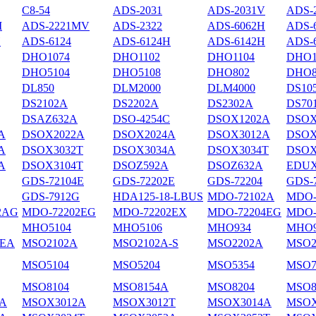
С8-54
ADS-2031
ADS-2031V
ADS-
M
ADS-2221MV
ADS-2322
ADS-6062H
ADS-
H
ADS-6124
ADS-6124H
ADS-6142H
ADS-
DHO1074
DHO1102
DHO1104
DHO1
DHO5104
DHO5108
DHO802
DHO8
DL850
DLM2000
DLM4000
DS10
DS2102А
DS2202A
DS2302A
DS70
DSAZ632A
DSO-4254C
DSOX1202A
DSOX
A
DSOX2022A
DSOX2024A
DSOX3012A
DSOX
A
DSOX3032T
DSOX3034A
DSOX3034T
DSOX
A
DSOX3104T
DSOZ592A
DSOZ632A
EDUX
GDS-72104E
GDS-72202E
GDS-72204
GDS-
GDS-7912G
HDA125-18-LBUS
MDO-72102A
MDO-
2AG
MDO-72202EG
MDO-72202EX
MDO-72204EG
MDO-
MHO5104
MHO5106
MHO934
MHO9
4EA
MSO2102A
MSO2102A-S
MSO2202A
MSO2
MSO5104
MSO5204
MSO5354
MSO7
MSO8104
MSO8154A
MSO8204
MSO8
A
MSOX3012A
MSOX3012T
MSOX3014A
MSOX