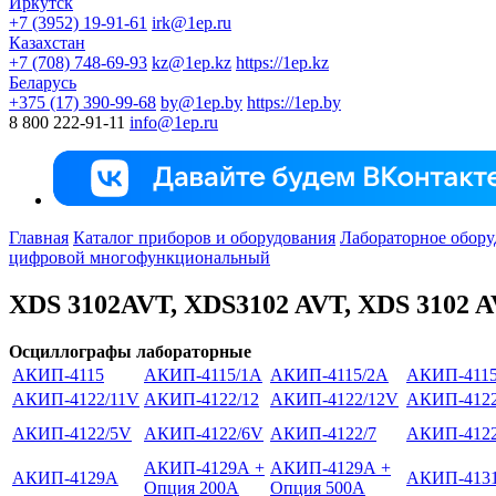
Иркутск
+7 (3952) 19-91-61
irk@1ep.ru
Казахстан
+7 (708) 748-69-93
kz@1ep.kz
https://1ep.kz
Беларусь
+375 (17) 390-99-68
by@1ep.by
https://1ep.by
8 800 222-91-11
info@1ep.ru
Главная
Каталог приборов и оборудования
Лабораторное обору
цифровой многофункциональный
XDS 3102AVT, XDS3102 AVT, XDS 3102 A
Осциллографы лабораторные
АКИП-4115
АКИП-4115/1А
АКИП-4115/2А
АКИП-4115
АКИП-4122/11V
АКИП-4122/12
АКИП-4122/12V
АКИП-4122
АКИП-4122/5V
АКИП-4122/6V
АКИП-4122/7
АКИП-4122
АКИП-4129А +
АКИП-4129А +
АКИП-4129А
АКИП-413
Опция 200А
Опция 500А