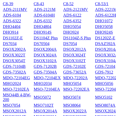
С8-39
С8-43
С8-52
С8-53/1
ADS-2111MV
ADS-2121M
ADS-2121MV
ADS-2221
ADS-6104
ADS-6104H
ADS-6122
ADS-6122
ADS-6322
ADS-6332
ADS-6352
DHO1072
DHO4404
DHO4804
DHO5054
DHO5058
DHO914
DHO914S
DHO924
DHO924S
DS1102Z-E
DS1104Z Plus
DS1104Z-S Plus
DS1202Z-E
DS7034
DS70504
DS7054
DSAZ592A
DSOX2002A
DSOX2004A
DSOX2012A
DSOX2014
DSOX3022T
DSOX3024A
DSOX3024T
DSOX3032
DSOX3054T
DSOX3102A
DSOX3102T
DSOX3104
GDS-71104B
GDS-71202B
GDS-72102E
GDS-72104
GDS-73502A
GDS-73504A
GDS-73652A
GDS-7912
MDO-72104EG
MDO-72104EX
MDO-72202A
MDO-7220
MHO2024
MHO2034
MHO5054
MHO5056
MSO-72102EA
MSO-72104EA
MSO-72202EA
MSO-7220
MSO44B 4-BW-
MSO5072
MSO5074
MSO5102
200
MSO7054
MSO7102T
MSO8064
MSO8074A
MSOX2012A
MSOX2014A
MSOX2022A
MSOX2024