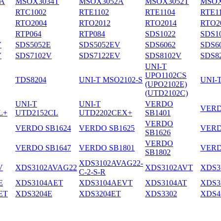
A
MSOX3034T
MSOX3052A
MSOX3052T
MSOX
RTC1002
RTE1102
RTE1104
RTE1
RTO2004
RTO2012
RTO2014
RTO2
RTP064
RTP084
SDS1022
SDS1
V
SDS5052E
SDS5052EV
SDS6062
SDS6
V
SDS7102V
SDS7122EV
SDS8102V
SDS8
UNI-T
UPO1102CS
TDS8204
UNI-T MSO2102-S
UNI-
(UPO2102E)
(UTD2102C)
UNI-T
UNI-T
VERDO
VERD
L+
UTD2152CL
UTD2202CEX+
SB1401
VERDO
VERDO SB1624
VERDO SB1625
VERD
SB1626
VERDO
VERDO SB1647
VERDO SB1801
VERD
SB1802
XDS3102AVAG22-
V
XDS3102AVAG22
XDS3102AVT
XDS3
C-2-S-R
E
XDS3104AET
XDS3104AEVT
XDS3104AT
XDS3
ET
XDS3204E
XDS3204ET
XDS3302
XDS4