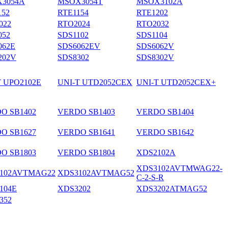
3054A
MSOX3054T
MSOX3102A
152
RTE1154
RTE1202
022
RTO2024
RTO2032
052
SDS1102
SDS1104
062E
SDS6062EV
SDS6062V
202V
SDS8302
SDS8302V
T UPO2102E
UNI-T UTD2052CEX
UNI-T UTD2052CEX+
O SB1402
VERDO SB1403
VERDO SB1404
O SB1627
VERDO SB1641
VERDO SB1642
O SB1803
VERDO SB1804
XDS2102A
XDS3102AVTMWAG22-
102AVTMAG22
XDS3102AVTMAG52
C-2-S-R
104E
XDS3202
XDS3202ATMAG52
352