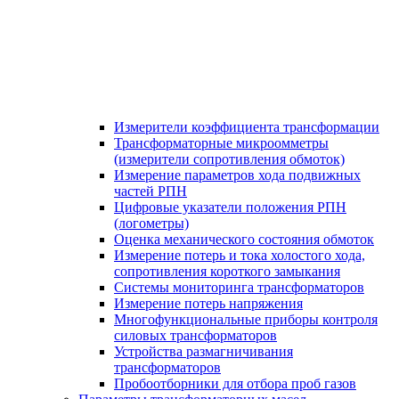
Измерители коэффициента трансформации
Трансформаторные микроомметры
(измерители сопротивления обмоток)
Измерение параметров хода подвижных
частей РПН
Цифровые указатели положения РПН
(логометры)
Оценка механического состояния обмоток
Измерение потерь и тока холостого хода,
сопротивления короткого замыкания
Системы мониторинга трансформаторов
Измерение потерь напряжения
Многофункциональные приборы контроля
силовых трансформаторов
Устройства размагничивания
трансформаторов
Пробоотборники для отбора проб газов