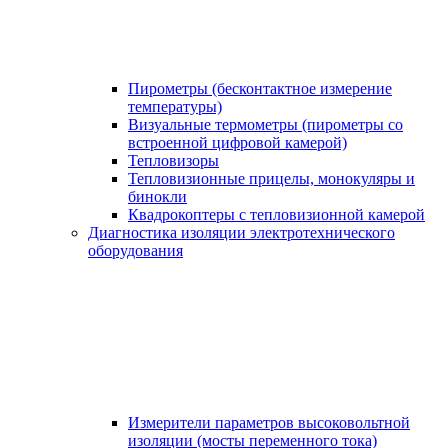
Пирометры (бесконтактное измерение
температуры)
Визуальные термометры (пирометры со
встроенной цифровой камерой)
Тепловизоры
Тепловизионные прицелы, монокуляры и
бинокли
Квадрокоптеры с тепловизионной камерой
Диагностика изоляции электротехнического
оборудования
Измерители параметров высоковольтной
изоляции (мосты переменного тока)