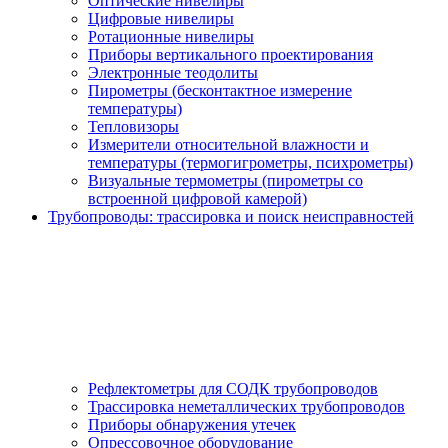
Оптические нивелиры
Цифровые нивелиры
Ротационные нивелиры
Приборы вертикального проектирования
Электронные теодолиты
Пирометры (бесконтактное измерение
температуры)
Тепловизоры
Измерители относительной влажности и
температуры (термогигрометры, психрометры)
Визуальные термометры (пирометры со
встроенной цифровой камерой)
Трубопроводы: трассировка и поиск неисправностей
Рефлектометры для СОДК трубопроводов
Трассировка неметаллических трубопроводов
Приборы обнаружения утечек
Опрессовочное оборудование