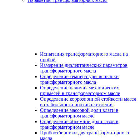
Параметры трансформаторных масел
Испытания трансформаторного масла на
пробой
Измерение диэлектрических параметров
трансформаторного масла
Определение температуры вспышки
трансформаторного масла
Определение наличия механических
примесей в трансформаторном масле
Определение коррозионной стойкости масел
и стабильности против окисления
Определение массовой доли влаги в
трансформаторном масле
Определение объёмной доли газов в
трансформаторном масле
Пробоотборники для трансформаторного
масла