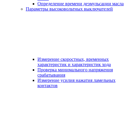
Определение времени деэмульсации масла
Параметры высоковольтных выключателей
Измерение скоростных, временных
характеристик и характеристик хода
Проверка минимального напряжения
срабатывания
Измерение усилия нажатия ламельных
контактов