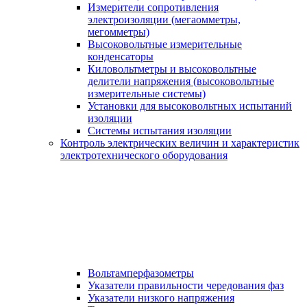
Измерители сопротивления
электроизоляции (мегаомметры,
мегомметры)
Высоковольтные измерительные
конденсаторы
Киловольтметры и высоковольтные
делители напряжения (высоковольтные
измерительные системы)
Установки для высоковольтных испытаний
изоляции
Системы испытания изоляции
Контроль электрических величин и характеристик
электротехнического оборудования
Вольтамперфазометры
Указатели правильности чередования фаз
Указатели низкого напряжения