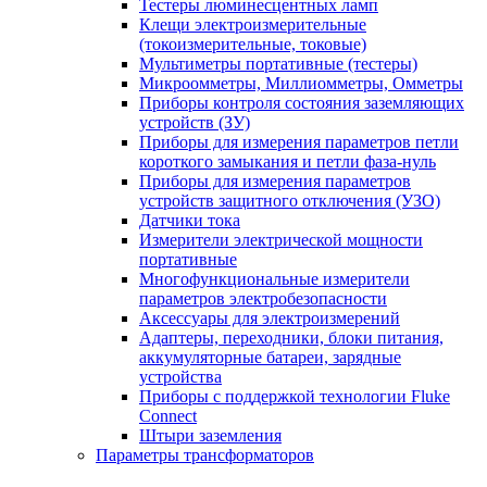
Тестеры люминесцентных ламп
Клещи электроизмерительные
(токоизмерительные, токовые)
Мультиметры портативные (тестеры)
Микроомметры, Миллиомметры, Омметры
Приборы контроля состояния заземляющих
устройств (ЗУ)
Приборы для измерения параметров петли
короткого замыкания и петли фаза-нуль
Приборы для измерения параметров
устройств защитного отключения (УЗО)
Датчики тока
Измерители электрической мощности
портативные
Многофункциональные измерители
параметров электробезопасности
Аксессуары для электроизмерений
Адаптеры, переходники, блоки питания,
аккумуляторные батареи, зарядные
устройства
Приборы с поддержкой технологии Fluke
Connect
Штыри заземления
Параметры трансформаторов