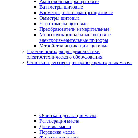
Ампервольтметры щитовые
Ваттметры щитовые
Варметры, ваттварметры щитовые
Омметры щитовые
Частотомеры щитовые
Преобразователи измерительные
Многофункциональные щитовые
электроизмерительные приборы
Устройства индикации щитовые
Прочие приборы для диагностики
электротехнического оборудования
Очистка и регенерация трансформаторных масел
Очистка и дегазация масла
Регенерация масла
Доливка масла
Перекачка масла
Фильтрация масла