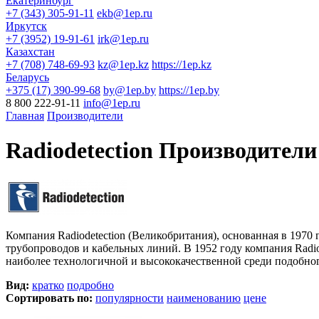
Екатеринбург
+7 (343) 305-91-11
ekb@1ep.ru
Иркутск
+7 (3952) 19-91-61
irk@1ep.ru
Казахстан
+7 (708) 748-69-93
kz@1ep.kz
https://1ep.kz
Беларусь
+375 (17) 390-99-68
by@1ep.by
https://1ep.by
8 800 222-91-11
info@1ep.ru
Главная
Производители
Radiodetection Производители
Компания Radiodetection (Великобритания), основанная в 1970
трубопроводов и кабельных линий. В 1952 году компания Radiod
наиболее технологичной и высококачественной среди подобног
Вид:
кратко
подробно
Сортировать по:
популярности
наименованию
цене