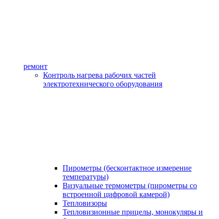
ремонт
Контроль нагрева рабочих частей
электротехнического оборудования
Пирометры (бесконтактное измерение
температуры)
Визуальные термометры (пирометры со
встроенной цифровой камерой)
Тепловизоры
Тепловизионные прицелы, монокуляры и