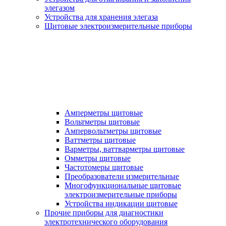
элегазом
Устройства для хранения элегаза
Щитовые электроизмерительные приборы
Амперметры щитовые
Вольтметры щитовые
Ампервольтметры щитовые
Ваттметры щитовые
Варметры, ваттварметры щитовые
Омметры щитовые
Частотомеры щитовые
Преобразователи измерительные
Многофункциональные щитовые
электроизмерительные приборы
Устройства индикации щитовые
Прочие приборы для диагностики
электротехнического оборудования