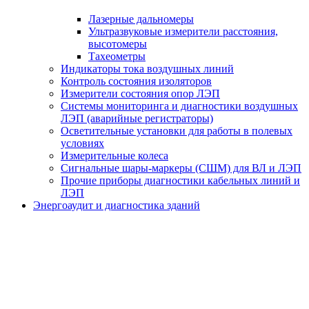
Лазерные дальномеры
Ультразвуковые измерители расстояния,
высотомеры
Тахеометры
Индикаторы тока воздушных линий
Контроль состояния изоляторов
Измерители состояния опор ЛЭП
Системы мониторинга и диагностики воздушных
ЛЭП (аварийные регистраторы)
Осветительные установки для работы в полевых
условиях
Измерительные колеса
Сигнальные шары-маркеры (СШМ) для ВЛ и ЛЭП
Прочие приборы диагностики кабельных линий и
ЛЭП
Энергоаудит и диагностика зданий