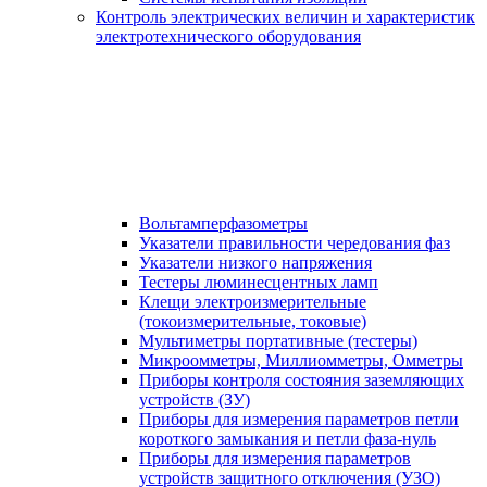
Контроль электрических величин и характеристик
электротехнического оборудования
Вольтамперфазометры
Указатели правильности чередования фаз
Указатели низкого напряжения
Тестеры люминесцентных ламп
Клещи электроизмерительные
(токоизмерительные, токовые)
Мультиметры портативные (тестеры)
Микроомметры, Миллиомметры, Омметры
Приборы контроля состояния заземляющих
устройств (ЗУ)
Приборы для измерения параметров петли
короткого замыкания и петли фаза-нуль
Приборы для измерения параметров
устройств защитного отключения (УЗО)