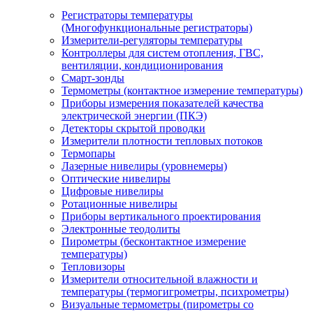
Регистраторы температуры
(Многофункциональные регистраторы)
Измерители-регуляторы температуры
Контроллеры для систем отопления, ГВС,
вентиляции, кондиционирования
Смарт-зонды
Термометры (контактное измерение температуры)
Приборы измерения показателей качества
электрической энергии (ПКЭ)
Детекторы скрытой проводки
Измерители плотности тепловых потоков
Термопары
Лазерные нивелиры (уровнемеры)
Оптические нивелиры
Цифровые нивелиры
Ротационные нивелиры
Приборы вертикального проектирования
Электронные теодолиты
Пирометры (бесконтактное измерение
температуры)
Тепловизоры
Измерители относительной влажности и
температуры (термогигрометры, психрометры)
Визуальные термометры (пирометры со