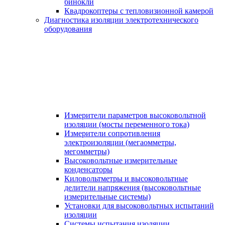
бинокли
Квадрокоптеры с тепловизионной камерой
Диагностика изоляции электротехнического
оборудования
Измерители параметров высоковольтной
изоляции (мосты переменного тока)
Измерители сопротивления
электроизоляции (мегаомметры,
мегомметры)
Высоковольтные измерительные
конденсаторы
Киловольтметры и высоковольтные
делители напряжения (высоковольтные
измерительные системы)
Установки для высоковольтных испытаний
изоляции
Системы испытания изоляции