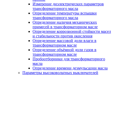
Измерение диэлектрических параметров
трансформаторного масла
Определение температуры вспышки
трансформаторного масла
Определение наличия механических
примесей в трансформаторном масле
Определение коррозионной стойкости масел
и стабильности против окисления
Определение массовой доли влаги в
трансформаторном масле
Определение объёмной доли газов в
трансформаторном масле
Пробоотборники для трансформаторного
масла
Определение времени деэмульсации масла
Параметры высоковольтных выключателей