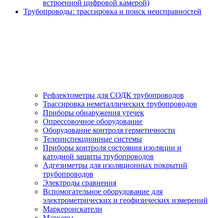
встроенной цифровой камерой)
Трубопроводы: трассировка и поиск неисправностей
Рефлектометры для СОДК трубопроводов
Трассировка неметаллических трубопроводов
Приборы обнаружения утечек
Опрессовочное оборудование
Оборудование контроля герметичности
Телеинспекционные системы
Приборы контроля состояния изоляции и
катодной защиты трубопроводов
Адгезиметры для изоляционных покрытий
трубопроводов
Электроды сравнения
Вспомогательное оборудование для
электрометрических и геофизических измерений
Маркероискатели
Маркеры