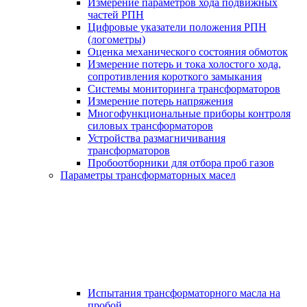
Измерение параметров хода подвижных
частей РПН
Цифровые указатели положения РПН
(логометры)
Оценка механического состояния обмоток
Измерение потерь и тока холостого хода,
сопротивления короткого замыкания
Системы мониторинга трансформаторов
Измерение потерь напряжения
Многофункциональные приборы контроля
силовых трансформаторов
Устройства размагничивания
трансформаторов
Пробоотборники для отбора проб газов
Параметры трансформаторных масел
Испытания трансформаторного масла на
пробой