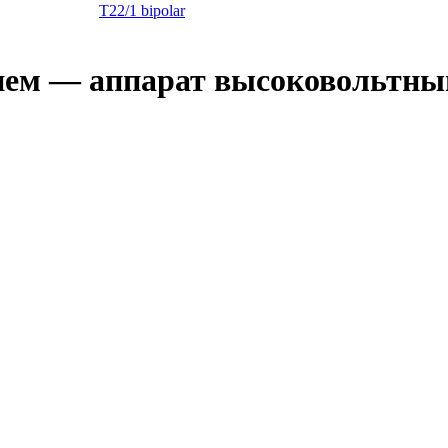
T22/1 bipolar
ием — аппарат высоковольтны