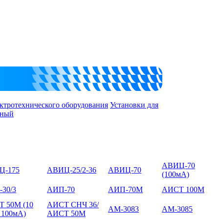
ктротехнического оборудования
Установки для
тный
АВИЦ-70
Ц-175
АВИЦ-25/2-36
АВИЦ-70
(100мА)
30/3
АИП-70
АИП-70М
АИСТ 100М
 50М (10
АИСТ СНЧ 36/
АМ-3083
АМ-3085
 100мА)
АИСТ 50М