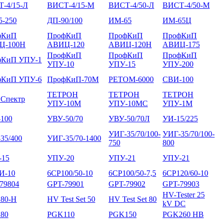
-4/15-Л
ВИСТ-4/15-М
ВИСТ-4/50-Л
ВИСТ-4/50-М
5-250
ДП-90/100
ИМ-65
ИМ-65Ц
фКиП
ПрофКиП
ПрофКиП
ПрофКиП
Ц-100Н
АВИЦ-120
АВИЦ-120Н
АВИЦ-175
ПрофКиП
ПрофКиП
ПрофКиП
фКиП УПУ-1
УПУ-10
УПУ-15
УПУ-200
фКиП УПУ-6
ПрофКиП-70М
РЕТОМ-6000
СВИ-100
ТЕТРОН
ТЕТРОН
ТЕТРОН
Спектр
УПУ-10М
УПУ-10МС
УПУ-1М
100
УВУ-50/70
УВУ-50/70Л
УИ-15/225
УИГ-35/70/100-
УИГ-35/70/100-
35/400
УИГ-35/70-1400
750
800
-15
УПУ-20
УПУ-21
УПУ-21
И-10
6CP100/50-10
6CP100/50-7,5
6CP120/60-10
79804
GPT-79901
GPT-79902
GPT-79903
HV-Tester 25
80-H
HV Test Set 50
HV Test Set 80
kV DC
80
PGK110
PGK150
PGK260 HB