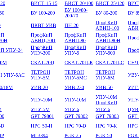
20
ВИСТ-15-15
ВИСТ-20/100
ВИСТ-25/120
ВИСТ
ВУ 100/80-
50
ВУ 100-200
ВУ 80-200
ВУ 8
200/70
ПрофКиП
Про
0
ПКВТ УИВ
ПН-20
АВИЦ-100
АВИ
иП
ПрофКиП
ПрофКиП
ПрофКиП
Про
70Н
АВИЦ-70П
АВИЦ-80
АВИЦ-80Н
ПрофКиП
ПрофКиП
ПрофКиП
П УПУ-24
Про
УПУ-300
УПУ-5
УПУ-500
70М
СКАТ-70Ц
СКАТ-70Ц-К
СКАТ-70Ц-С
СНЧ 
ТЕТРОН
ТЕТРОН
ТЕТРОН
Н УПУ-5АС
УВУ-
УПУ-5М
УПУ-5МС
УПУ-6М
0/18М
УИВ-20
УИВ-230
УИВ-50
УИГ-
УПУ-10М
УПУ-10М
УПУ-10М
УПУ
ПрофКиП
М
УПУ-5М
УПУ-6
УПУ-6
ЦУВ
00
GPT-79801
GPT-79802
GPT-79803
GPT-
-D
HPG 50-H
HPG 70-D
HPG 70-К
HPG 
HP
MI 3394
PGK 25
PGK 50
PGK 