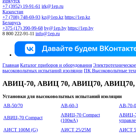
Иркутск
+7 (3952) 19-91-61
irk@1ep.ru
Казахстан
+7 (708) 748-69-93
kz@1ep.kz
https://1ep.kz
Беларусь
+375 (17) 390-99-68
by@1ep.by
https://1ep.by
8 800 222-91-11
info@1ep.ru
Главная
Каталог приборов и оборудования
Электротехническое
высоковольтных испытаний изоляции
ПК Высоковольтные тех
ABИЦ-70, АВИЦ 70, АВИЦ70, ABИЦ70, 
Установки для высоковольтных испытаний изоляции
АВ-50/70
АВ-60-3
АВ-70-
АВИЦ-70 Compact
АВИЦ-7
АВИЦ-70 Compact
(100мА)
управл
АИСТ 100М (G)
АИСТ 25/25М
АИСТ 5