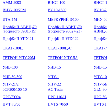
АММ-2093
ВИСТ-100
ВИСТ-1
ВИУ-100/70М
ВУ 10-1500
ВУ 10-2
ИТА-1М
МЕРКУРИЙ-3/100
МИУ-6
ПрофКиП АВИЦ-70
ПрофКиП АВИЦ-70
ПрофК
(госреестр 59681-15)
(госреестр 90627-23)
АВИЦ-
ПрофКиП УПУ-21
ПрофКиП УПУ-22
ПрофКи
СКАТ-100Ц
СКАТ-100Ц-С
СКАТ-
ТЕТРОН УПУ-20М
ТЕТРОН УПУ-5А
ТЕТРО
УИВ-100
УИВ-15
УИВ-15
УИГ-50-500
УПУ-1
УПУ-10
УПУ-21/2
УПУ-22
УПУ-5
6CP200/100-10
AC-Tester
GLC-90
GPT-79904
HPG 110-H
HPG 50
HVT-70/50
HVTS-70/50
HVTS-