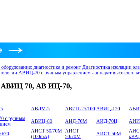
 оборудование: диагностика и ремонт
Диагностика изоляции эле
нологии
АВИЦ-70 с ручным управлением - аппарат высоковоль
ABИЦ 70, AB ИЦ-70,
05
АВДМ-5
АВИП-25/100
АВИЦ-120
АВИ
0 с ручным
АВИЦ-80
АИД-70М
АИД-70Ц
АИИ-
ением
АИСТ 50/70M
АИСТ
АИСТ
0/70
АИСТ 50М
(100mA)
50/70М
кВА,