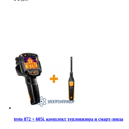
testo 872 + 605i, комплект тепловизора и смарт-зонда