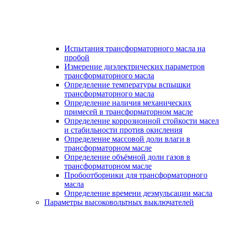
Испытания трансформаторного масла на
пробой
Измерение диэлектрических параметров
трансформаторного масла
Определение температуры вспышки
трансформаторного масла
Определение наличия механических
примесей в трансформаторном масле
Определение коррозионной стойкости масел
и стабильности против окисления
Определение массовой доли влаги в
трансформаторном масле
Определение объёмной доли газов в
трансформаторном масле
Пробоотборники для трансформаторного
масла
Определение времени деэмульсации масла
Параметры высоковольтных выключателей