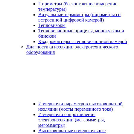
Пирометры (бесконтактное измерение
температуры)
Визуальные термометры (пирометры со
встроенной цифровой камерой)
Тепловизоры
Тепловизионные прицелы, монокуляры и
бинокли
Квадрокоптеры с тепловизионной камерой
Диагностика изоляции электротехнического
оборудования
Измерители параметров высоковольтной
изоляции (мосты переменного тока)
Измерители сопротивления
электроизоляции (мегаомметры,
мегомметры)
Высоковольтные измерительные