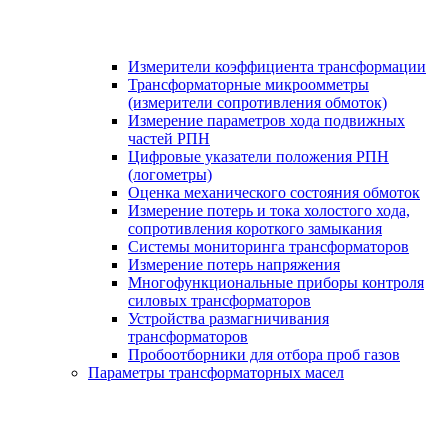
Измерители коэффициента трансформации
Трансформаторные микроомметры
(измерители сопротивления обмоток)
Измерение параметров хода подвижных
частей РПН
Цифровые указатели положения РПН
(логометры)
Оценка механического состояния обмоток
Измерение потерь и тока холостого хода,
сопротивления короткого замыкания
Системы мониторинга трансформаторов
Измерение потерь напряжения
Многофункциональные приборы контроля
силовых трансформаторов
Устройства размагничивания
трансформаторов
Пробоотборники для отбора проб газов
Параметры трансформаторных масел