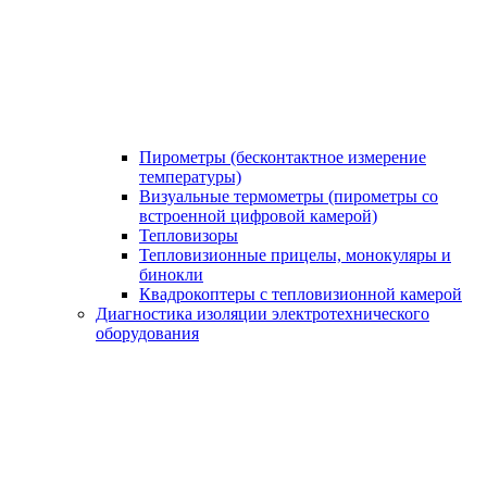
Пирометры (бесконтактное измерение
температуры)
Визуальные термометры (пирометры со
встроенной цифровой камерой)
Тепловизоры
Тепловизионные прицелы, монокуляры и
бинокли
Квадрокоптеры с тепловизионной камерой
Диагностика изоляции электротехнического
оборудования