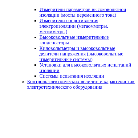
Измерители параметров высоковольтной
изоляции (мосты переменного тока)
Измерители сопротивления
электроизоляции (мегаомметры,
мегомметры)
Высоковольтные измерительные
конденсаторы
Киловольтметры и высоковольтные
делители напряжения (высоковольтные
измерительные системы)
Установки для высоковольтных испытаний
изоляции
Системы испытания изоляции
Контроль электрических величин и характеристик
электротехнического оборудования