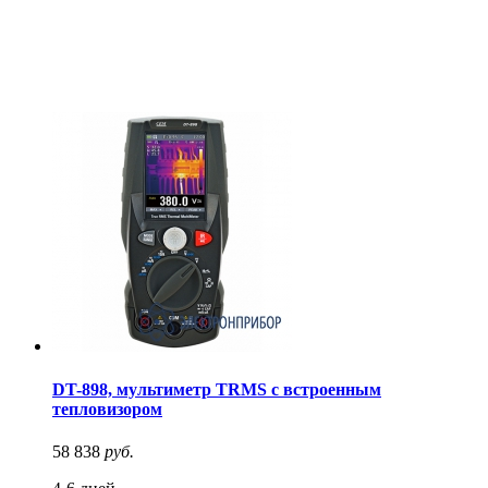
DT-898, мультиметр TRMS с встроенным
тепловизором
58 838
руб.