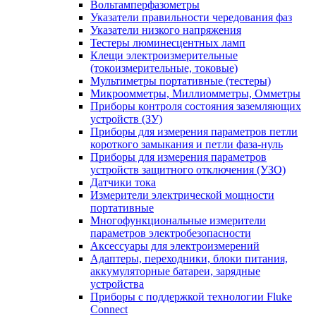
Вольтамперфазометры
Указатели правильности чередования фаз
Указатели низкого напряжения
Тестеры люминесцентных ламп
Клещи электроизмерительные
(токоизмерительные, токовые)
Мультиметры портативные (тестеры)
Микроомметры, Миллиомметры, Омметры
Приборы контроля состояния заземляющих
устройств (ЗУ)
Приборы для измерения параметров петли
короткого замыкания и петли фаза-нуль
Приборы для измерения параметров
устройств защитного отключения (УЗО)
Датчики тока
Измерители электрической мощности
портативные
Многофункциональные измерители
параметров электробезопасности
Аксессуары для электроизмерений
Адаптеры, переходники, блоки питания,
аккумуляторные батареи, зарядные
устройства
Приборы с поддержкой технологии Fluke
Connect