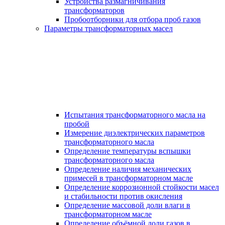
Устройства размагничивания
трансформаторов
Пробоотборники для отбора проб газов
Параметры трансформаторных масел
Испытания трансформаторного масла на
пробой
Измерение диэлектрических параметров
трансформаторного масла
Определение температуры вспышки
трансформаторного масла
Определение наличия механических
примесей в трансформаторном масле
Определение коррозионной стойкости масел
и стабильности против окисления
Определение массовой доли влаги в
трансформаторном масле
Определение объёмной доли газов в