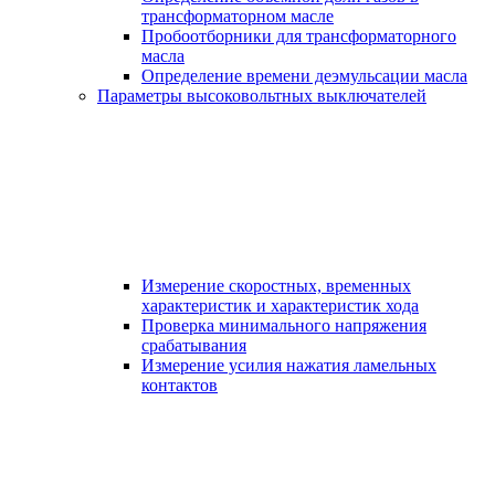
трансформаторном масле
Пробоотборники для трансформаторного
масла
Определение времени деэмульсации масла
Параметры высоковольтных выключателей
Измерение скоростных, временных
характеристик и характеристик хода
Проверка минимального напряжения
срабатывания
Измерение усилия нажатия ламельных
контактов