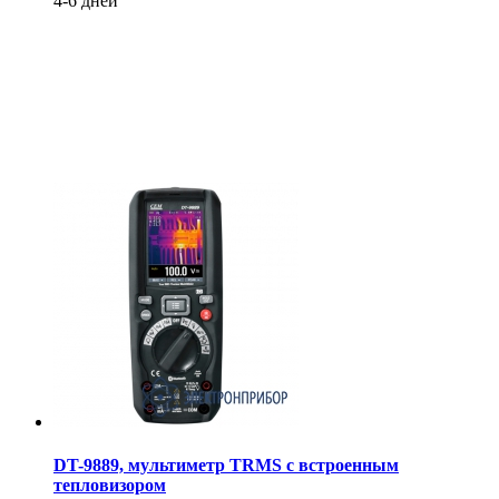
4-6 дней
DT-9889, мультиметр TRMS с встроенным
тепловизором