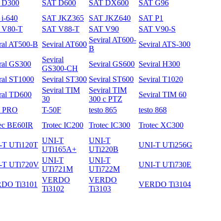
 D300
SAT D600
SAT DX600
SAT G96
i-640
SAT JKZ365
SAT JKZ640
SAT P1
 V80-T
SAT V88-T
SAT V90
SAT V90-S
Seviral AT600-
ral AT500-B
Seviral AT600
Seviral ATS-300
B
Seviral
ral GS300
Seviral GS600
Seviral H300
GS300-CH
ral ST1000
Seviral ST300
Seviral ST600
Seviral T1020
Seviral TIM
Seviral TIM
ral TD600
Seviral TIM 60
30
300 с PTZ
3 PRO
T-50F
testo 865
testo 868
ec BE60IR
Trotec IC200
Trotec IC300
Trotec XC300
UNI-T
UNI-T
-T UTi120T
UNI-T UTi256G
UTi165A+
UTi220B
UNI-T
UNI-T
-T UTi720V
UNI-T UTi730E
UTi721M
UTi722M
VERDO
VERDO
DO Ti3101
VERDO Ti3104
Ti3102
Ti3103