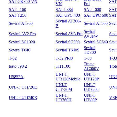
SAT CK350-VN
SAT
VN
Pro
SAT i-160
SAT i-384
SAT i-600
SAT 
SAT T256
SAT UPC 400
SAT UPC 600
SAT
Seviral AT300-
Seviral AT300
Seviral AT500
Sevi
B
Seviral
Seviral AV2 Pro
Seviral AV3 Pro
Sevi
AV3FW
Seviral SC1020
Seviral SC300
Seviral SC640
Sevi
Seviral
Seviral T640
Seviral T640S
Sevi
TD300
T-32
T-32 PRO
T-33
T-3
Trotec
testo 890-2
THT100
Trot
AC060V
UNI-T
UNI-T
U5857A
UNI
UTi120Mobile
UTi120P
UNI-T
UNI-T
UNI-T UTi720E
UNI
UTi720M
UTi720T
UNI-T
UNI-T
UNI-T UTi740X
VER
UTi760H
UTi80P