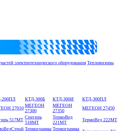
 частей электротехнического оборудования
Тепловизоры
-200ПЛ
КТД-300Б
КТД-300И
КТД-300ПЛ
МЕГЕОН
МЕГЕОН
ЕОН 27010
МЕГЕОН 27450
27300
27350
Снегирь
ТермоВед
гирь 517МТ
ТермоВед 222МТ
518МТ
221МТ
моВедСтрой
Термограмма
Термограмма