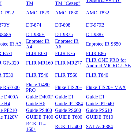
Термограмма ТС
М
ТМ
ТМ "Север"
 T822
AMO T829
AMO T830
AMO T832
870Y
DT-874
DT-898
DT-979B
9868S
DT-986H
DT-9875
DT-9887
Enprotec IR
Enprotec IR
otec IR A3+
Enprotec IR S650
A4
A6
R E5xt
FLIR E6xt
FLIR E76
FLIR E86
FLIR ONE PRO for
R GFх320
FLIR MR160
FLIR MR277
Android MICRO-USB
R T530
FLIR T540
FLIR T560
FLIR T840
Fluke Ti480
ke RSE600
Fluke TIS20+
Fluke TIS20+ MAX
PRO
de D400A
Guide D400F
Guide E1
Guide E1+
de H4
Guide H6
Guide IPT384
Guide IPT640
de PF210
Guide PS400
Guide PS600
Guide PS610
de T120V
GUIDE T400
GUIDE T600
GUIDE T610
RGK TL-
RGK TL-400
SAT ACP384
160+