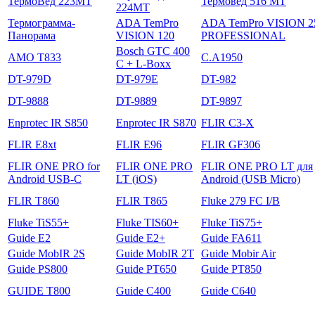
ТермоВед 223МТ
Термовед 516 МТ
224МТ
Термограмма-
ADA TemPro
ADA TemPro VISION 2
Панорама
VISION 120
PROFESSIONAL
Bosch GTC 400
AMO T833
C.A1950
C + L-Boxx
DT-979D
DT-979E
DT-982
DT-9888
DT-9889
DT-9897
Enprotec IR S850
Enprotec IR S870
FLIR C3-X
FLIR E8xt
FLIR E96
FLIR GF306
FLIR ONE PRO for
FLIR ONE PRO
FLIR ONE PRO LT для
Android USB-C
LT (iOS)
Android (USB Micro)
FLIR T860
FLIR T865
Fluke 279 FC I/B
Fluke TiS55+
Fluke TIS60+
Fluke TiS75+
Guide E2
Guide E2+
Guide FA611
Guide MobIR 2S
Guide MobIR 2T
Guide Mobir Air
Guide PS800
Guide PT650
Guide PT850
GUIDE T800
Guide С400
Guide С640