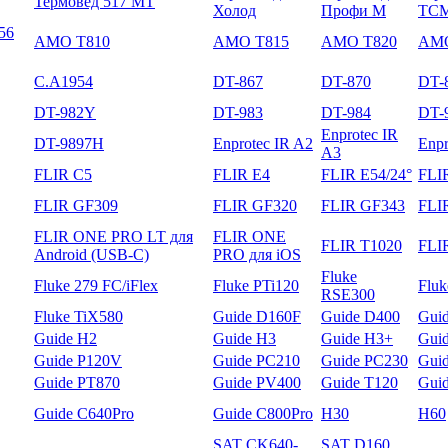
Термовед 517 МТ
Холод
Профи М
ТС
56
AMO T810
AMO T815
AMO T820
AMO
C.A1954
DT-867
DT-870
DT-
DT-982Y
DT-983
DT-984
DT-
Enprotec IR
DT-9897H
Enprotec IR A2
Enpr
A3
FLIR C5
FLIR E4
FLIR E54/24°
FLI
FLIR GF309
FLIR GF320
FLIR GF343
FLI
FLIR ONE PRO LT для
FLIR ONE
FLIR T1020
FLI
Android (USB-C)
PRO для iOS
Fluke
Fluke 279 FC/iFlex
Fluke PTi120
Flu
RSE300
Fluke TiX580
Guide D160F
Guide D400
Gui
Guide H2
Guide H3
Guide H3+
Gui
Guide P120V
Guide PC210
Guide PC230
Gui
Guide PT870
Guide PV400
Guide T120
Gui
Guide С640Pro
Guide С800Pro
H30
H60
SAT CK640-
SAT D160