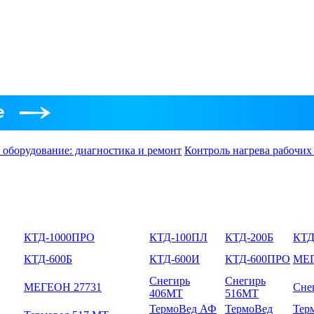
 оборудование: диагностика и ремонт
Контроль нагрева рабочих
КТД-1000ПРО
КТД-100ПЛ
КТД-200Б
КТД
КТД-600Б
КТД-600И
КТД-600ПРО
МЕГ
Снегирь
Снегирь
МЕГЕОН 27731
Сне
406МТ
516МТ
ТермоВед АФ
ТермоВед
Тер