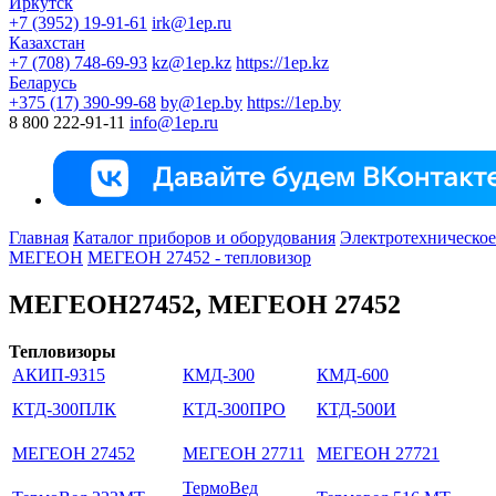
Иркутск
+7 (3952) 19-91-61
irk@1ep.ru
Казахстан
+7 (708) 748-69-93
kz@1ep.kz
https://1ep.kz
Беларусь
+375 (17) 390-99-68
by@1ep.by
https://1ep.by
8 800 222-91-11
info@1ep.ru
Главная
Каталог приборов и оборудования
Электротехническое
МЕГЕОН
МЕГЕОН 27452 - тепловизор
МЕГЕОН27452, МЕГЕОН 27452
Тепловизоры
АКИП-9315
КМД-300
КМД-600
КТД-300ПЛК
КТД-300ПРО
КТД-500И
МЕГЕОН 27452
МЕГЕОН 27711
МЕГЕОН 27721
ТермоВед