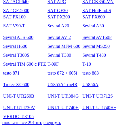
SAT ACP640
SAT APC
SAT CK350-VN
SAT GF-5000
SAT GF30
SAT HotFind-S
SAT PX100
SAT PX300
SAT PX600
SAT V90-T
Seviral A20
Seviral A30
Seviral ATS-600
Seviral AV-2
Seviral AV160F
Seviral H600
Seviral MFM-600
Seviral MS250
Seviral T300S
Seviral T380
Seviral T480
Seviral TIM 600 с PTZ
T-09F
T-10
testo 871
testo 872 + 605i
testo 883
Trotec XC600
U5855A TrueIR
U5856A
UNI-T UTi260B
UNI-T UTi384G
UNI-T UTi712S
UNI-T UTI730V
UNI-T UTi740H
UNI-T UTi740H+
VERDO Ti3105
показать все 291 шт.
свернуть