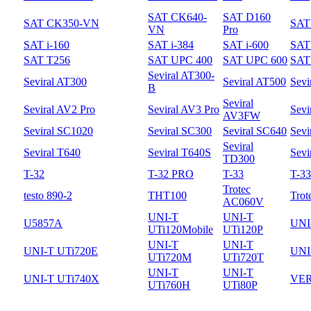
SAT CK640-
SAT D160
SAT CK350-VN
SAT
VN
Pro
SAT i-160
SAT i-384
SAT i-600
SAT 
SAT T256
SAT UPC 400
SAT UPC 600
SAT
Seviral AT300-
Seviral AT300
Seviral AT500
Sevi
B
Seviral
Seviral AV2 Pro
Seviral AV3 Pro
Sevi
AV3FW
Seviral SC1020
Seviral SC300
Seviral SC640
Sevi
Seviral
Seviral T640
Seviral T640S
Sevi
TD300
T-32
T-32 PRO
T-33
T-3
Trotec
testo 890-2
THT100
Trot
AC060V
UNI-T
UNI-T
U5857A
UNI
UTi120Mobile
UTi120P
UNI-T
UNI-T
UNI-T UTi720E
UNI
UTi720M
UTi720T
UNI-T
UNI-T
UNI-T UTi740X
VER
UTi760H
UTi80P