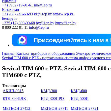
Иркутск
+7 (3952) 19-91-61
irk@1ep.ru
Казахстан
+7 (708) 748-69-93
kz@1ep.kz
https://1ep.kz
Беларусь
+375 (17) 390-99-68
by@1ep.by
https://1ep.by
8 800 222-91-11
info@1ep.ru
Главная
Каталог приборов и оборудования
Электротехническое
Seviral TIM 600 с PTZ - портативная система инфракрасного 
Seviral TIM 600 с PTZ, Seviral TIM-600 
TIM600 с PTZ,
Тепловизоры
АКИП-9315
КМД-300
КМД-600
КТД-300ПЛК
КТД-300ПРО
КТД-500И
МЕГЕОН 27452
МЕГЕОН 27711
МЕГЕОН 27721