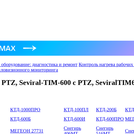
 оборудование: диагностика и ремонт
Контроль нагрева рабочих
тепловизионного мониторинга
с PTZ, Seviral-TIM-600 с PTZ, SeviralTIM
КТД-1000ПРО
КТД-100ПЛ
КТД-200Б
КТД
КТД-600Б
КТД-600И
КТД-600ПРО
МЕГ
Снегирь
Снегирь
МЕГЕОН 27731
Сне
406МТ
516МТ