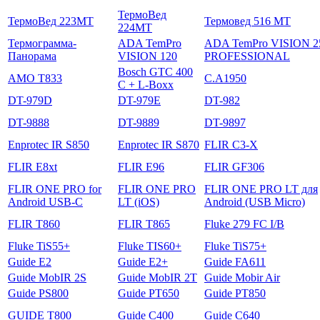
ТермоВед
ТермоВед 223МТ
Термовед 516 МТ
224МТ
Термограмма-
ADA TemPro
ADA TemPro VISION 2
Панорама
VISION 120
PROFESSIONAL
Bosch GTC 400
AMO T833
C.A1950
C + L-Boxx
DT-979D
DT-979E
DT-982
DT-9888
DT-9889
DT-9897
Enprotec IR S850
Enprotec IR S870
FLIR C3-X
FLIR E8xt
FLIR E96
FLIR GF306
FLIR ONE PRO for
FLIR ONE PRO
FLIR ONE PRO LT для
Android USB-C
LT (iOS)
Android (USB Micro)
FLIR T860
FLIR T865
Fluke 279 FC I/B
Fluke TiS55+
Fluke TIS60+
Fluke TiS75+
Guide E2
Guide E2+
Guide FA611
Guide MobIR 2S
Guide MobIR 2T
Guide Mobir Air
Guide PS800
Guide PT650
Guide PT850
GUIDE T800
Guide С400
Guide С640