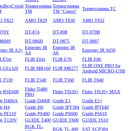
моВедСтрой
Термограмма
Термограмма
Термограмма ТС
М
ТМ
ТМ "Север"
 T822
AMO T829
AMO T830
AMO T832
870Y
DT-874
DT-898
DT-979B
9868S
DT-986H
DT-9875
DT-9887
Enprotec IR
Enprotec IR
otec IR A3+
Enprotec IR S650
A4
A6
R E5xt
FLIR E6xt
FLIR E76
FLIR E86
FLIR ONE PRO for
R GFх320
FLIR MR160
FLIR MR277
Android MICRO-USB
R T530
FLIR T540
FLIR T560
FLIR T840
Fluke Ti480
ke RSE600
Fluke TIS20+
Fluke TIS20+ MAX
PRO
de D400A
Guide D400F
Guide E1
Guide E1+
de H4
Guide H6
Guide IPT384
Guide IPT640
de PF210
Guide PS400
Guide PS600
Guide PS610
de T120V
GUIDE T400
GUIDE T600
GUIDE T610
RGK TL-
RGK TL-400
SAT ACP384