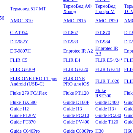
ТермоВед АФ
ТермоВед
Тер
Термовед 517 МТ
Холод
Профи М
ТС
56
AMO T810
AMO T815
AMO T820
AMO
C.A1954
DT-867
DT-870
DT-
DT-982Y
DT-983
DT-984
DT-
Enprotec IR
DT-9897H
Enprotec IR A2
Enpr
A3
FLIR C5
FLIR E4
FLIR E54/24°
FLI
FLIR GF309
FLIR GF320
FLIR GF343
FLI
FLIR ONE PRO LT для
FLIR ONE
FLIR T1020
FLI
Android (USB-C)
PRO для iOS
Fluke
Fluke 279 FC/iFlex
Fluke PTi120
Flu
RSE300
Fluke TiX580
Guide D160F
Guide D400
Gui
Guide H2
Guide H3
Guide H3+
Gui
Guide P120V
Guide PC210
Guide PC230
Gui
Guide PT870
Guide PV400
Guide T120
Gui
Guide С640Pro
Guide С800Pro
H30
H60