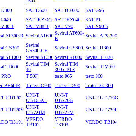
160+
 D300
SAT D600
SAT DX600
SAT G96
i-640
SAT JKZ365
SAT JKZ640
SAT P1
 V80-T
SAT V88-T
SAT V90
SAT V90-S
Seviral AT600-
ral AT500-B
Seviral AT600
Seviral ATS-300
B
Seviral
ral GS300
Seviral GS600
Seviral H300
GS300-CH
ral ST1000
Seviral ST300
Seviral ST600
Seviral T1020
Seviral TIM
Seviral TIM
ral TD600
Seviral TIM 60
30
300 с PTZ
3 PRO
T-50F
testo 865
testo 868
ec BE60IR
Trotec IC200
Trotec IC300
Trotec XC300
UNI-T
UNI-T
-T UTi120T
UNI-T UTi256G
UTi165A+
UTi220B
UNI-T
UNI-T
-T UTi720V
UNI-T UTi730E
UTi721M
UTi722M
VERDO
VERDO
DO Ti3101
VERDO Ti3104
Ti3102
Ti3103