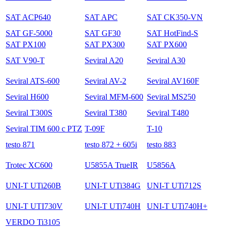
SAT ACP640
SAT APC
SAT CK350-VN
SAT GF-5000
SAT GF30
SAT HotFind-S
SAT PX100
SAT PX300
SAT PX600
SAT V90-T
Seviral A20
Seviral A30
Seviral ATS-600
Seviral AV-2
Seviral AV160F
Seviral H600
Seviral MFM-600
Seviral MS250
Seviral T300S
Seviral T380
Seviral T480
Seviral TIM 600 с PTZ
T-09F
T-10
testo 871
testo 872 + 605i
testo 883
Trotec XC600
U5855A TrueIR
U5856A
UNI-T UTi260B
UNI-T UTi384G
UNI-T UTi712S
UNI-T UTI730V
UNI-T UTi740H
UNI-T UTi740H+
VERDO Ti3105