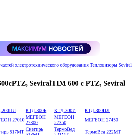
 частей электротехнического оборудования
Тепловизоры
Seviral
600сPTZ, SeviralTIM 600 с PTZ, Seviral
-200ПЛ
КТД-300Б
КТД-300И
КТД-300ПЛ
МЕГЕОН
МЕГЕОН
ЕОН 27010
МЕГЕОН 27450
27300
27350
Снегирь
ТермоВед
гирь 517МТ
ТермоВед 222МТ
518МТ
221МТ