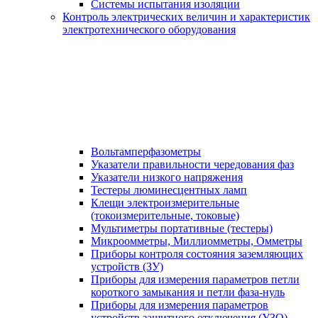
Системы испытания изоляции
Контроль электрических величин и характеристик
электротехнического оборудования
Вольтамперфазометры
Указатели правильности чередования фаз
Указатели низкого напряжения
Тестеры люминесцентных ламп
Клещи электроизмерительные
(токоизмерительные, токовые)
Мультиметры портативные (тестеры)
Микроомметры, Миллиомметры, Омметры
Приборы контроля состояния заземляющих
устройств (ЗУ)
Приборы для измерения параметров петли
короткого замыкания и петли фаза-нуль
Приборы для измерения параметров
устройств защитного отключения (УЗО)