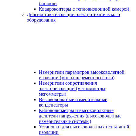
бинокли
Квадрокоптеры с тепловизионной камерой
Диагностика изоляции электротехнического
оборудования
Измерители параметров высоковольтной
изоляции (мосты переменного тока)
Измерители сопротивления
электроизоляции (мегаомметры,
мегомметры)
Высоковольтные измерительные
конденсаторы
Киловольтметры и высоковольтные
делители напряжения (высоковольтные
измерительные системы)
Установки для высоковольтных испытаний
изоляции