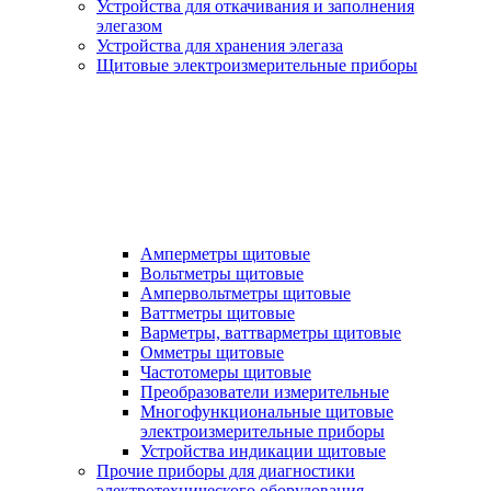
Устройства для откачивания и заполнения
элегазом
Устройства для хранения элегаза
Щитовые электроизмерительные приборы
Амперметры щитовые
Вольтметры щитовые
Ампервольтметры щитовые
Ваттметры щитовые
Варметры, ваттварметры щитовые
Омметры щитовые
Частотомеры щитовые
Преобразователи измерительные
Многофункциональные щитовые
электроизмерительные приборы
Устройства индикации щитовые
Прочие приборы для диагностики
электротехнического оборудования