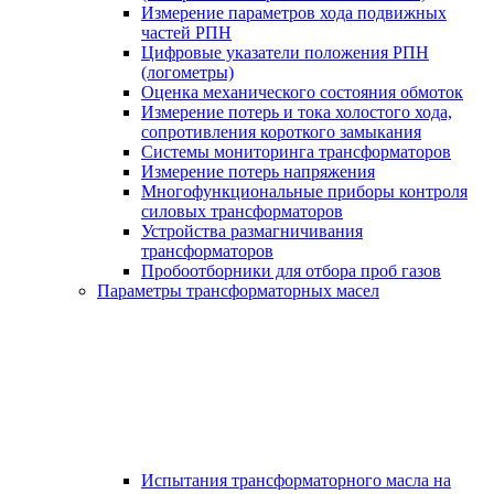
Измерение параметров хода подвижных
частей РПН
Цифровые указатели положения РПН
(логометры)
Оценка механического состояния обмоток
Измерение потерь и тока холостого хода,
сопротивления короткого замыкания
Системы мониторинга трансформаторов
Измерение потерь напряжения
Многофункциональные приборы контроля
силовых трансформаторов
Устройства размагничивания
трансформаторов
Пробоотборники для отбора проб газов
Параметры трансформаторных масел
Испытания трансформаторного масла на