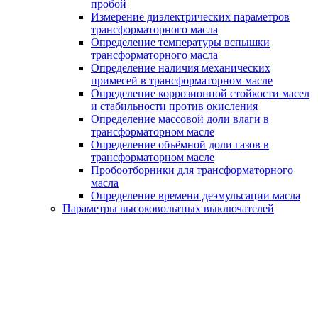
пробой
Измерение диэлектрических параметров
трансформаторного масла
Определение температуры вспышки
трансформаторного масла
Определение наличия механических
примесей в трансформаторном масле
Определение коррозионной стойкости масел
и стабильности против окисления
Определение массовой доли влаги в
трансформаторном масле
Определение объёмной доли газов в
трансформаторном масле
Пробоотборники для трансформаторного
масла
Определение времени деэмульсации масла
Параметры высоковольтных выключателей