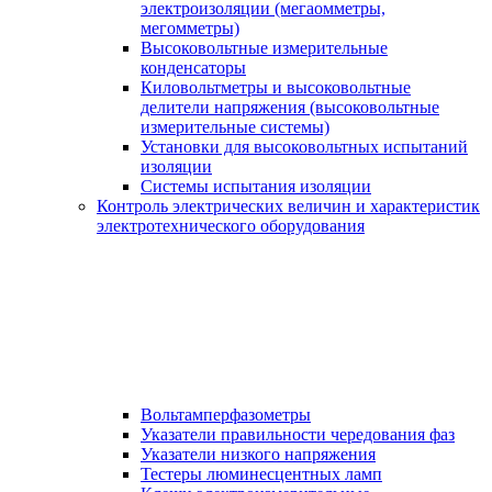
электроизоляции (мегаомметры,
мегомметры)
Высоковольтные измерительные
конденсаторы
Киловольтметры и высоковольтные
делители напряжения (высоковольтные
измерительные системы)
Установки для высоковольтных испытаний
изоляции
Системы испытания изоляции
Контроль электрических величин и характеристик
электротехнического оборудования
Вольтамперфазометры
Указатели правильности чередования фаз
Указатели низкого напряжения
Тестеры люминесцентных ламп