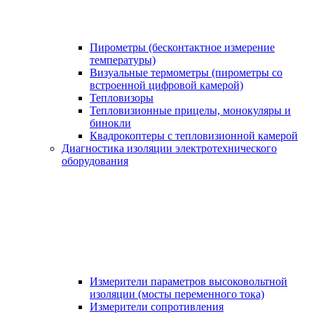
Пирометры (бесконтактное измерение
температуры)
Визуальные термометры (пирометры со
встроенной цифровой камерой)
Тепловизоры
Тепловизионные прицелы, монокуляры и
бинокли
Квадрокоптеры с тепловизионной камерой
Диагностика изоляции электротехнического
оборудования
Измерители параметров высоковольтной
изоляции (мосты переменного тока)
Измерители сопротивления