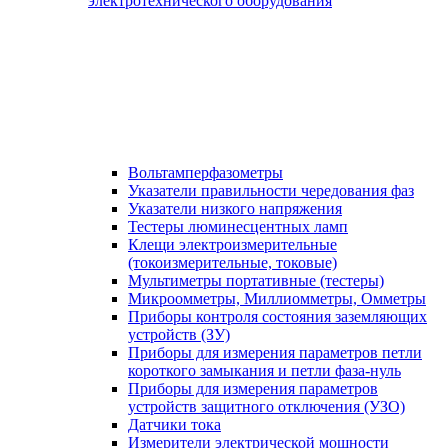
электротехнического оборудования
Вольтамперфазометры
Указатели правильности чередования фаз
Указатели низкого напряжения
Тестеры люминесцентных ламп
Клещи электроизмерительные
(токоизмерительные, токовые)
Мультиметры портативные (тестеры)
Микроомметры, Миллиомметры, Омметры
Приборы контроля состояния заземляющих
устройств (ЗУ)
Приборы для измерения параметров петли
короткого замыкания и петли фаза-нуль
Приборы для измерения параметров
устройств защитного отключения (УЗО)
Датчики тока
Измерители электрической мощности