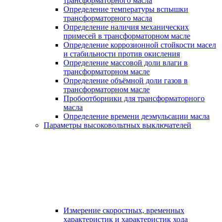
трансформаторного масла
Определение температуры вспышки
трансформаторного масла
Определение наличия механических
примесей в трансформаторном масле
Определение коррозионной стойкости масел
и стабильности против окисления
Определение массовой доли влаги в
трансформаторном масле
Определение объёмной доли газов в
трансформаторном масле
Пробоотборники для трансформаторного
масла
Определение времени деэмульсации масла
Параметры высоковольтных выключателей
Измерение скоростных, временных
характеристик и характеристик хода