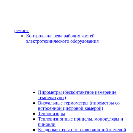
ремонт
Контроль нагрева рабочих частей
электротехнического оборудования
Пирометры (бесконтактное измерение
температуры)
Визуальные термометры (пирометры со
встроенной цифровой камерой)
Тепловизоры
Тепловизионные прицелы, монокуляры и
бинокли
Квадрокоптеры с тепловизионной камерой