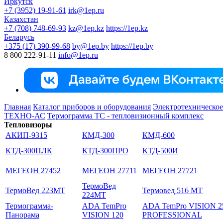
Иркутск
+7 (3952) 19-91-61
irk@1ep.ru
Казахстан
+7 (708) 748-69-93
kz@1ep.kz
https://1ep.kz
Беларусь
+375 (17) 390-99-68
by@1ep.by
https://1ep.by
8 800 222-91-11
info@1ep.ru
Главная
Каталог приборов и оборудования
Электротехническое
ТЕХНО-АС
Термограмма ТС - тепловизионный комплекс
Тепловизоры
АКИП-9315
КМД-300
КМД-600
КТД-300ПЛК
КТД-300ПРО
КТД-500И
МЕГЕОН 27452
МЕГЕОН 27711
МЕГЕОН 27721
ТермоВед
ТермоВед 223МТ
Термовед 516 МТ
224МТ
Термограмма-
ADA TemPro
ADA TemPro VISION 2
Панорама
VISION 120
PROFESSIONAL