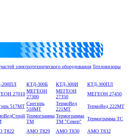
 частей электротехнического оборудования
Тепловизоры
-200ПЛ
КТД-300Б
КТД-300И
КТД-300ПЛ
МЕГЕОН
МЕГЕОН
ЕОН 27010
МЕГЕОН 27450
27300
27350
Снегирь
ТермоВед
гирь 517МТ
ТермоВед 222МТ
518МТ
221МТ
моВедСтрой
Термограмма
Термограмма
Термограмма ТС
М
ТМ
ТМ "Север"
 T822
AMO T829
AMO T830
AMO T832