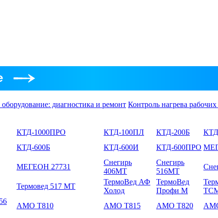
 оборудование: диагностика и ремонт
Контроль нагрева рабочих
КТД-1000ПРО
КТД-100ПЛ
КТД-200Б
КТД
КТД-600Б
КТД-600И
КТД-600ПРО
МЕГ
Снегирь
Снегирь
МЕГЕОН 27731
Сне
406МТ
516МТ
ТермоВед АФ
ТермоВед
Тер
Термовед 517 МТ
Холод
Профи М
ТС
56
AMO T810
AMO T815
AMO T820
AMO