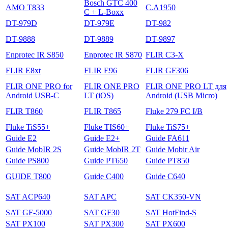
Bosch GTC 400
AMO T833
C.A1950
C + L-Boxx
DT-979D
DT-979E
DT-982
DT-9888
DT-9889
DT-9897
Enprotec IR S850
Enprotec IR S870
FLIR C3-X
FLIR E8xt
FLIR E96
FLIR GF306
FLIR ONE PRO for
FLIR ONE PRO
FLIR ONE PRO LT для
Android USB-C
LT (iOS)
Android (USB Micro)
FLIR T860
FLIR T865
Fluke 279 FC I/B
Fluke TiS55+
Fluke TIS60+
Fluke TiS75+
Guide E2
Guide E2+
Guide FA611
Guide MobIR 2S
Guide MobIR 2T
Guide Mobir Air
Guide PS800
Guide PT650
Guide PT850
GUIDE T800
Guide С400
Guide С640
SAT ACP640
SAT APC
SAT CK350-VN
SAT GF-5000
SAT GF30
SAT HotFind-S
SAT PX100
SAT PX300
SAT PX600