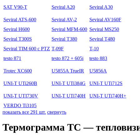
SAT V90-T
Seviral A20
Seviral A30
Seviral ATS-600
Seviral AV-2
Seviral AV160F
Seviral H600
Seviral MFM-600
Seviral MS250
Seviral T300S
Seviral T380
Seviral T480
Seviral TIM 600 с PTZ
T-09F
T-10
testo 871
testo 872 + 605i
testo 883
Trotec XC600
U5855A TrueIR
U5856A
UNI-T UTi260B
UNI-T UTi384G
UNI-T UTi712S
UNI-T UTI730V
UNI-T UTi740H
UNI-T UTi740H+
VERDO Ti3105
показать все 291 шт.
свернуть
Термограмма ТС — тепловиз