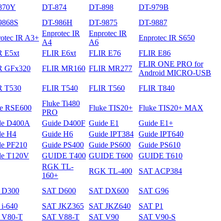
870Y
DT-874
DT-898
DT-979B
9868S
DT-986H
DT-9875
DT-9887
Enprotec IR
Enprotec IR
otec IR A3+
Enprotec IR S650
A4
A6
R E5xt
FLIR E6xt
FLIR E76
FLIR E86
FLIR ONE PRO for
R GFх320
FLIR MR160
FLIR MR277
Android MICRO-USB
R T530
FLIR T540
FLIR T560
FLIR T840
Fluke Ti480
ke RSE600
Fluke TIS20+
Fluke TIS20+ MAX
PRO
de D400A
Guide D400F
Guide E1
Guide E1+
de H4
Guide H6
Guide IPT384
Guide IPT640
de PF210
Guide PS400
Guide PS600
Guide PS610
de T120V
GUIDE T400
GUIDE T600
GUIDE T610
RGK TL-
RGK TL-400
SAT ACP384
160+
 D300
SAT D600
SAT DX600
SAT G96
i-640
SAT JKZ365
SAT JKZ640
SAT P1
 V80-T
SAT V88-T
SAT V90
SAT V90-S