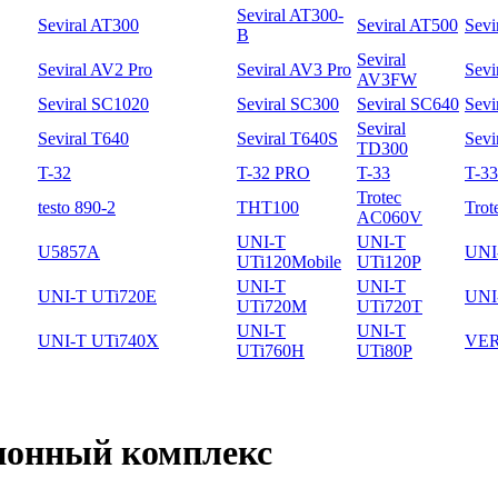
Seviral AT300-
Seviral AT300
Seviral AT500
Sevi
B
Seviral
Seviral AV2 Pro
Seviral AV3 Pro
Sevi
AV3FW
Seviral SC1020
Seviral SC300
Seviral SC640
Sevi
Seviral
Seviral T640
Seviral T640S
Sevi
TD300
T-32
T-32 PRO
T-33
T-3
Trotec
testo 890-2
THT100
Trot
AC060V
UNI-T
UNI-T
U5857A
UNI
UTi120Mobile
UTi120P
UNI-T
UNI-T
UNI-T UTi720E
UNI
UTi720M
UTi720T
UNI-T
UNI-T
UNI-T UTi740X
VER
UTi760H
UTi80P
ионный комплекс