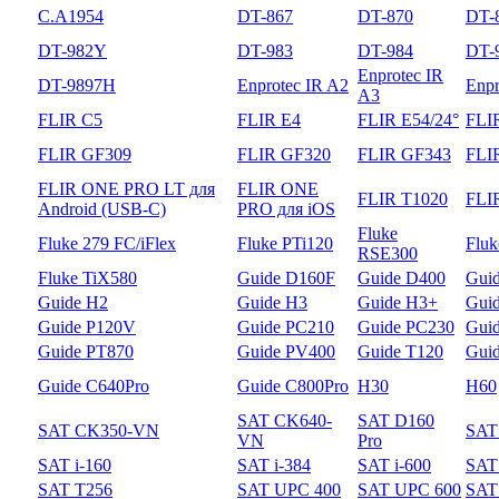
C.A1954
DT-867
DT-870
DT-
DT-982Y
DT-983
DT-984
DT-
Enprotec IR
DT-9897H
Enprotec IR A2
Enpr
A3
FLIR C5
FLIR E4
FLIR E54/24°
FLI
FLIR GF309
FLIR GF320
FLIR GF343
FLI
FLIR ONE PRO LT для
FLIR ONE
FLIR T1020
FLI
Android (USB-C)
PRO для iOS
Fluke
Fluke 279 FC/iFlex
Fluke PTi120
Flu
RSE300
Fluke TiX580
Guide D160F
Guide D400
Gui
Guide H2
Guide H3
Guide H3+
Gui
Guide P120V
Guide PC210
Guide PC230
Gui
Guide PT870
Guide PV400
Guide T120
Gui
Guide С640Pro
Guide С800Pro
H30
H60
SAT CK640-
SAT D160
SAT CK350-VN
SAT
VN
Pro
SAT i-160
SAT i-384
SAT i-600
SAT 
SAT T256
SAT UPC 400
SAT UPC 600
SAT