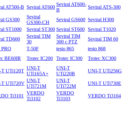
Seviral AT600-
ral AT500-B
Seviral AT600
Seviral ATS-300
B
Seviral
ral GS300
Seviral GS600
Seviral H300
GS300-CH
ral ST1000
Seviral ST300
Seviral ST600
Seviral T1020
Seviral TIM
Seviral TIM
ral TD600
Seviral TIM 60
30
300 с PTZ
3 PRO
T-50F
testo 865
testo 868
ec BE60IR
Trotec IC200
Trotec IC300
Trotec XC300
UNI-T
UNI-T
-T UTi120T
UNI-T UTi256G
UTi165A+
UTi220B
UNI-T
UNI-T
-T UTi720V
UNI-T UTi730E
UTi721M
UTi722M
VERDO
VERDO
DO Ti3101
VERDO Ti3104
Ti3102
Ti3103