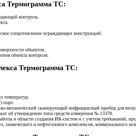
са Термограмма ТС:
ушающий контроль.
кта.
еское сопротивление ограждающих конструкций.
оверхности объектов.
ния объекта контроля.
лекса Термограмма ТС:
х температур.
) порт.
ико-механический сканирующий инфракрасный прибор для визуа
икат об утверждении типа средств измерения № 13378.
работы в области создания ИК-систем и с учетом требований, пр
, химического и нефтегазового комплексов, коммунального хозяй