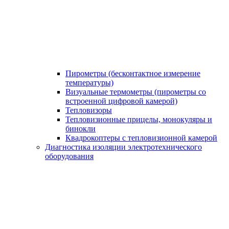
Пирометры (бесконтактное измерение
температуры)
Визуальные термометры (пирометры со
встроенной цифровой камерой)
Тепловизоры
Тепловизионные прицелы, монокуляры и
бинокли
Квадрокоптеры с тепловизионной камерой
Диагностика изоляции электротехнического
оборудования