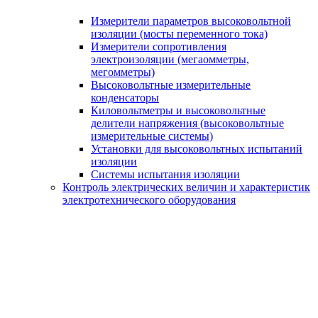
Измерители параметров высоковольтной
изоляции (мосты переменного тока)
Измерители сопротивления
электроизоляции (мегаомметры,
мегомметры)
Высоковольтные измерительные
конденсаторы
Киловольтметры и высоковольтные
делители напряжения (высоковольтные
измерительные системы)
Установки для высоковольтных испытаний
изоляции
Системы испытания изоляции
Контроль электрических величин и характеристик
электротехнического оборудования