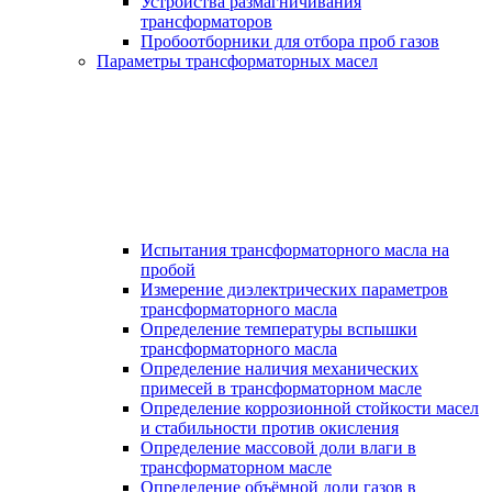
Устройства размагничивания
трансформаторов
Пробоотборники для отбора проб газов
Параметры трансформаторных масел
Испытания трансформаторного масла на
пробой
Измерение диэлектрических параметров
трансформаторного масла
Определение температуры вспышки
трансформаторного масла
Определение наличия механических
примесей в трансформаторном масле
Определение коррозионной стойкости масел
и стабильности против окисления
Определение массовой доли влаги в
трансформаторном масле
Определение объёмной доли газов в