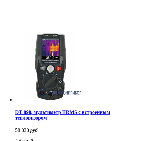
DT-898, мультиметр TRMS с встроенным
тепловизором
58 838
руб.
4-6 дней