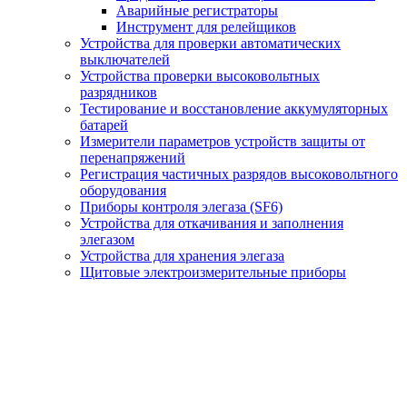
Аварийные регистраторы
Инструмент для релейщиков
Устройства для проверки автоматических
выключателей
Устройства проверки высоковольтных
разрядников
Тестирование и восстановление аккумуляторных
батарей
Измерители параметров устройств защиты от
перенапряжений
Регистрация частичных разрядов высоковольтного
оборудования
Приборы контроля элегаза (SF6)
Устройства для откачивания и заполнения
элегазом
Устройства для хранения элегаза
Щитовые электроизмерительные приборы