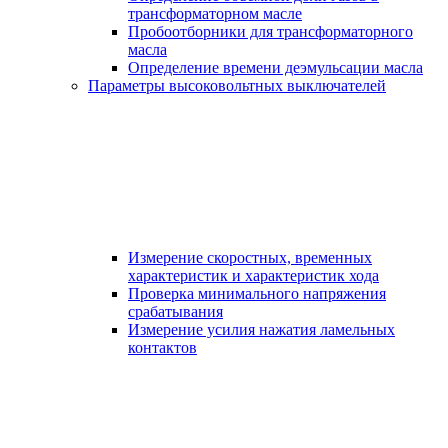
трансформаторном масле
Пробоотборники для трансформаторного
масла
Определение времени деэмульсации масла
Параметры высоковольтных выключателей
Измерение скоростных, временных
характеристик и характеристик хода
Проверка минимального напряжения
срабатывания
Измерение усилия нажатия ламельных
контактов