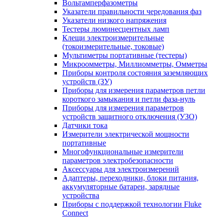
Вольтамперфазометры
Указатели правильности чередования фаз
Указатели низкого напряжения
Тестеры люминесцентных ламп
Клещи электроизмерительные
(токоизмерительные, токовые)
Мультиметры портативные (тестеры)
Микроомметры, Миллиомметры, Омметры
Приборы контроля состояния заземляющих
устройств (ЗУ)
Приборы для измерения параметров петли
короткого замыкания и петли фаза-нуль
Приборы для измерения параметров
устройств защитного отключения (УЗО)
Датчики тока
Измерители электрической мощности
портативные
Многофункциональные измерители
параметров электробезопасности
Аксессуары для электроизмерений
Адаптеры, переходники, блоки питания,
аккумуляторные батареи, зарядные
устройства
Приборы с поддержкой технологии Fluke
Connect