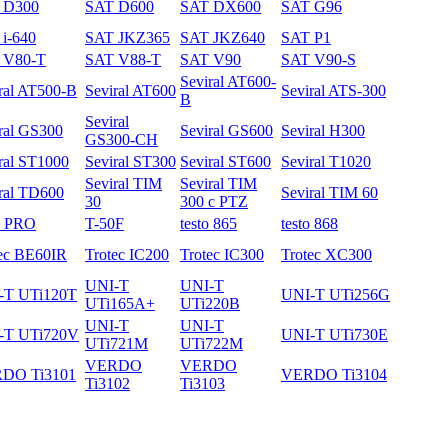
 D300
SAT D600
SAT DX600
SAT G96
i-640
SAT JKZ365
SAT JKZ640
SAT P1
 V80-T
SAT V88-T
SAT V90
SAT V90-S
Seviral AT600-
ral AT500-B
Seviral AT600
Seviral ATS-300
B
Seviral
ral GS300
Seviral GS600
Seviral H300
GS300-CH
ral ST1000
Seviral ST300
Seviral ST600
Seviral T1020
Seviral TIM
Seviral TIM
ral TD600
Seviral TIM 60
30
300 с PTZ
3 PRO
T-50F
testo 865
testo 868
ec BE60IR
Trotec IC200
Trotec IC300
Trotec XC300
UNI-T
UNI-T
-T UTi120T
UNI-T UTi256G
UTi165A+
UTi220B
UNI-T
UNI-T
-T UTi720V
UNI-T UTi730E
UTi721M
UTi722M
VERDO
VERDO
DO Ti3101
VERDO Ti3104
Ti3102
Ti3103