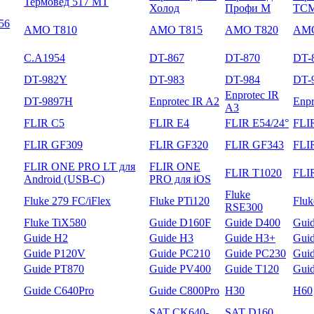
Термовед 517 МТ
Холод
Профи М
ТС
56
AMO T810
AMO T815
AMO T820
AMO
C.A1954
DT-867
DT-870
DT-
DT-982Y
DT-983
DT-984
DT-
Enprotec IR
DT-9897H
Enprotec IR A2
Enpr
A3
FLIR C5
FLIR E4
FLIR E54/24°
FLI
FLIR GF309
FLIR GF320
FLIR GF343
FLI
FLIR ONE PRO LT для
FLIR ONE
FLIR T1020
FLI
Android (USB-C)
PRO для iOS
Fluke
Fluke 279 FC/iFlex
Fluke PTi120
Flu
RSE300
Fluke TiX580
Guide D160F
Guide D400
Gui
Guide H2
Guide H3
Guide H3+
Gui
Guide P120V
Guide PC210
Guide PC230
Gui
Guide PT870
Guide PV400
Guide T120
Gui
Guide С640Pro
Guide С800Pro
H30
H60
SAT CK640-
SAT D160