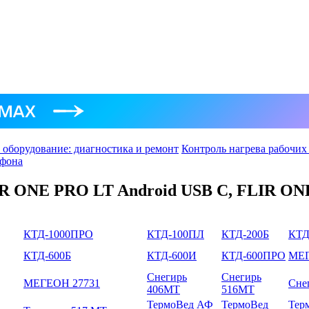
 оборудование: диагностика и ремонт
Контроль нагрева рабочих
тфона
IR ONE PRO LT Android USB C, FLIR ON
КТД-1000ПРО
КТД-100ПЛ
КТД-200Б
КТД
КТД-600Б
КТД-600И
КТД-600ПРО
МЕГ
Снегирь
Снегирь
МЕГЕОН 27731
Сне
406МТ
516МТ
ТермоВед АФ
ТермоВед
Тер