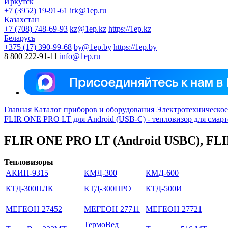
Иркутск
+7 (3952) 19-91-61
irk@1ep.ru
Казахстан
+7 (708) 748-69-93
kz@1ep.kz
https://1ep.kz
Беларусь
+375 (17) 390-99-68
by@1ep.by
https://1ep.by
8 800 222-91-11
info@1ep.ru
Главная
Каталог приборов и оборудования
Электротехническое
FLIR ONE PRO LT для Android (USB-C) - тепловизор для смар
FLIR ONE PRO LT (Android USBC), FL
Тепловизоры
АКИП-9315
КМД-300
КМД-600
КТД-300ПЛК
КТД-300ПРО
КТД-500И
МЕГЕОН 27452
МЕГЕОН 27711
МЕГЕОН 27721
ТермоВед