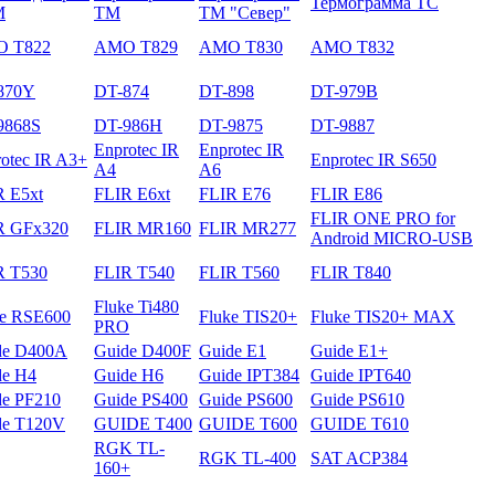
Термограмма ТС
М
ТМ
ТМ "Север"
 T822
AMO T829
AMO T830
AMO T832
870Y
DT-874
DT-898
DT-979B
9868S
DT-986H
DT-9875
DT-9887
Enprotec IR
Enprotec IR
otec IR A3+
Enprotec IR S650
A4
A6
R E5xt
FLIR E6xt
FLIR E76
FLIR E86
FLIR ONE PRO for
R GFх320
FLIR MR160
FLIR MR277
Android MICRO-USB
R T530
FLIR T540
FLIR T560
FLIR T840
Fluke Ti480
ke RSE600
Fluke TIS20+
Fluke TIS20+ MAX
PRO
de D400A
Guide D400F
Guide E1
Guide E1+
de H4
Guide H6
Guide IPT384
Guide IPT640
de PF210
Guide PS400
Guide PS600
Guide PS610
de T120V
GUIDE T400
GUIDE T600
GUIDE T610
RGK TL-
RGK TL-400
SAT ACP384
160+