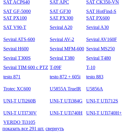
SAT ACP640
SAT APC
SAT CK350-VN
SAT GF-5000
SAT GF30
SAT HotFind-S
SAT PX100
SAT PX300
SAT PX600
SAT V90-T
Seviral A20
Seviral A30
Seviral ATS-600
Seviral AV-2
Seviral AV160F
Seviral H600
Seviral MFM-600
Seviral MS250
Seviral T300S
Seviral T380
Seviral T480
Seviral TIM 600 с PTZ
T-09F
T-10
testo 871
testo 872 + 605i
testo 883
Trotec XC600
U5855A TrueIR
U5856A
UNI-T UTi260B
UNI-T UTi384G
UNI-T UTi712S
UNI-T UTI730V
UNI-T UTi740H
UNI-T UTi740H+
VERDO Ti3105
показать все 291 шт.
свернуть