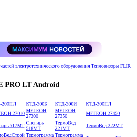
 частей электротехнического оборудования
Тепловизоры
FLIR
E PRO LT Android
-200ПЛ
КТД-300Б
КТД-300И
КТД-300ПЛ
МЕГЕОН
МЕГЕОН
ЕОН 27010
МЕГЕОН 27450
27300
27350
Снегирь
ТермоВед
гирь 517МТ
ТермоВед 222МТ
518МТ
221МТ
моВедСтрой
Термограмма
Термограмма