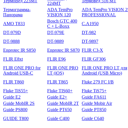
ТермоВед 223МТ
Термовед 516 МТ
224МТ
Термограмма-
ADA TemPro
ADA TemPro VISION 2
Панорама
VISION 120
PROFESSIONAL
Bosch GTC 400
AMO T833
C.A1950
C + L-Boxx
DT-979D
DT-979E
DT-982
DT-9888
DT-9889
DT-9897
Enprotec IR S850
Enprotec IR S870
FLIR C3-X
FLIR E8xt
FLIR E96
FLIR GF306
FLIR ONE PRO for
FLIR ONE PRO
FLIR ONE PRO LT для
Android USB-C
LT (iOS)
Android (USB Micro)
FLIR T860
FLIR T865
Fluke 279 FC I/B
Fluke TiS55+
Fluke TIS60+
Fluke TiS75+
Guide E2
Guide E2+
Guide FA611
Guide MobIR 2S
Guide MobIR 2T
Guide Mobir Air
Guide PS800
Guide PT650
Guide PT850
GUIDE T800
Guide С400
Guide С640