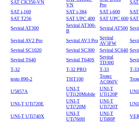
SAT CK350-VN
SAT
VN
Pro
SAT i-160
SAT i-384
SAT i-600
SAT 
SAT T256
SAT UPC 400
SAT UPC 600
SAT
Seviral AT300-
Seviral AT300
Seviral AT500
Sevi
B
Seviral
Seviral AV2 Pro
Seviral AV3 Pro
Sevi
AV3FW
Seviral SC1020
Seviral SC300
Seviral SC640
Sevi
Seviral
Seviral T640
Seviral T640S
Sevi
TD300
T-32
T-32 PRO
T-33
T-3
Trotec
testo 890-2
THT100
Trot
AC060V
UNI-T
UNI-T
U5857A
UNI
UTi120Mobile
UTi120P
UNI-T
UNI-T
UNI-T UTi720E
UNI
UTi720M
UTi720T
UNI-T
UNI-T
UNI-T UTi740X
VER
UTi760H
UTi80P