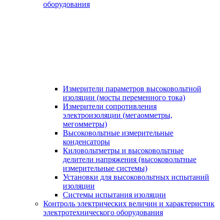
оборудования
Измерители параметров высоковольтной
изоляции (мосты переменного тока)
Измерители сопротивления
электроизоляции (мегаомметры,
мегомметры)
Высоковольтные измерительные
конденсаторы
Киловольтметры и высоковольтные
делители напряжения (высоковольтные
измерительные системы)
Установки для высоковольтных испытаний
изоляции
Системы испытания изоляции
Контроль электрических величин и характеристик
электротехнического оборудования