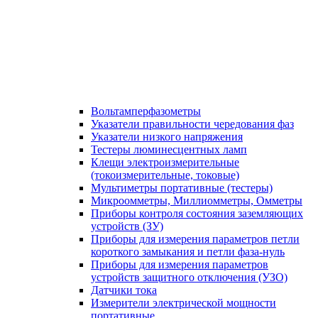
Вольтамперфазометры
Указатели правильности чередования фаз
Указатели низкого напряжения
Тестеры люминесцентных ламп
Клещи электроизмерительные
(токоизмерительные, токовые)
Мультиметры портативные (тестеры)
Микроомметры, Миллиомметры, Омметры
Приборы контроля состояния заземляющих
устройств (ЗУ)
Приборы для измерения параметров петли
короткого замыкания и петли фаза-нуль
Приборы для измерения параметров
устройств защитного отключения (УЗО)
Датчики тока
Измерители электрической мощности
портативные