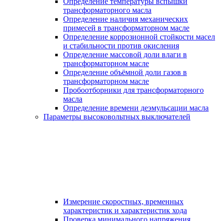
Определение температуры вспышки
трансформаторного масла
Определение наличия механических
примесей в трансформаторном масле
Определение коррозионной стойкости масел
и стабильности против окисления
Определение массовой доли влаги в
трансформаторном масле
Определение объёмной доли газов в
трансформаторном масле
Пробоотборники для трансформаторного
масла
Определение времени деэмульсации масла
Параметры высоковольтных выключателей
Измерение скоростных, временных
характеристик и характеристик хода
Проверка минимального напряжения