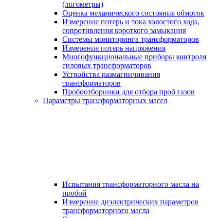
(логометры)
Оценка механического состояния обмоток
Измерение потерь и тока холостого хода,
сопротивления короткого замыкания
Системы мониторинга трансформаторов
Измерение потерь напряжения
Многофункциональные приборы контроля
силовых трансформаторов
Устройства размагничивания
трансформаторов
Пробоотборники для отбора проб газов
Параметры трансформаторных масел
Испытания трансформаторного масла на
пробой
Измерение диэлектрических параметров
трансформаторного масла