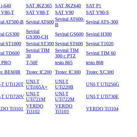
i-640
SAT JKZ365
SAT JKZ640
SAT P1
 V80-T
SAT V88-T
SAT V90
SAT V90-S
Seviral AT600-
ral AT500-B
Seviral AT600
Seviral ATS-300
B
Seviral
ral GS300
Seviral GS600
Seviral H300
GS300-CH
ral ST1000
Seviral ST300
Seviral ST600
Seviral T1020
Seviral TIM
Seviral TIM
ral TD600
Seviral TIM 60
30
300 с PTZ
3 PRO
T-50F
testo 865
testo 868
ec BE60IR
Trotec IC200
Trotec IC300
Trotec XC300
UNI-T
UNI-T
-T UTi120T
UNI-T UTi256G
UTi165A+
UTi220B
UNI-T
UNI-T
-T UTi720V
UNI-T UTi730E
UTi721M
UTi722M
VERDO
VERDO
DO Ti3101
VERDO Ti3104
Ti3102
Ti3103