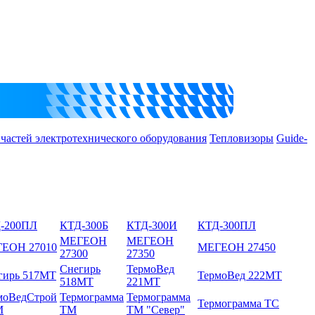
 частей электротехнического оборудования
Тепловизоры
Guide-
-200ПЛ
КТД-300Б
КТД-300И
КТД-300ПЛ
МЕГЕОН
МЕГЕОН
ЕОН 27010
МЕГЕОН 27450
27300
27350
Снегирь
ТермоВед
гирь 517МТ
ТермоВед 222МТ
518МТ
221МТ
моВедСтрой
Термограмма
Термограмма
Термограмма ТС
М
ТМ
ТМ "Север"