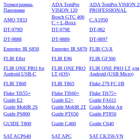
Термограмма-
ADA TemPro
ADA TemPro VISION 2
Панорама
VISION 120
PROFESSIONAL
Bosch GTC 400
AMO T833
C.A1950
C + L-Boxx
DT-979D
DT-979E
DT-982
DT-9888
DT-9889
DT-9897
Enprotec IR S850
Enprotec IR S870
FLIR C3-X
FLIR E8xt
FLIR E96
FLIR GF306
FLIR ONE PRO for
FLIR ONE PRO
FLIR ONE PRO LT для
Android USB-C
LT (iOS)
Android (USB Micro)
FLIR T860
FLIR T865
Fluke 279 FC I/B
Fluke TiS55+
Fluke TIS60+
Fluke TiS75+
Guide E2
Guide E2+
Guide FA611
Guide MobIR 2S
Guide MobIR 2T
Guide Mobir Air
Guide PS800
Guide PT650
Guide PT850
GUIDE T800
Guide С400
Guide С640
SAT ACP640
SAT APC
SAT CK350-VN