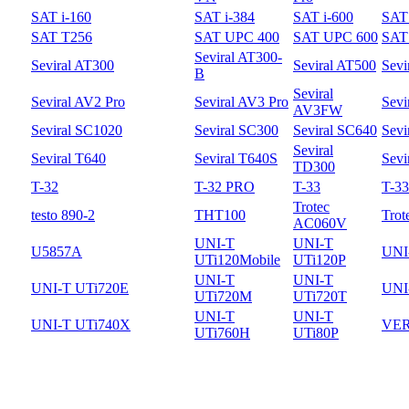
SAT i-160
SAT i-384
SAT i-600
SAT 
SAT T256
SAT UPC 400
SAT UPC 600
SAT
Seviral AT300-
Seviral AT300
Seviral AT500
Sevi
B
Seviral
Seviral AV2 Pro
Seviral AV3 Pro
Sevi
AV3FW
Seviral SC1020
Seviral SC300
Seviral SC640
Sevi
Seviral
Seviral T640
Seviral T640S
Sevi
TD300
T-32
T-32 PRO
T-33
T-3
Trotec
testo 890-2
THT100
Trot
AC060V
UNI-T
UNI-T
U5857A
UNI
UTi120Mobile
UTi120P
UNI-T
UNI-T
UNI-T UTi720E
UNI
UTi720M
UTi720T
UNI-T
UNI-T
UNI-T UTi740X
VER
UTi760H
UTi80P