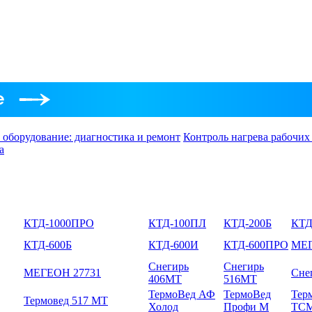
 оборудование: диагностика и ремонт
Контроль нагрева рабочих
а
КТД-1000ПРО
КТД-100ПЛ
КТД-200Б
КТД
КТД-600Б
КТД-600И
КТД-600ПРО
МЕГ
Снегирь
Снегирь
МЕГЕОН 27731
Сне
406МТ
516МТ
ТермоВед АФ
ТермоВед
Тер
Термовед 517 МТ
Холод
Профи М
ТС