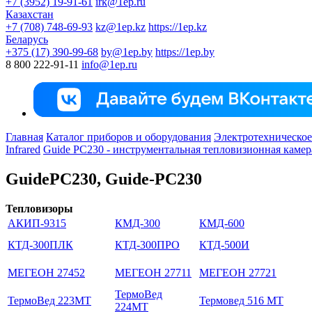
+7 (3952) 19-91-61
irk@1ep.ru
Казахстан
+7 (708) 748-69-93
kz@1ep.kz
https://1ep.kz
Беларусь
+375 (17) 390-99-68
by@1ep.by
https://1ep.by
8 800 222-91-11
info@1ep.ru
Главная
Каталог приборов и оборудования
Электротехническое
Infrared
Guide PC230 - инструментальная тепловизионная камер
GuidePC230, Guide-PC230
Тепловизоры
АКИП-9315
КМД-300
КМД-600
КТД-300ПЛК
КТД-300ПРО
КТД-500И
МЕГЕОН 27452
МЕГЕОН 27711
МЕГЕОН 27721
ТермоВед
ТермоВед 223МТ
Термовед 516 МТ
224МТ