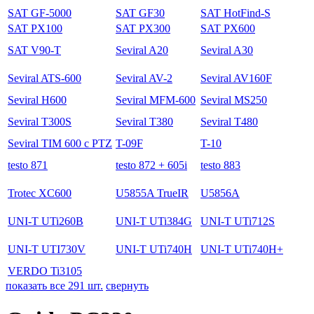
SAT GF-5000
SAT GF30
SAT HotFind-S
SAT PX100
SAT PX300
SAT PX600
SAT V90-T
Seviral A20
Seviral A30
Seviral ATS-600
Seviral AV-2
Seviral AV160F
Seviral H600
Seviral MFM-600
Seviral MS250
Seviral T300S
Seviral T380
Seviral T480
Seviral TIM 600 с PTZ
T-09F
T-10
testo 871
testo 872 + 605i
testo 883
Trotec XC600
U5855A TrueIR
U5856A
UNI-T UTi260B
UNI-T UTi384G
UNI-T UTi712S
UNI-T UTI730V
UNI-T UTi740H
UNI-T UTi740H+
VERDO Ti3105
показать все 291 шт.
свернуть