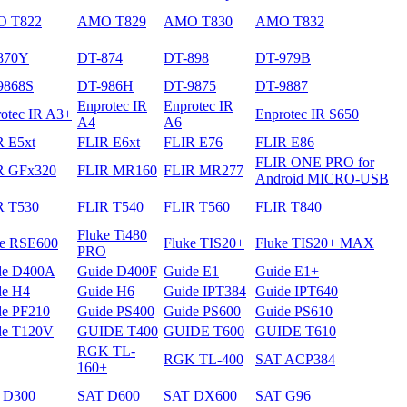
 T822
AMO T829
AMO T830
AMO T832
870Y
DT-874
DT-898
DT-979B
9868S
DT-986H
DT-9875
DT-9887
Enprotec IR
Enprotec IR
otec IR A3+
Enprotec IR S650
A4
A6
R E5xt
FLIR E6xt
FLIR E76
FLIR E86
FLIR ONE PRO for
R GFх320
FLIR MR160
FLIR MR277
Android MICRO-USB
R T530
FLIR T540
FLIR T560
FLIR T840
Fluke Ti480
ke RSE600
Fluke TIS20+
Fluke TIS20+ MAX
PRO
de D400A
Guide D400F
Guide E1
Guide E1+
de H4
Guide H6
Guide IPT384
Guide IPT640
de PF210
Guide PS400
Guide PS600
Guide PS610
de T120V
GUIDE T400
GUIDE T600
GUIDE T610
RGK TL-
RGK TL-400
SAT ACP384
160+
 D300
SAT D600
SAT DX600
SAT G96