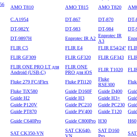
56
AMO T810
AMO T815
AMO T820
AMO
C.A1954
DT-867
DT-870
DT-
DT-982Y
DT-983
DT-984
DT-
Enprotec IR
DT-9897H
Enprotec IR A2
Enpr
A3
FLIR C5
FLIR E4
FLIR E54/24°
FLI
FLIR GF309
FLIR GF320
FLIR GF343
FLI
FLIR ONE PRO LT для
FLIR ONE
FLIR T1020
FLI
Android (USB-C)
PRO для iOS
Fluke
Fluke 279 FC/iFlex
Fluke PTi120
Flu
RSE300
Fluke TiX580
Guide D160F
Guide D400
Gui
Guide H2
Guide H3
Guide H3+
Gui
Guide P120V
Guide PC210
Guide PC230
Gui
Guide PT870
Guide PV400
Guide T120
Gui
Guide С640Pro
Guide С800Pro
H30
H60
SAT CK640-
SAT D160
SAT CK350-VN
SAT
VN
Pro