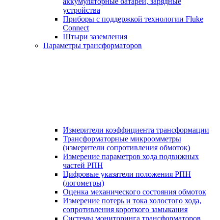
аккумуляторные батареи, зарядные
устройства
Приборы с поддержкой технологии Fluke
Connect
Штыри заземления
Параметры трансформаторов
Измерители коэффициента трансформации
Трансформаторные микроомметры
(измерители сопротивления обмоток)
Измерение параметров хода подвижных
частей РПН
Цифровые указатели положения РПН
(логометры)
Оценка механического состояния обмоток
Измерение потерь и тока холостого хода,
сопротивления короткого замыкания
Системы мониторинга трансформаторов