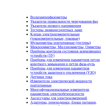
Вольтамперфазометры
Указатели правильности чередования фаз
Указатели низкого напряжения
Тестеры люминесцентных ламп
Клещи электроизмерительные
(токоизмерительные, токовые)
Мультиметры портативные (тестеры)
Микроомметры, Миллиомметры, Омметры
Приборы контроля состояния заземляющих
устройств (ЗУ)
Приборы для измерения параметров петли
короткого замыкания и петли фаза-нуль
Приборы для измерения параметров
устройств защитного отключения (УЗО)
Датчики тока
Измерители электрической мощности
портативные
Многофункциональные измерители
параметров электробезопасности
Аксессуары для электроизмерений
Адаптеры, переходники, блоки питания,