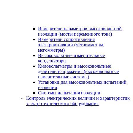
Измерители параметров высоковольтной
изоляции (мосты переменного тока)
Измерители сопротивления
электроизоляции (мегаомметры,
мегомметры)
Высоковольтные измерительные
конденсаторы
Киловольтметры и высоковольтные
делители напряжения (высоковольтные
измерительные системы)
Установки для высоковольтных испытаний
изоляции
Системы испытания изоляции
Контроль электрических величин и характеристик
электротехнического оборудования