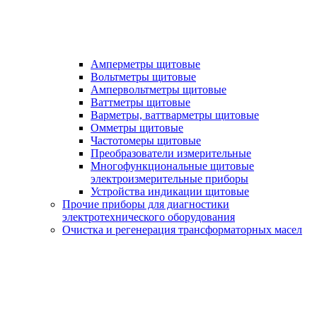
Амперметры щитовые
Вольтметры щитовые
Ампервольтметры щитовые
Ваттметры щитовые
Варметры, ваттварметры щитовые
Омметры щитовые
Частотомеры щитовые
Преобразователи измерительные
Многофункциональные щитовые
электроизмерительные приборы
Устройства индикации щитовые
Прочие приборы для диагностики
электротехнического оборудования
Очистка и регенерация трансформаторных масел