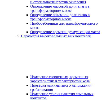
и стабильности против окисления
Определение массовой доли влаги в
трансформаторном масле
Определение объёмной доли газов в
трансформаторном масле
Пробоотборники для трансформаторного
масла
Определение времени деэмульсации масла
Параметры высоковольтных выключателей
Измерение скоростных, временных
характеристик и характеристик хода
Проверка минимального напряжения
срабатывания
Измерение усилия нажатия ламельных
контактов