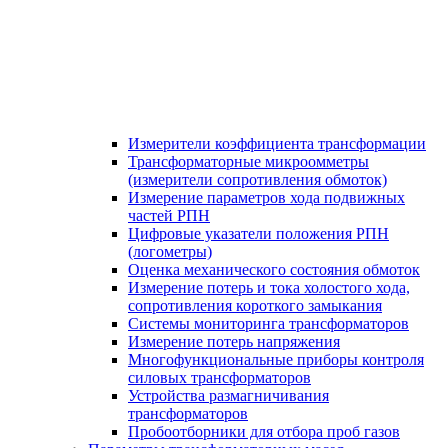
Измерители коэффициента трансформации
Трансформаторные микроомметры
(измерители сопротивления обмоток)
Измерение параметров хода подвижных
частей РПН
Цифровые указатели положения РПН
(логометры)
Оценка механического состояния обмоток
Измерение потерь и тока холостого хода,
сопротивления короткого замыкания
Системы мониторинга трансформаторов
Измерение потерь напряжения
Многофункциональные приборы контроля
силовых трансформаторов
Устройства размагничивания
трансформаторов
Пробоотборники для отбора проб газов