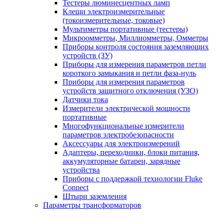
Тестеры люминесцентных ламп
Клещи электроизмерительные
(токоизмерительные, токовые)
Мультиметры портативные (тестеры)
Микроомметры, Миллиомметры, Омметры
Приборы контроля состояния заземляющих
устройств (ЗУ)
Приборы для измерения параметров петли
короткого замыкания и петли фаза-нуль
Приборы для измерения параметров
устройств защитного отключения (УЗО)
Датчики тока
Измерители электрической мощности
портативные
Многофункциональные измерители
параметров электробезопасности
Аксессуары для электроизмерений
Адаптеры, переходники, блоки питания,
аккумуляторные батареи, зарядные
устройства
Приборы с поддержкой технологии Fluke
Connect
Штыри заземления
Параметры трансформаторов