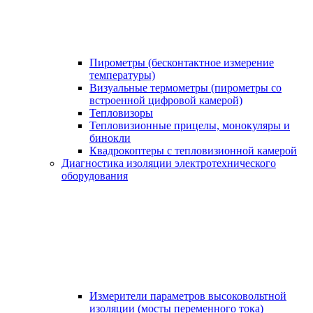
Пирометры (бесконтактное измерение
температуры)
Визуальные термометры (пирометры со
встроенной цифровой камерой)
Тепловизоры
Тепловизионные прицелы, монокуляры и
бинокли
Квадрокоптеры с тепловизионной камерой
Диагностика изоляции электротехнического
оборудования
Измерители параметров высоковольтной
изоляции (мосты переменного тока)