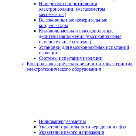
Измерители сопротивления
электроизоляции (мегаомметры,
мегомметры)
Высоковольтные измерительные
конденсаторы
Киловольтметры и высоковольтные
делители напряжения (высоковольтные
измерительные системы)
Установки для высоковольтных испытаний
изоляции
Системы испытания изоляции
Контроль электрических величин и характеристик
электротехнического оборудования
Вольтамперфазометры
Указатели правильности чередования фаз
Указатели низкого напряжения