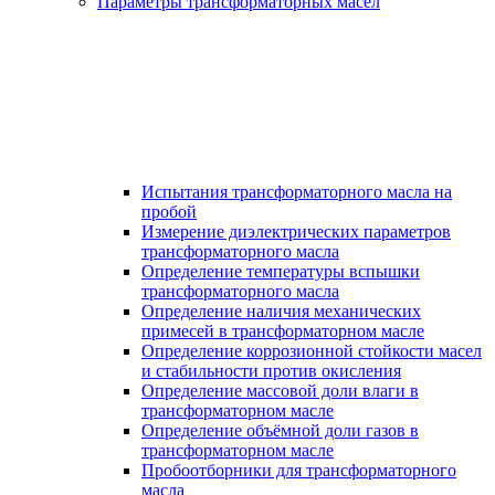
Параметры трансформаторных масел
Испытания трансформаторного масла на
пробой
Измерение диэлектрических параметров
трансформаторного масла
Определение температуры вспышки
трансформаторного масла
Определение наличия механических
примесей в трансформаторном масле
Определение коррозионной стойкости масел
и стабильности против окисления
Определение массовой доли влаги в
трансформаторном масле
Определение объёмной доли газов в
трансформаторном масле
Пробоотборники для трансформаторного
масла