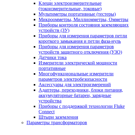
Клещи электроизмерительные
(токоизмерительные, токовые)
Мультиметры портативные (тестеры)
Микроомметры, Миллиомметры, Омметры
Приборы контроля состояния заземляющих
устройств (ЗУ)
Приборы для измерения параметров петли
короткого замыкания и петли фаза-нуль
Приборы для измерения параметров
устройств защитного отключения (УЗО)
Датчики тока
Измерители электрической мощности
портативные
Многофункциональные измерители
параметров электробезопасности
Аксессуары для электроизмерений
Адаптеры, переходники, блоки питания,
аккумуляторные батареи, зарядные
устройства
Приборы с поддержкой технологии Fluke
Connect
Штыри заземления
Параметры трансформаторов