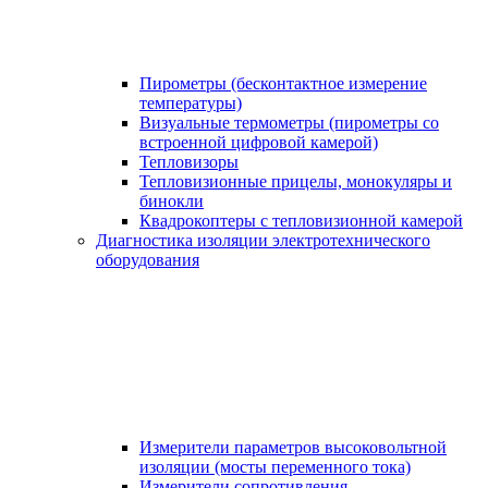
Пирометры (бесконтактное измерение
температуры)
Визуальные термометры (пирометры со
встроенной цифровой камерой)
Тепловизоры
Тепловизионные прицелы, монокуляры и
бинокли
Квадрокоптеры с тепловизионной камерой
Диагностика изоляции электротехнического
оборудования
Измерители параметров высоковольтной
изоляции (мосты переменного тока)
Измерители сопротивления