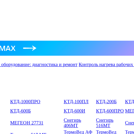
 оборудование: диагностика и ремонт
Контроль нагрева рабочих
КТД-1000ПРО
КТД-100ПЛ
КТД-200Б
КТД
КТД-600Б
КТД-600И
КТД-600ПРО
МЕГ
Снегирь
Снегирь
МЕГЕОН 27731
Сне
406МТ
516МТ
ТермоВед АФ
ТермоВед
Тер