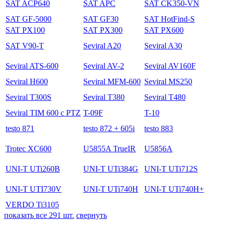
SAT ACP640
SAT APC
SAT CK350-VN
SAT GF-5000
SAT GF30
SAT HotFind-S
SAT PX100
SAT PX300
SAT PX600
SAT V90-T
Seviral A20
Seviral A30
Seviral ATS-600
Seviral AV-2
Seviral AV160F
Seviral H600
Seviral MFM-600
Seviral MS250
Seviral T300S
Seviral T380
Seviral T480
Seviral TIM 600 с PTZ
T-09F
T-10
testo 871
testo 872 + 605i
testo 883
Trotec XC600
U5855A TrueIR
U5856A
UNI-T UTi260B
UNI-T UTi384G
UNI-T UTi712S
UNI-T UTI730V
UNI-T UTi740H
UNI-T UTi740H+
VERDO Ti3105
показать все 291 шт.
свернуть