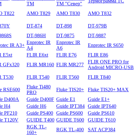
Термограмма ТС
М
ТМ
ТМ "Север"
 T822
AMO T829
AMO T830
AMO T832
870Y
DT-874
DT-898
DT-979B
9868S
DT-986H
DT-9875
DT-9887
Enprotec IR
Enprotec IR
otec IR A3+
Enprotec IR S650
A4
A6
R E5xt
FLIR E6xt
FLIR E76
FLIR E86
FLIR ONE PRO for
R GFх320
FLIR MR160
FLIR MR277
Android MICRO-USB
R T530
FLIR T540
FLIR T560
FLIR T840
Fluke Ti480
ke RSE600
Fluke TIS20+
Fluke TIS20+ MAX
PRO
de D400A
Guide D400F
Guide E1
Guide E1+
de H4
Guide H6
Guide IPT384
Guide IPT640
de PF210
Guide PS400
Guide PS600
Guide PS610
de T120V
GUIDE T400
GUIDE T600
GUIDE T610
RGK TL-
RGK TL-400
SAT ACP384
160+