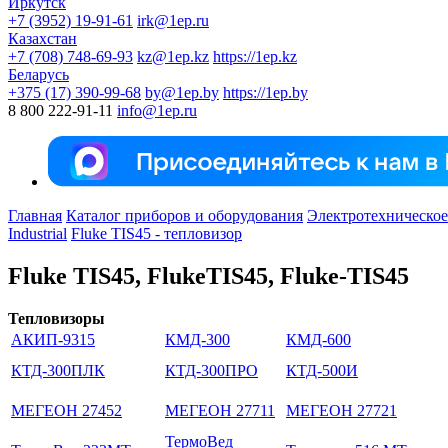
Иркутск
+7 (3952) 19-91-61
irk@1ep.ru
Казахстан
+7 (708) 748-69-93
kz@1ep.kz
https://1ep.kz
Беларусь
+375 (17) 390-99-68
by@1ep.by
https://1ep.by
8 800 222-91-11
info@1ep.ru
Главная
Каталог приборов и оборудования
Электротехническое
Industrial
Fluke TIS45 - тепловизор
Fluke TIS45, FlukeTIS45, Fluke-TIS45
Тепловизоры
АКИП-9315
КМД-300
КМД-600
КТД-300ПЛК
КТД-300ПРО
КТД-500И
МЕГЕОН 27452
МЕГЕОН 27711
МЕГЕОН 27721
ТермоВед