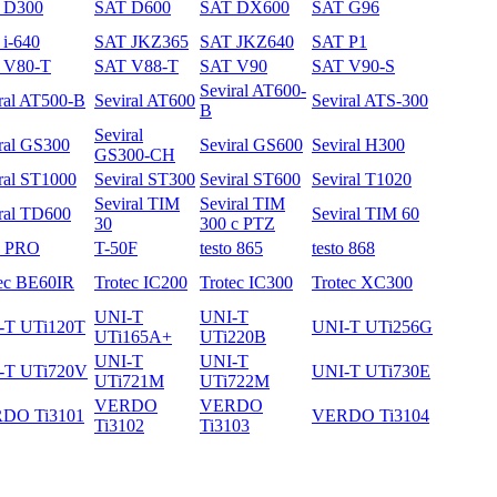
 D300
SAT D600
SAT DX600
SAT G96
i-640
SAT JKZ365
SAT JKZ640
SAT P1
 V80-T
SAT V88-T
SAT V90
SAT V90-S
Seviral AT600-
ral AT500-B
Seviral AT600
Seviral ATS-300
B
Seviral
ral GS300
Seviral GS600
Seviral H300
GS300-CH
ral ST1000
Seviral ST300
Seviral ST600
Seviral T1020
Seviral TIM
Seviral TIM
ral TD600
Seviral TIM 60
30
300 с PTZ
3 PRO
T-50F
testo 865
testo 868
ec BE60IR
Trotec IC200
Trotec IC300
Trotec XC300
UNI-T
UNI-T
-T UTi120T
UNI-T UTi256G
UTi165A+
UTi220B
UNI-T
UNI-T
-T UTi720V
UNI-T UTi730E
UTi721M
UTi722M
VERDO
VERDO
DO Ti3101
VERDO Ti3104
Ti3102
Ti3103