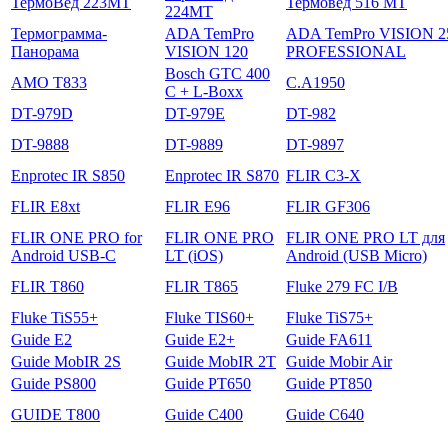
ТермоВед 223МТ
Термовед 516 МТ
224МТ
Термограмма-
ADA TemPro
ADA TemPro VISION 2
Панорама
VISION 120
PROFESSIONAL
Bosch GTC 400
AMO T833
C.A1950
C + L-Boxx
DT-979D
DT-979E
DT-982
DT-9888
DT-9889
DT-9897
Enprotec IR S850
Enprotec IR S870
FLIR C3-X
FLIR E8xt
FLIR E96
FLIR GF306
FLIR ONE PRO for
FLIR ONE PRO
FLIR ONE PRO LT для
Android USB-C
LT (iOS)
Android (USB Micro)
FLIR T860
FLIR T865
Fluke 279 FC I/B
Fluke TiS55+
Fluke TIS60+
Fluke TiS75+
Guide E2
Guide E2+
Guide FA611
Guide MobIR 2S
Guide MobIR 2T
Guide Mobir Air
Guide PS800
Guide PT650
Guide PT850
GUIDE T800
Guide С400
Guide С640