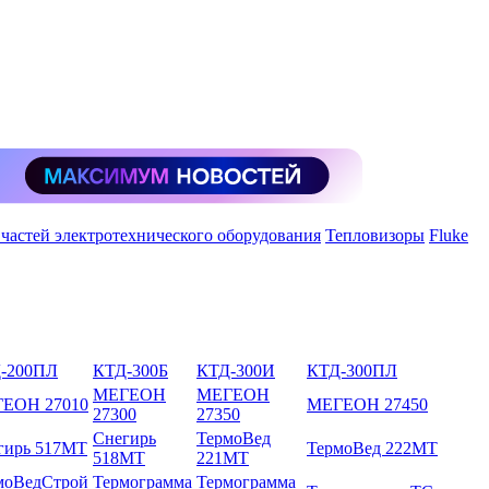
 частей электротехнического оборудования
Тепловизоры
Fluke
-200ПЛ
КТД-300Б
КТД-300И
КТД-300ПЛ
МЕГЕОН
МЕГЕОН
ЕОН 27010
МЕГЕОН 27450
27300
27350
Снегирь
ТермоВед
гирь 517МТ
ТермоВед 222МТ
518МТ
221МТ
моВедСтрой
Термограмма
Термограмма