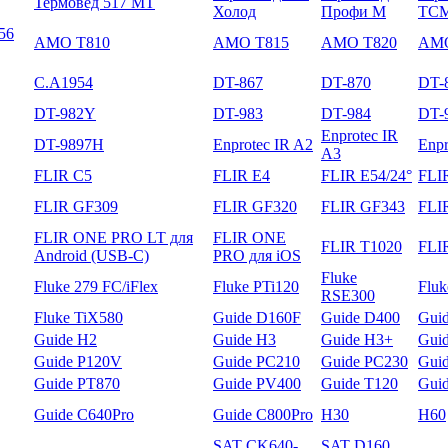
Термовед 517 МТ
Холод
Профи М
ТС
56
AMO T810
AMO T815
AMO T820
AMO
C.A1954
DT-867
DT-870
DT-
DT-982Y
DT-983
DT-984
DT-
Enprotec IR
DT-9897H
Enprotec IR A2
Enpr
A3
FLIR C5
FLIR E4
FLIR E54/24°
FLI
FLIR GF309
FLIR GF320
FLIR GF343
FLI
FLIR ONE PRO LT для
FLIR ONE
FLIR T1020
FLI
Android (USB-C)
PRO для iOS
Fluke
Fluke 279 FC/iFlex
Fluke PTi120
Flu
RSE300
Fluke TiX580
Guide D160F
Guide D400
Gui
Guide H2
Guide H3
Guide H3+
Gui
Guide P120V
Guide PC210
Guide PC230
Gui
Guide PT870
Guide PV400
Guide T120
Gui
Guide С640Pro
Guide С800Pro
H30
H60
SAT CK640-
SAT D160