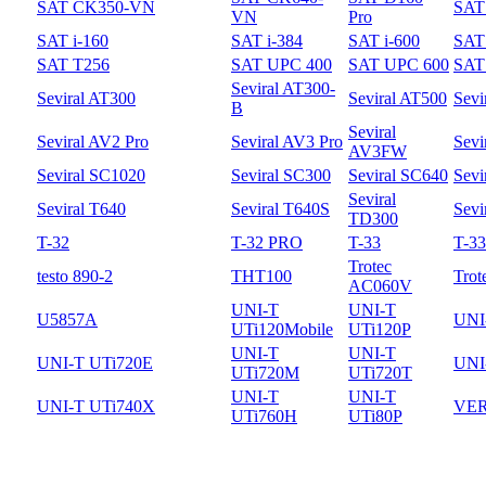
SAT CK350-VN
SAT
VN
Pro
SAT i-160
SAT i-384
SAT i-600
SAT 
SAT T256
SAT UPC 400
SAT UPC 600
SAT
Seviral AT300-
Seviral AT300
Seviral AT500
Sevi
B
Seviral
Seviral AV2 Pro
Seviral AV3 Pro
Sevi
AV3FW
Seviral SC1020
Seviral SC300
Seviral SC640
Sevi
Seviral
Seviral T640
Seviral T640S
Sevi
TD300
T-32
T-32 PRO
T-33
T-3
Trotec
testo 890-2
THT100
Trot
AC060V
UNI-T
UNI-T
U5857A
UNI
UTi120Mobile
UTi120P
UNI-T
UNI-T
UNI-T UTi720E
UNI
UTi720M
UTi720T
UNI-T
UNI-T
UNI-T UTi740X
VER
UTi760H
UTi80P