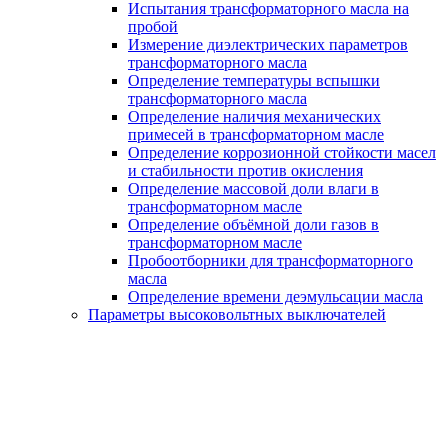
Испытания трансформаторного масла на
пробой
Измерение диэлектрических параметров
трансформаторного масла
Определение температуры вспышки
трансформаторного масла
Определение наличия механических
примесей в трансформаторном масле
Определение коррозионной стойкости масел
и стабильности против окисления
Определение массовой доли влаги в
трансформаторном масле
Определение объёмной доли газов в
трансформаторном масле
Пробоотборники для трансформаторного
масла
Определение времени деэмульсации масла
Параметры высоковольтных выключателей