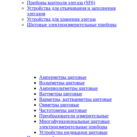
Приборы контроля элегаза (SF6)
Устройства для откачивания и заполнения
элегазом
Устройства для хранения элегаза
Щитовые электроизмерительные приборы
Амперметры щитовые
Вольтметры щитовые
Ампервольтметры щитовые
Ваттметры щитовые
Варметры, ваттварметры щитовые
Омметры щитовые
Частотомеры щитовые
Преобразователи измерительные
Многофункциональные щитовые
электроизмерительные приборы
Устройства индикации щитовые