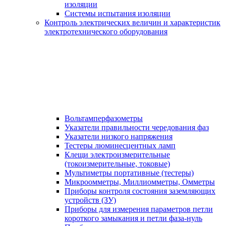
изоляции
Системы испытания изоляции
Контроль электрических величин и характеристик
электротехнического оборудования
Вольтамперфазометры
Указатели правильности чередования фаз
Указатели низкого напряжения
Тестеры люминесцентных ламп
Клещи электроизмерительные
(токоизмерительные, токовые)
Мультиметры портативные (тестеры)
Микроомметры, Миллиомметры, Омметры
Приборы контроля состояния заземляющих
устройств (ЗУ)
Приборы для измерения параметров петли
короткого замыкания и петли фаза-нуль