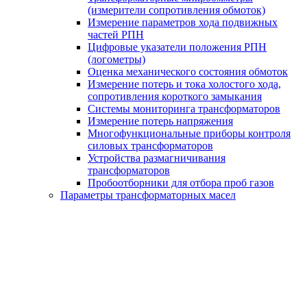
(измерители сопротивления обмоток)
Измерение параметров хода подвижных
частей РПН
Цифровые указатели положения РПН
(логометры)
Оценка механического состояния обмоток
Измерение потерь и тока холостого хода,
сопротивления короткого замыкания
Системы мониторинга трансформаторов
Измерение потерь напряжения
Многофункциональные приборы контроля
силовых трансформаторов
Устройства размагничивания
трансформаторов
Пробоотборники для отбора проб газов
Параметры трансформаторных масел