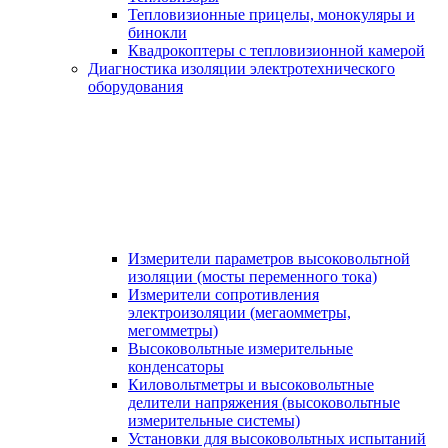
Тепловизионные прицелы, монокуляры и
бинокли
Квадрокоптеры с тепловизионной камерой
Диагностика изоляции электротехнического
оборудования
Измерители параметров высоковольтной
изоляции (мосты переменного тока)
Измерители сопротивления
электроизоляции (мегаомметры,
мегомметры)
Высоковольтные измерительные
конденсаторы
Киловольтметры и высоковольтные
делители напряжения (высоковольтные
измерительные системы)
Установки для высоковольтных испытаний