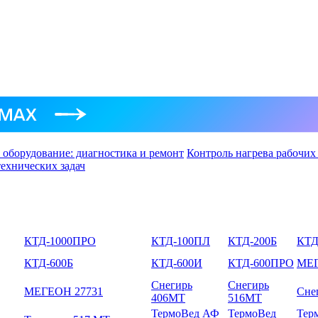
 оборудование: диагностика и ремонт
Контроль нагрева рабочих
технических задач
КТД-1000ПРО
КТД-100ПЛ
КТД-200Б
КТД
КТД-600Б
КТД-600И
КТД-600ПРО
МЕГ
Снегирь
Снегирь
МЕГЕОН 27731
Сне
406МТ
516МТ
ТермоВед АФ
ТермоВед
Тер