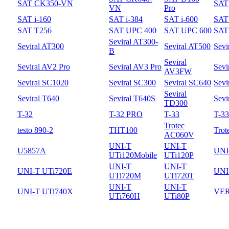
SAT CK350-VN
SAT
VN
Pro
SAT i-160
SAT i-384
SAT i-600
SAT 
SAT T256
SAT UPC 400
SAT UPC 600
SAT
Seviral AT300-
Seviral AT300
Seviral AT500
Sevi
B
Seviral
Seviral AV2 Pro
Seviral AV3 Pro
Sevi
AV3FW
Seviral SC1020
Seviral SC300
Seviral SC640
Sevi
Seviral
Seviral T640
Seviral T640S
Sevi
TD300
T-32
T-32 PRO
T-33
T-3
Trotec
testo 890-2
THT100
Trot
AC060V
UNI-T
UNI-T
U5857A
UNI
UTi120Mobile
UTi120P
UNI-T
UNI-T
UNI-T UTi720E
UNI
UTi720M
UTi720T
UNI-T
UNI-T
UNI-T UTi740X
VER
UTi760H
UTi80P