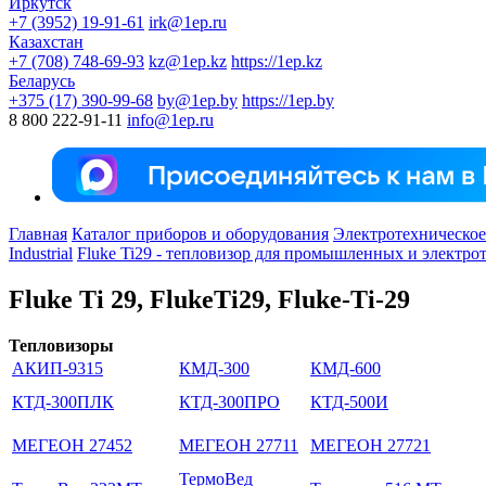
Иркутск
+7 (3952) 19-91-61
irk@1ep.ru
Казахстан
+7 (708) 748-69-93
kz@1ep.kz
https://1ep.kz
Беларусь
+375 (17) 390-99-68
by@1ep.by
https://1ep.by
8 800 222-91-11
info@1ep.ru
Главная
Каталог приборов и оборудования
Электротехническое
Industrial
Fluke Ti29 - тепловизор для промышленных и электро
Fluke Ti 29, FlukeTi29, Fluke-Ti-29
Тепловизоры
АКИП-9315
КМД-300
КМД-600
КТД-300ПЛК
КТД-300ПРО
КТД-500И
МЕГЕОН 27452
МЕГЕОН 27711
МЕГЕОН 27721
ТермоВед