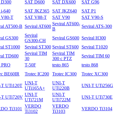
 D300
SAT D600
SAT DX600
SAT G96
i-640
SAT JKZ365
SAT JKZ640
SAT P1
 V80-T
SAT V88-T
SAT V90
SAT V90-S
Seviral AT600-
ral AT500-B
Seviral AT600
Seviral ATS-300
B
Seviral
ral GS300
Seviral GS600
Seviral H300
GS300-CH
ral ST1000
Seviral ST300
Seviral ST600
Seviral T1020
Seviral TIM
Seviral TIM
ral TD600
Seviral TIM 60
30
300 с PTZ
3 PRO
T-50F
testo 865
testo 868
ec BE60IR
Trotec IC200
Trotec IC300
Trotec XC300
UNI-T
UNI-T
-T UTi120T
UNI-T UTi256G
UTi165A+
UTi220B
UNI-T
UNI-T
-T UTi720V
UNI-T UTi730E
UTi721M
UTi722M
VERDO
VERDO
DO Ti3101
VERDO Ti3104
Ti3102
Ti3103