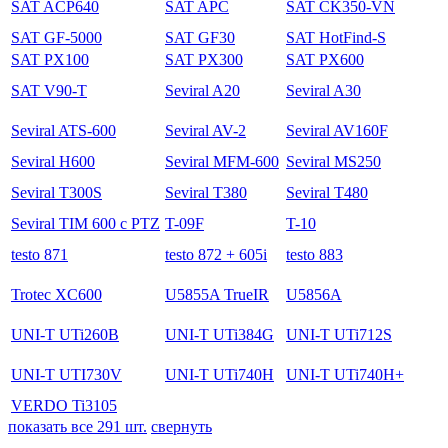
SAT ACP640
SAT APC
SAT CK350-VN
SAT GF-5000
SAT GF30
SAT HotFind-S
SAT PX100
SAT PX300
SAT PX600
SAT V90-T
Seviral A20
Seviral A30
Seviral ATS-600
Seviral AV-2
Seviral AV160F
Seviral H600
Seviral MFM-600
Seviral MS250
Seviral T300S
Seviral T380
Seviral T480
Seviral TIM 600 с PTZ
T-09F
T-10
testo 871
testo 872 + 605i
testo 883
Trotec XC600
U5855A TrueIR
U5856A
UNI-T UTi260B
UNI-T UTi384G
UNI-T UTi712S
UNI-T UTI730V
UNI-T UTi740H
UNI-T UTi740H+
VERDO Ti3105
показать все 291 шт.
свернуть