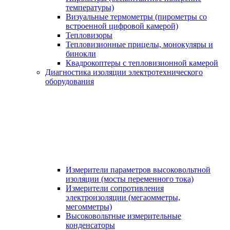
температуры)
Визуальные термометры (пирометры со
встроенной цифровой камерой)
Тепловизоры
Тепловизионные прицелы, монокуляры и
бинокли
Квадрокоптеры с тепловизионной камерой
Диагностика изоляции электротехнического
оборудования
Измерители параметров высоковольтной
изоляции (мосты переменного тока)
Измерители сопротивления
электроизоляции (мегаомметры,
мегомметры)
Высоковольтные измерительные
конденсаторы