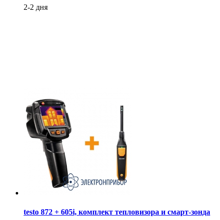
2-2 дня
testo 872 + 605i, комплект тепловизора и смарт-зонда