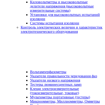
Киловольтметры и высоковольтные
делители напряжения (высоковольтные
измерительные системы)
Установки для высоковольтных испытаний
изоляции
Системы испытания изоляции
Контроль электрических величин и характеристик
электротехнического оборудования
Вольтамперфазометры
Указатели правильности чередования фаз
Указатели низкого напряжения
Тестеры люминесцентных ламп
Клещи электроизмерительные
(токоизмерительные, токовые)
Мультиметры портативные (тестеры)
Микроомметры, Миллиомметры, Омметры