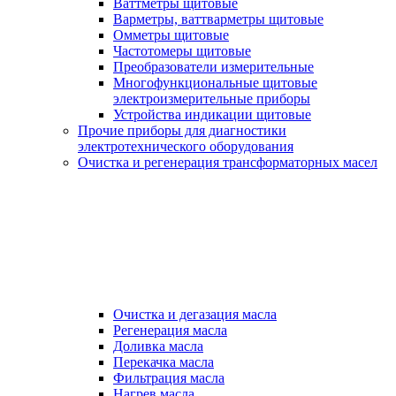
Ваттметры щитовые
Варметры, ваттварметры щитовые
Омметры щитовые
Частотомеры щитовые
Преобразователи измерительные
Многофункциональные щитовые
электроизмерительные приборы
Устройства индикации щитовые
Прочие приборы для диагностики
электротехнического оборудования
Очистка и регенерация трансформаторных масел
Очистка и дегазация масла
Регенерация масла
Доливка масла
Перекачка масла
Фильтрация масла
Нагрев масла