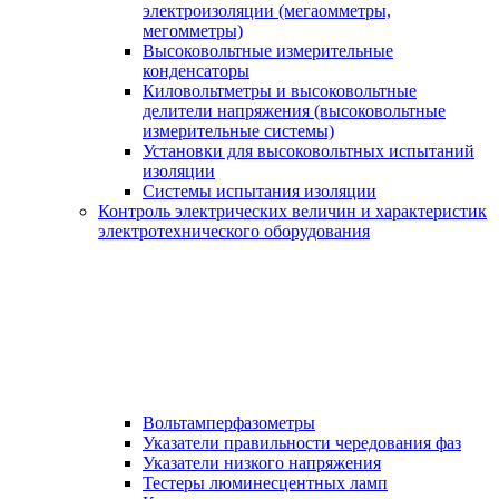
электроизоляции (мегаомметры,
мегомметры)
Высоковольтные измерительные
конденсаторы
Киловольтметры и высоковольтные
делители напряжения (высоковольтные
измерительные системы)
Установки для высоковольтных испытаний
изоляции
Системы испытания изоляции
Контроль электрических величин и характеристик
электротехнического оборудования
Вольтамперфазометры
Указатели правильности чередования фаз
Указатели низкого напряжения
Тестеры люминесцентных ламп