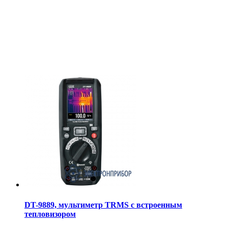
DT-9889, мультиметр TRMS с встроенным
тепловизором