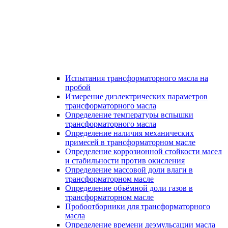
Испытания трансформаторного масла на
пробой
Измерение диэлектрических параметров
трансформаторного масла
Определение температуры вспышки
трансформаторного масла
Определение наличия механических
примесей в трансформаторном масле
Определение коррозионной стойкости масел
и стабильности против окисления
Определение массовой доли влаги в
трансформаторном масле
Определение объёмной доли газов в
трансформаторном масле
Пробоотборники для трансформаторного
масла
Определение времени деэмульсации масла