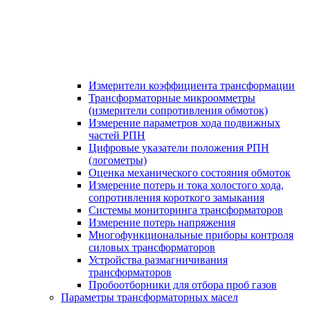
Измерители коэффициента трансформации
Трансформаторные микроомметры
(измерители сопротивления обмоток)
Измерение параметров хода подвижных
частей РПН
Цифровые указатели положения РПН
(логометры)
Оценка механического состояния обмоток
Измерение потерь и тока холостого хода,
сопротивления короткого замыкания
Системы мониторинга трансформаторов
Измерение потерь напряжения
Многофункциональные приборы контроля
силовых трансформаторов
Устройства размагничивания
трансформаторов
Пробоотборники для отбора проб газов
Параметры трансформаторных масел