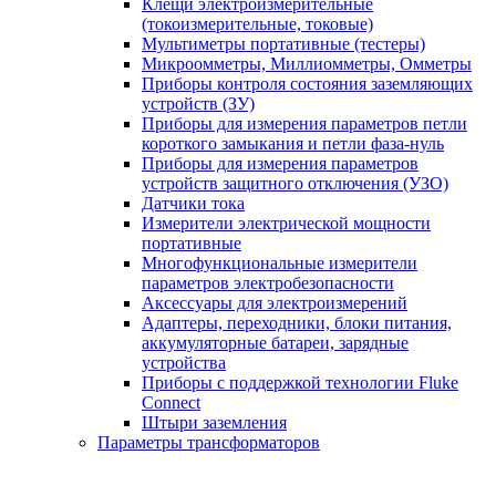
Клещи электроизмерительные
(токоизмерительные, токовые)
Мультиметры портативные (тестеры)
Микроомметры, Миллиомметры, Омметры
Приборы контроля состояния заземляющих
устройств (ЗУ)
Приборы для измерения параметров петли
короткого замыкания и петли фаза-нуль
Приборы для измерения параметров
устройств защитного отключения (УЗО)
Датчики тока
Измерители электрической мощности
портативные
Многофункциональные измерители
параметров электробезопасности
Аксессуары для электроизмерений
Адаптеры, переходники, блоки питания,
аккумуляторные батареи, зарядные
устройства
Приборы с поддержкой технологии Fluke
Connect
Штыри заземления
Параметры трансформаторов