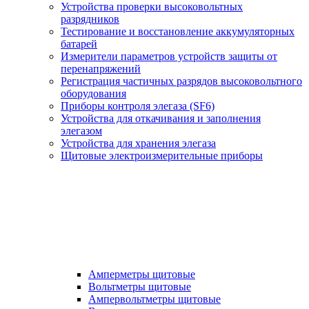
Устройства проверки высоковольтных
разрядников
Тестирование и восстановление аккумуляторных
батарей
Измерители параметров устройств защиты от
перенапряжений
Регистрация частичных разрядов высоковольтного
оборудования
Приборы контроля элегаза (SF6)
Устройства для откачивания и заполнения
элегазом
Устройства для хранения элегаза
Щитовые электроизмерительные приборы
Амперметры щитовые
Вольтметры щитовые
Ампервольтметры щитовые