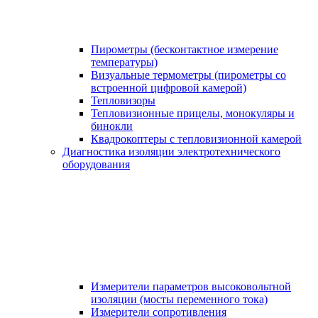
Пирометры (бесконтактное измерение
температуры)
Визуальные термометры (пирометры со
встроенной цифровой камерой)
Тепловизоры
Тепловизионные прицелы, монокуляры и
бинокли
Квадрокоптеры с тепловизионной камерой
Диагностика изоляции электротехнического
оборудования
Измерители параметров высоковольтной
изоляции (мосты переменного тока)
Измерители сопротивления